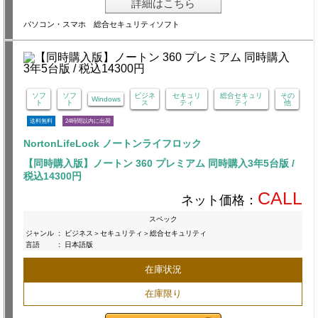
詳細はこちら
パソコン・スマホ 総合セキュリティソフト
ソフ
ソフ
ビジネ
セキュリ
総合セキュリ
その
Windows
ト
ト
ス
ティ
ティ
他
送料無料
24時間以内に出荷
NortonLifeLock ノートンライフロック
【同時購入版】ノートン 360 プレミアム 同時購入3年5台版 /
税込14300円
CALL
ネット価格：
スペック
ジャンル
:
ビジネス＞セキュリティ＞総合セキュリティ
言語
:
日本語版
在庫状況
在庫限り