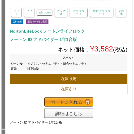
ソフ
ソフ
ビジネ
セキュリ
総合セキュリ
その
Windows
ト
ト
ス
ティ
ティ
他
送料無料
最短 1〜3日で出荷
NortonLifeLock ノートンライフロック
ノートン ID アドバイザー 1年1台版
¥3,582
ネット価格：
(税込)
スペック
ジャンル
:
ビジネス＞セキュリティ＞総合セキュリティ
言語
:
日本語版
在庫状況
在庫あり
カートに入れる
詳細はこちら
ノートン ID アドバイザー 1年1台版