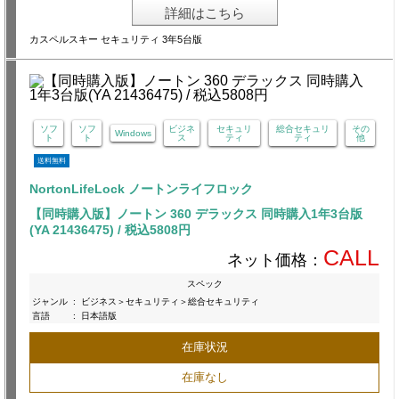
詳細はこちら
カスペルスキー セキュリティ 3年5台版
ソフ
ソフ
ビジネ
セキュリ
総合セキュリ
その
Windows
ト
ト
ス
ティ
ティ
他
送料無料
NortonLifeLock ノートンライフロック
【同時購入版】ノートン 360 デラックス 同時購入1年3台版
(YA 21436475) / 税込5808円
CALL
ネット価格：
スペック
ジャンル
:
ビジネス＞セキュリティ＞総合セキュリティ
言語
:
日本語版
在庫状況
在庫なし