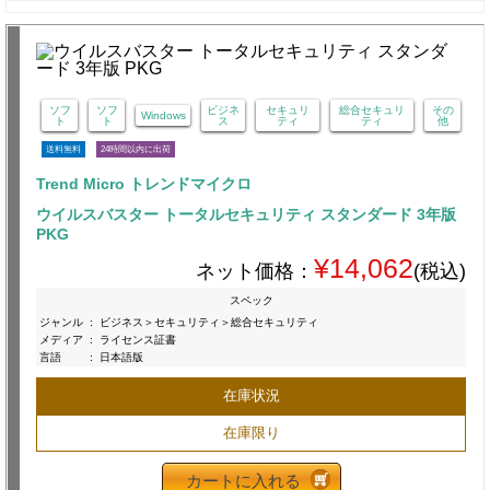
ソフ
ソフ
ビジネ
セキュリ
総合セキュリ
その
Windows
ト
ト
ス
ティ
ティ
他
送料無料
24時間以内に出荷
Trend Micro トレンドマイクロ
ウイルスバスター トータルセキュリティ スタンダード 3年版
PKG
¥14,062
ネット価格：
(税込)
スペック
ジャンル
:
ビジネス＞セキュリティ＞総合セキュリティ
メディア
:
ライセンス証書
言語
:
日本語版
在庫状況
在庫限り
カートに入れる