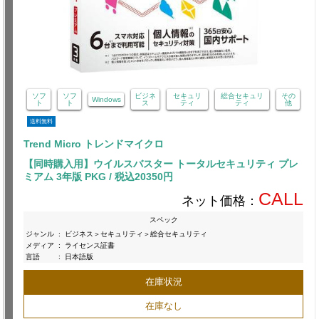
ソフ
ソフ
ビジネ
セキュリ
総合セキュリ
その
Windows
ト
ト
ス
ティ
ティ
他
送料無料
Trend Micro トレンドマイクロ
【同時購入用】ウイルスバスター トータルセキュリティ プレ
ミアム 3年版 PKG / 税込20350円
CALL
ネット価格：
スペック
ジャンル
:
ビジネス＞セキュリティ＞総合セキュリティ
メディア
:
ライセンス証書
言語
:
日本語版
在庫状況
在庫なし