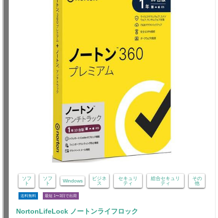
ソフ
ソフ
ビジネ
セキュリ
総合セキュリ
その
Windows
ト
ト
ス
ティ
ティ
他
送料無料
最短 1〜3日で出荷
NortonLifeLock ノートンライフロック