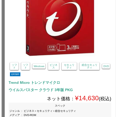
ソフ
ソフ
ビジネ
セキュリ
総合セキュリ
Windows
DVD
ト
ト
ス
ティ
ティ
送料無料
Trend Micro トレンドマイクロ
ウイルスバスター クラウド 3年版 PKG
¥14,630
ネット価格：
(税込)
スペック
ジャンル
:
ビジネス＞セキュリティ＞総合セキュリティ
メディア
:
DVD-ROM