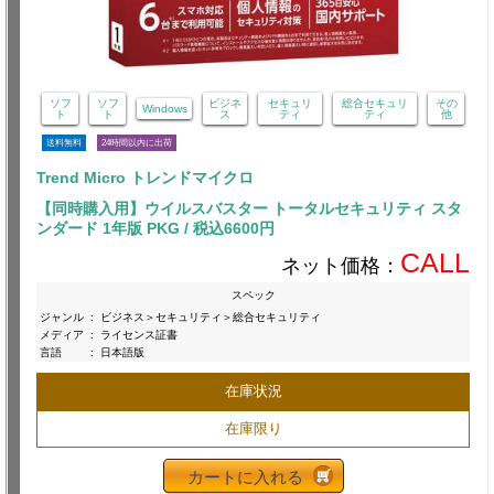
ソフ
ソフ
ビジネ
セキュリ
総合セキュリ
その
Windows
ト
ト
ス
ティ
ティ
他
送料無料
24時間以内に出荷
Trend Micro トレンドマイクロ
【同時購入用】ウイルスバスター トータルセキュリティ スタ
ンダード 1年版 PKG / 税込6600円
CALL
ネット価格：
スペック
ジャンル
:
ビジネス＞セキュリティ＞総合セキュリティ
メディア
:
ライセンス証書
言語
:
日本語版
在庫状況
在庫限り
カートに入れる