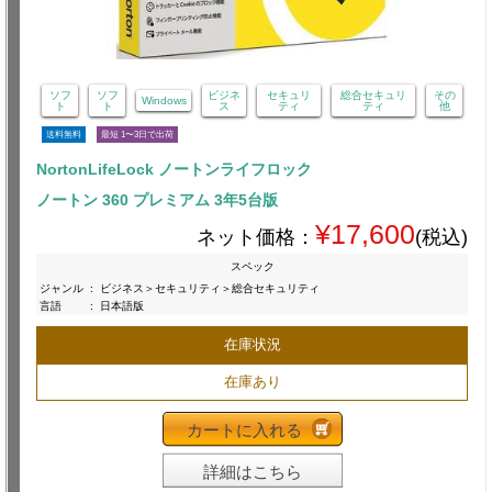
ソフ
ソフ
ビジネ
セキュリ
総合セキュリ
その
Windows
ト
ト
ス
ティ
ティ
他
送料無料
最短 1〜3日で出荷
NortonLifeLock ノートンライフロック
ノートン 360 プレミアム 3年5台版
¥17,600
ネット価格：
(税込)
スペック
ジャンル
:
ビジネス＞セキュリティ＞総合セキュリティ
言語
:
日本語版
在庫状況
在庫あり
カートに入れる
詳細はこちら