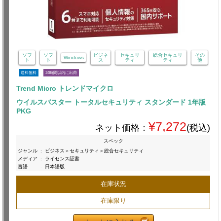
ソフ
ソフ
ビジネ
セキュリ
総合セキュリ
その
Windows
ト
ト
ス
ティ
ティ
他
送料無料
24時間以内に出荷
Trend Micro トレンドマイクロ
ウイルスバスター トータルセキュリティ スタンダード 1年版
PKG
¥7,272
ネット価格：
(税込)
スペック
ジャンル
:
ビジネス＞セキュリティ＞総合セキュリティ
メディア
:
ライセンス証書
言語
:
日本語版
在庫状況
在庫限り