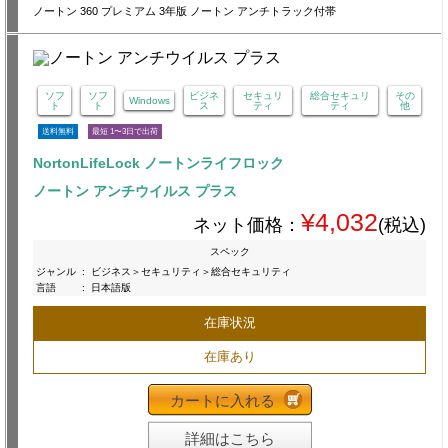
ノートン 360 プレミアム 3年版 ノートン アンチトラック付帯
ソフ
ソフ
ビジネ
セキュリ
総合セキュリ
その
Windows
ト
ト
ス
ティ
ティ
他
送料無料
最短 1〜3日で出荷
NortonLifeLock ノートンライフロック
ノートン アンチウイルス プラス
¥4,032
ネット価格：
(税込)
スペック
ジャンル
:
ビジネス＞セキュリティ＞総合セキュリティ
言語
:
日本語版
在庫状況
在庫あり
カートに入れる
詳細はこちら