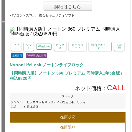
詳細はこちら
パソコン・スマホ 総合セキュリティソフト
ソフ
ソフ
ビジネ
セキュリ
総合セキュリ
その
Windows
ト
ト
ス
ティ
ティ
他
送料無料
24時間以内に出荷
NortonLifeLock ノートンライフロック
【同時購入版】ノートン 360 プレミアム 同時購入1年5台版 /
税込6820円
CALL
ネット価格：
スペック
ジャンル
:
ビジネス＞セキュリティ＞総合セキュリティ
言語
:
日本語版
在庫状況
在庫限り