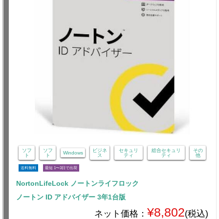
ソフ
ソフ
ビジネ
セキュリ
総合セキュリ
その
Windows
ト
ト
ス
ティ
ティ
他
送料無料
最短 1〜3日で出荷
NortonLifeLock ノートンライフロック
ノートン ID アドバイザー 3年1台版
¥8,802
ネット価格：
(税込)