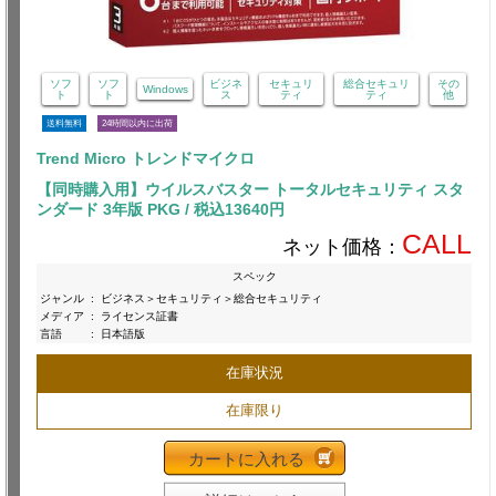
ソフ
ソフ
ビジネ
セキュリ
総合セキュリ
その
Windows
ト
ト
ス
ティ
ティ
他
送料無料
24時間以内に出荷
Trend Micro トレンドマイクロ
【同時購入用】ウイルスバスター トータルセキュリティ スタ
ンダード 3年版 PKG / 税込13640円
CALL
ネット価格：
スペック
ジャンル
:
ビジネス＞セキュリティ＞総合セキュリティ
メディア
:
ライセンス証書
言語
:
日本語版
在庫状況
在庫限り
カートに入れる