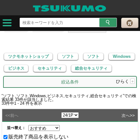
ツクモネットショップ
ソフト
ソフト
Windows
ビジネス
セキュリティ
総合セキュリティ
ツクモネットショップ
ソフト
ソフト
Windows
ビジネス
セキュリティ
総合セキュリティ
ひらく
+
絞込条件
“
ソフト,ソフト,Windows,ビジネス,セキュリティ,総合セキュリティ
”での検
索結果
33
件が該当しました。
33
件中
1 - 24
件を表示
<<
>>
前へ
次へ
並べ替え：
販売終了商品を表示しない