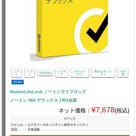
ソフ
ソフ
ビジネ
セキュリ
総合セキュリ
その
Windows
ト
ト
ス
ティ
ティ
他
送料無料
NortonLifeLock ノートンライフロック
ノートン 360 デラックス 1年3台版
¥7,678
ネット価格：
(税込)
スペック
ジャンル
:
ビジネス＞セキュリティ＞総合セキュリティ
言語
:
日本語版