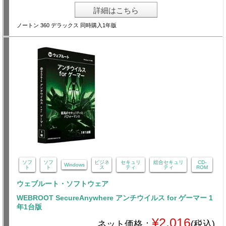
詳細はこちら
ノートン 360 デラックス 同時購入1年版
ソフ
ソフ
ビジネ
セキュリ
総合セキュリ
CD-
Windows
ト
ト
ス
ティ
ティ
ROM
ウェブルート・ソフトウェア
WEBROOT SecureAnywhere アンチウイルス for ゲーマー 1
年1台版
¥2,016
ネット価格：
(税込)