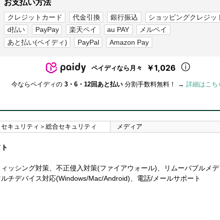
お支払い方法
クレジットカード
代金引換
銀行振込
ショッピングクレジッ
d払い
PayPay
楽天ペイ
au PAY
メルペイ
あと払い(ペイディ)
PayPal
Amazon Pay
￥1,026
ペイディなら月々
今ならペイディの
3・6・12回あと払い
分割手数料無料！ →
詳細はこち
＞セキュリティ＞総合セキュリティ
メディア
フト
ィッシング対策、不正侵入対策(ファイアウォール)、リムーバブルメ
ス対応(Windows/Mac/Android)、電話/メールサポート