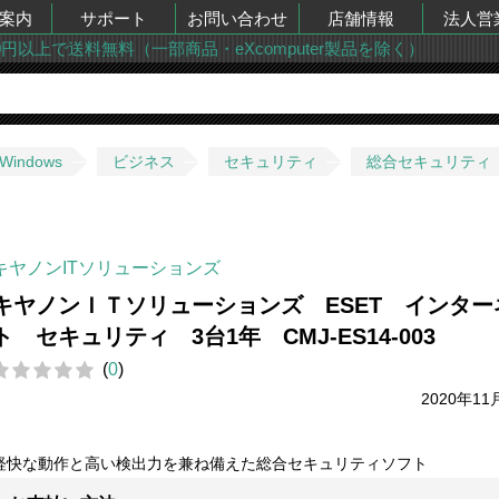
案内
サポート
お問い合わせ
店舗情報
法人営
00円以上で送料無料（一部商品・eXcomputer製品を除く）
Windows
ビジネス
セキュリティ
総合セキュリティ
キヤノンITソリューションズ
キヤノンＩＴソリューションズ ESET インター
ト セキュリティ 3台1年 CMJ-ES14-003
(
0
)
2020年11
軽快な動作と高い検出力を兼ね備えた総合セキュリティソフト