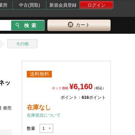
業所
中古(買取)
新規会員登録
ログイン
カート
その他
送料無料
ネッ
¥6,160
ネット価格
（税込）
ポイント：
616
ポイント
在庫なし
月 発売
在庫状況について
数量