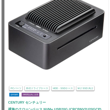
PCパーツ
外付ドライブケース
HDD・SSDケース
M.2 SSD 向け
送料無料
24時間以内に出荷
CENTURY センチュリー
裸族のクローンベース NVMe USB20G (CRCBNV2U20GCP)