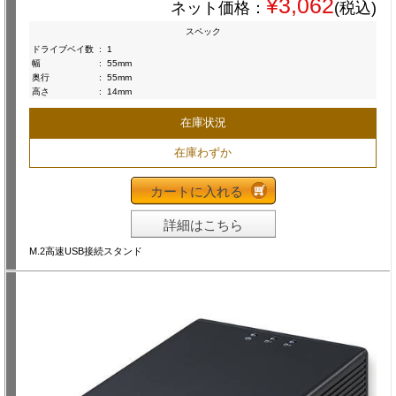
¥3,062
ネット価格：
(税込)
スペック
ドライブベイ数
:
1
幅
:
55mm
奥行
:
55mm
高さ
:
14mm
在庫状況
在庫わずか
カートに入れる
詳細はこちら
M.2高速USB接続スタンド