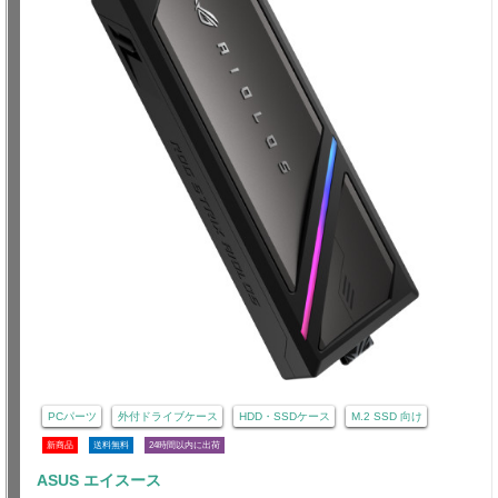
PCパーツ
外付ドライブケース
HDD・SSDケース
M.2 SSD 向け
新商品
送料無料
24時間以内に出荷
ASUS エイスース