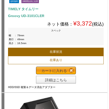
送料無料
24時間以内に出荷
TIMELY タイムリー
Groovy UD-3101CLER
¥3,372
ネット価格：
(税込)
スペック
幅
:
79mm
奥行
:
49mm
高さ
:
16.5mm
在庫状況
在庫あり
カートに入れる
詳細はこちら
HDD/SSD 複製＆データ消去アダプター