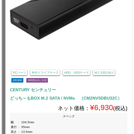
PCパーツ
外付ドライブケース
HDD・SSDケース
M.2 SSD 向け
送料無料
24時間以内に出荷
CENTURY センチュリー
どっち～もBOX M.2 SATA / NVMe （CM2NVSDBU32C）
¥6,930
ネット価格：
(税込)
スペック
幅
:
104.5mm
奥行
:
35mm
高さ
:
13.5mm