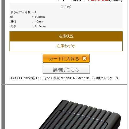
スペック
ドライブベイ数
:
1
幅
:
106mm
奥行
:
40mm
高さ
:
10.5mm
在庫状況
在庫わずか
カートに入れる
詳細はこちら
USB3.1 Gen2対応 USB Type-C接続 M2.SSD NVMe/PCIe SSD用アルミケース