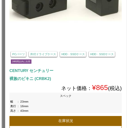
PCパーツ
外付ドライブケース
HDD・SSDケース
HDD・SSDケース
24時間以内に出荷
CENTURY センチュリー
裸族のビキニ (CRBK2)
¥865
ネット価格：
(税込)
スペック
幅
:
23mm
奥行
:
16mm
高さ
:
43mm
在庫状況