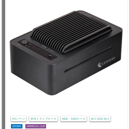
PCパーツ
外付ドライブケース
HDD・SSDケース
M.2 SSD 向け
送料無料
24時間以内に出荷