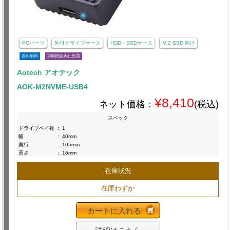
PCパーツ
外付ドライブケース
HDD・SSDケース
M.2 SSD 向け
送料無料
24時間以内に出荷
Aotech アオテック
AOK-M2NVME-USB4
¥8,410
ネット価格：
(税込)
スペック
ドライブベイ数
:
1
幅
:
40mm
奥行
:
105mm
高さ
:
16mm
在庫状況
在庫わずか
カートに入れる