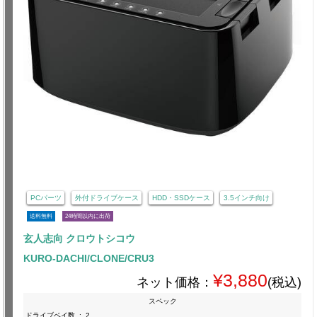
PCパーツ
外付ドライブケース
HDD・SSDケース
3.5インチ向け
送料無料
24時間以内に出荷
玄人志向 クロウトシコウ
KURO-DACHI/CLONE/CRU3
¥3,880
ネット価格：
(税込)
スペック
ドライブベイ数
:
2