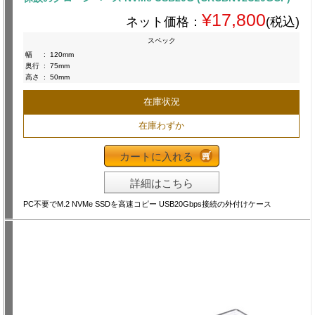
¥17,800
ネット価格：
(税込)
スペック
幅
:
120mm
奥行
:
75mm
高さ
:
50mm
在庫状況
在庫わずか
カートに入れる
詳細はこちら
PC不要でM.2 NVMe SSDを高速コピー USB20Gbps接続の外付けケース