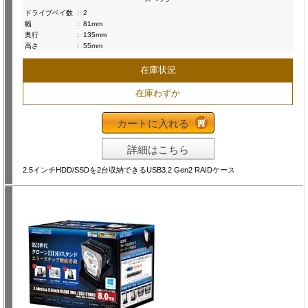
ドライブベイ数
:
2
幅
:
81mm
奥行
:
135mm
高さ
:
55mm
在庫状況
在庫わずか
カートに入れる
詳細はこちら
2.5インチHDD/SSDを2台収納できるUSB3.2 Gen2 RAIDケース