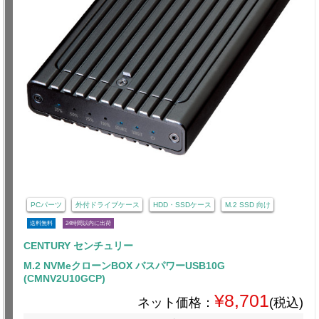
PCパーツ
外付ドライブケース
HDD・SSDケース
M.2 SSD 向け
送料無料
24時間以内に出荷
CENTURY センチュリー
M.2 NVMeクローンBOX バスパワーUSB10G
(CMNV2U10GCP)
¥8,701
ネット価格：
(税込)