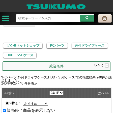
ツクモネットショップ
PCパーツ
外付ドライブケース
HDD・SSDケース
ツクモネットショップ
PCパーツ
外付ドライブケース
HDD・SSDケース
ひらく
+
絞込条件
“
PCパーツ,外付ドライブケース,HDD・SSDケース
”での検索結果
240
件が該
当しました。
240
件中
25 - 48
件を表示
<<
>>
前へ
次へ
並べ替え：
販売終了商品を表示しない