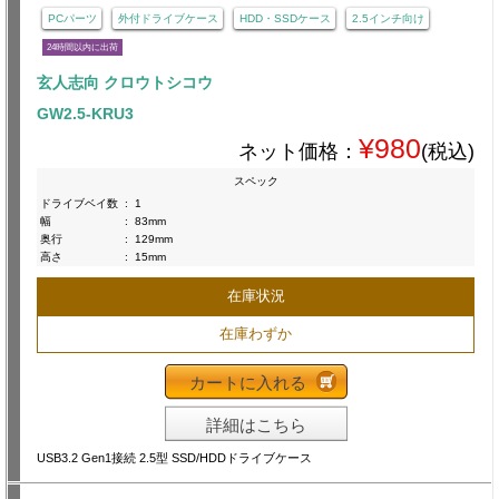
PCパーツ
外付ドライブケース
HDD・SSDケース
2.5インチ向け
24時間以内に出荷
玄人志向 クロウトシコウ
GW2.5-KRU3
¥980
ネット価格：
(税込)
スペック
ドライブベイ数
:
1
幅
:
83mm
奥行
:
129mm
高さ
:
15mm
在庫状況
在庫わずか
カートに入れる
詳細はこちら
USB3.2 Gen1接続 2.5型 SSD/HDDドライブケース