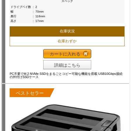
スペック
ドライブベイ数
:
2
幅
:
70mm
奥行
:
118mm
高さ
:
17mm
在庫状況
在庫わずか
カートに入れる
詳細はこちら
PC不要でM.2 NVMe SSDをまるごとコピー可能な機能を搭載 USB10Gbps接続
の外付けSSDケース
ベストセラー