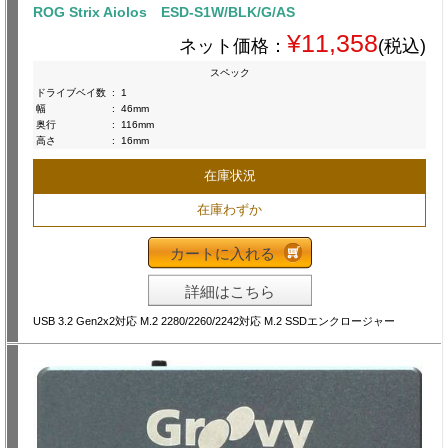
ROG Strix Aiolos ESD-S1W/BLK/G/AS
¥11,358
ネット価格：
(税込)
スペック
ドライブベイ数
:
1
幅
:
46mm
奥行
:
116mm
高さ
:
16mm
在庫状況
在庫わずか
カートに入れる
詳細はこちら
USB 3.2 Gen2x2対応 M.2 2280/2260/2242対応 M.2 SSDエンクロージャー