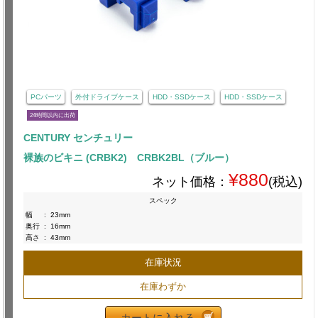
PCパーツ
外付ドライブケース
HDD・SSDケース
HDD・SSDケース
24時間以内に出荷
CENTURY センチュリー
裸族のビキニ (CRBK2) CRBK2BL（ブルー）
¥880
ネット価格：
(税込)
スペック
幅
:
23mm
奥行
:
16mm
高さ
:
43mm
在庫状況
在庫わずか
カートに入れる