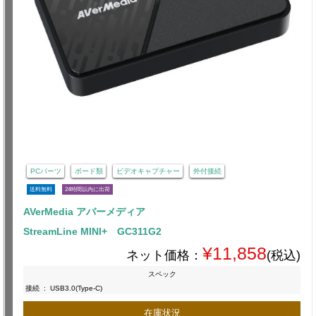
PCパーツ
ボード類
ビデオキャプチャー
外付接続
送料無料
24時間以内に出荷
AVerMedia アバーメディア
StreamLine MINI+ GC311G2
¥11,858
ネット価格：
(税込)
スペック
接続
:
USB3.0(Type-C)
在庫状況