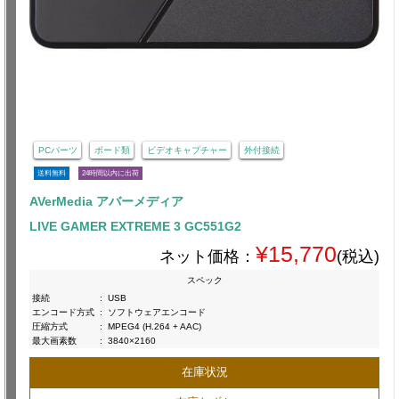
PCパーツ
ボード類
ビデオキャプチャー
外付接続
送料無料
24時間以内に出荷
AVerMedia アバーメディア
LIVE GAMER EXTREME 3 GC551G2
¥15,770
ネット価格：
(税込)
スペック
接続
:
USB
エンコード方式
:
ソフトウェアエンコード
圧縮方式
:
MPEG4 (H.264 + AAC)
最大画素数
:
3840×2160
在庫状況