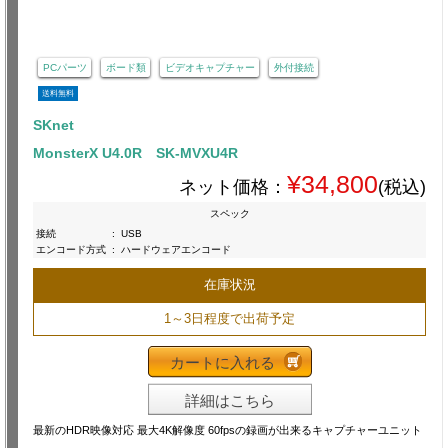
PCパーツ
ボード類
ビデオキャプチャー
外付接続
送料無料
SKnet
MonsterX U4.0R SK-MVXU4R
¥34,800
ネット価格：
(税込)
スペック
接続
:
USB
エンコード方式
:
ハードウェアエンコード
在庫状況
1～3日程度で出荷予定
カートに入れる
詳細はこちら
最新のHDR映像対応 最大4K解像度 60fpsの録画が出来るキャプチャーユニット