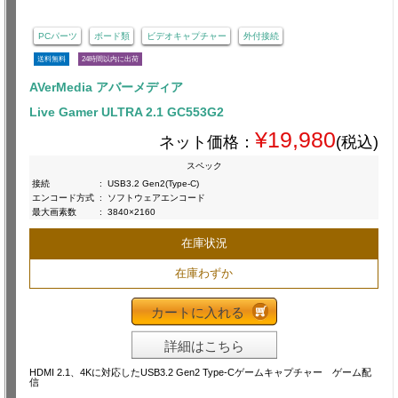
PCパーツ
ボード類
ビデオキャプチャー
外付接続
送料無料
24時間以内に出荷
AVerMedia アバーメディア
Live Gamer ULTRA 2.1 GC553G2
¥19,980
ネット価格：
(税込)
スペック
接続
:
USB3.2 Gen2(Type-C)
エンコード方式
:
ソフトウェアエンコード
最大画素数
:
3840×2160
在庫状況
在庫わずか
カートに入れる
詳細はこちら
HDMI 2.1、4Kに対応したUSB3.2 Gen2 Type-Cゲームキャプチャー ゲーム配
信