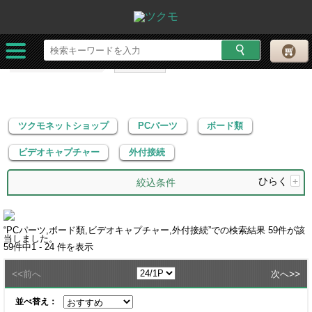
ツクモネットショップ
PCパーツ
ボード類
ビデオキャプチャー
外付接続
ツクモネットショップ
PCパーツ
ボード類
ビデオキャプチャー
外付接続
ひらく
+
絞込条件
“
PCパーツ,ボード類,ビデオキャプチャー,外付接続
”での検索結果
59
件が該
当しました。
59
件中
1 - 24
件を表示
<<
>>
前へ
次へ
並べ替え：