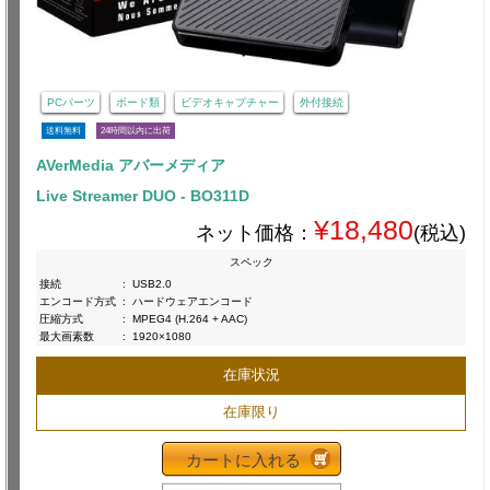
PCパーツ
ボード類
ビデオキャプチャー
外付接続
送料無料
24時間以内に出荷
AVerMedia アバーメディア
Live Streamer DUO - BO311D
¥18,480
ネット価格：
(税込)
スペック
接続
:
USB2.0
エンコード方式
:
ハードウェアエンコード
圧縮方式
:
MPEG4 (H.264 + AAC)
最大画素数
:
1920×1080
在庫状況
在庫限り
カートに入れる