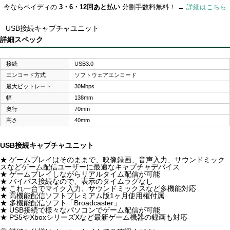
今ならペイディの
3・6・12回あと払い
分割手数料無料！ →
詳細はこちら
USB接続キャプチャユニット
詳細スペック
接続
USB3.0
エンコード方式
ソフトウェアエンコード
最大ビットレート
30Mbps
幅
138mm
奥行
70mm
高さ
40mm
USB接続キャプチャユニット
★ ゲームプレイはそのままで、映像録画、音声入力、サウンドミック
スなどゲーム配信ユーザーに最適なキャプチャデバイス
★ ゲームプレイしながらリアルタイム配信が可能
★ バイパス接続なので、表示のタイムラグなし
★ これ一台でマイク入力、サウンドミックスなど多機能対応
★ 高機能配信ソフトプレミアム版1ヶ月使用権付属
★ 多機能配信ソフト「Broadcaster」
★ USB接続で様々なパソコンでゲーム配信が可能
★ PS5やXboxシリーズXなど最新ゲーム機器の録画も対応