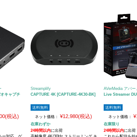
ー
Streamplify
AVerMedia ア
デオキャプチ
CAPTURE 4K [CAPTURE-4K30-BK]
Live Streamer D
送料無料
送料無料
500(税込)
¥12,980(税込)
¥
ネット価格：
ネット価格：
在庫わずか
在庫限り
24時間以内
に出荷
24時間以内
に出荷
ススルー対応 ゲ
高解像度 4K/30Hz ストリーミング キ
これから配信を始