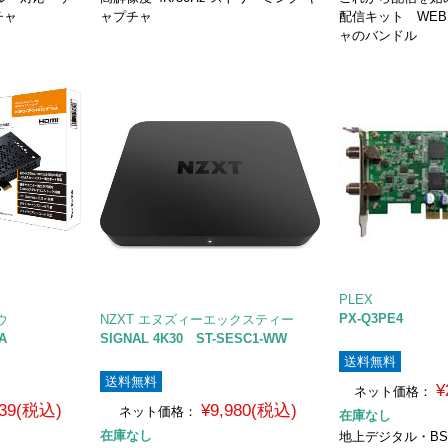
チャ
ャプチャ
配信キット WE
ャのバンドル
PLEX
PX-Q3PE4
ウ
NZXT エヌズィーエックスティー
A
SIGNAL 4K30 ST-SESC1-WW
送料無料
送料無料
¥
ネット価格：
039(税込)
¥9,980(税込)
ネット価格：
在庫なし
在庫なし
地上デジタル・BS