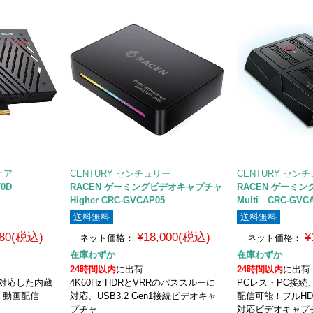
ィア
CENTURY センチュリー
CENTURY セン
70D
RACEN ゲーミングビデオキャプチャ
RACEN ゲーミ
Higher CRC-GVCAP05
Multi CRC-GVC
送料無料
送料無料
480(税込)
¥18,000(税込)
¥
ネット価格：
ネット価格：
在庫わずか
在庫わずか
24時間以内
に出荷
24時間以内
に出荷
sに対応した内蔵
4K60Hz HDRとVRRのパススルーに
PCレス・PC接続
 動画配信
対応、USB3.2 Gen1接続ビデオキャ
配信可能！フルHD
プチャ
対応ビデオキャプ