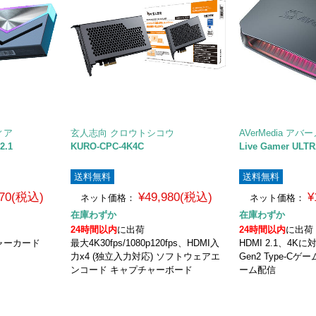
ィア
玄人志向 クロウトシコウ
AVerMedia ア
2.1
KURO-CPC-4K4C
Live Gamer ULTR
送料無料
送料無料
770(税込)
¥49,980(税込)
¥
ネット価格：
ネット価格：
在庫わずか
在庫わずか
24時間以内
に出荷
24時間以内
に出荷
チャーカード
最大4K30fps/1080p120fps、HDMI入
HDMI 2.1、4Kに
力x4 (独立入力対応) ソフトウェアエ
Gen2 Type-
ンコード キャプチャーボード
ーム配信