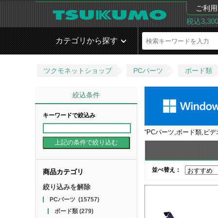
ご利用
税込3,3
カテゴリから探す
ツクモネットショップ
PCパーツ
ボード類
絞込条件
キーワードで絞込み
“
PCパーツ,ボード類,ビ
並べ替え：
商品カテゴリ
絞り込みを解除
PCパーツ
(15757)
ボード類
(279)