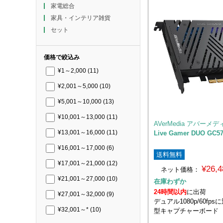
家電総合
家具・インテリア雑貨
セット
価格で絞込み
¥1～2,000
(11)
¥2,001～5,000
(10)
¥5,001～10,000
(13)
¥10,001～13,000
(11)
AVerMedia アバーメデ
Live Gamer DUO GC5
¥13,001～16,000
(11)
¥16,001～17,000
(6)
送料無料
¥17,001～21,000
(12)
¥26,
ネット価格：
¥21,001～27,000
(10)
在庫わずか
24時間以内
に出荷
¥27,001～32,000
(9)
デュアル1080p/60fp
¥32,001～*
(10)
型キャプチャーボード