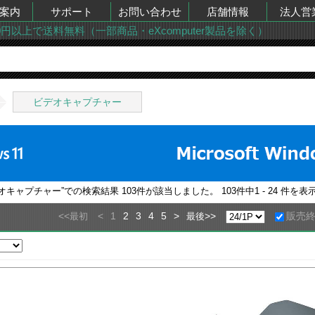
案内
サポート
お問い合わせ
店舗情報
法人営
00円以上で送料無料（一部商品・eXcomputer製品を除く）
ビデオキャプチャー
デオキャプチャー
”での検索結果
103
件が該当しました。
103
件中
1 - 24
件を表
<<
<
1
2
3
4
5
>
>>
販売
最初
最後