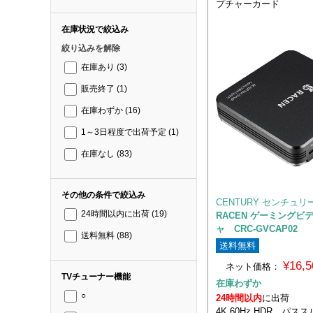
プチャーカード
在庫状況で絞込み
絞り込みを解除
在庫あり
(3)
販売終了
(1)
在庫わずか
(16)
1～3日程度で出荷予定
(1)
在庫なし
(83)
その他の条件で絞込み
CENTURY センチュリ
24時間以内に出荷
(19)
RACEN ゲーミングビ
ャ CRC-GVCAP02
送料無料
(88)
送料無料
¥16,
ネット価格：
TVチューナー機能
在庫わずか
○
24時間以内
に出荷
4K 60Hz HDR パ