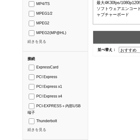
最大4K30fps/1080p1
MP4/TS
ソフトウェアエンコード方
MPEG1/2
ャプチャーボード
MPEG2
MPEG2(MP@HL)
続きを見る
並べ替え：
接続
ExpressCard
PCI Express
PCI Express x1
PCI Express x4
PCI-EXPRESS＋内部USB
端子
Thunderbolt
続きを見る