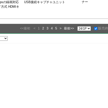
ナー
20fpsの録画対応
USB接続キャプチャユニット
式 HDMIキ
<<
<
1
2
3
4
5
>
>>
販売
最初
最後