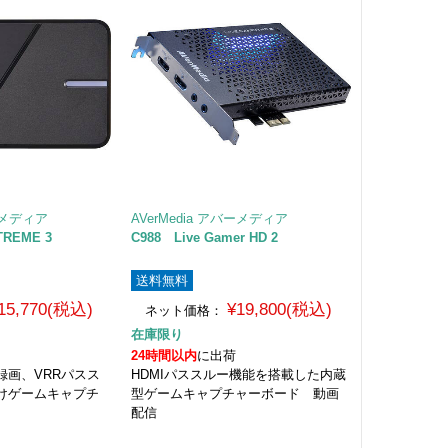
バーメディア
AVerMedia アバーメディア
TREME 3
C988 Live Gamer HD 2
送料無料
15,770(税込)
¥19,800(税込)
ネット価格：
在庫限り
24時間以内
に出荷
画質録画、VRRパスス
HDMIパススルー機能を搭載した内蔵
けゲームキャプチ
型ゲームキャプチャーボード 動画
配信