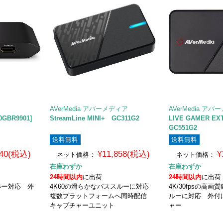
AVerMedia アバーメディア
AVerMedia ア
10GBR9901]
StreamLine MINI+ GC311G2
LIVE GAMER EX
GC551G2
送料無料
送料無料
540(税込)
¥11,858(税込)
¥
ネット価格：
ネット価格：
在庫わずか
在庫わずか
24時間以内
に出荷
24時間以内
に出荷
スルー対応 外
4K60の滑らかなパススルーに対応
4K/30fpsの高
複数プラットフォームへ同時配信
ルーに対応 外付
キャプチャーユニット
ャー