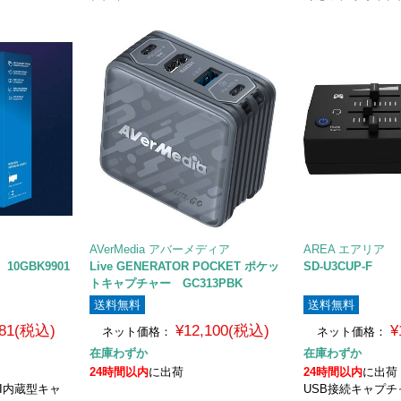
AVerMedia アバーメディア
AREA エアリア
o 10GBK9901
Live GENERATOR POCKET ポケッ
SD-U3CUP-F
トキャプチャー GC313PBK
送料無料
送料無料
981(税込)
¥12,100(税込)
¥
ネット価格：
ネット価格：
在庫わずか
在庫わずか
24時間以内
に出荷
24時間以内
に出荷
I内蔵型キャ
USB接続キャプ