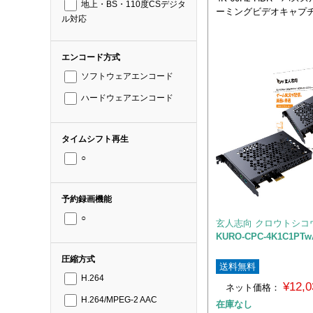
地上・BS・110度CSデジタ
ーミングビデオキャプ
ル対応
エンコード方式
ソフトウェアエンコード
ハードウェアエンコード
タイムシフト再生
○
予約録画機能
○
玄人志向 クロウトシコ
KURO-CPC-4K1C1PTw
圧縮方式
送料無料
H.264
¥12,
ネット価格：
H.264/MPEG-2 AAC
在庫なし