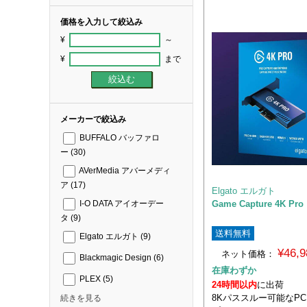
価格を入力して絞込み
¥
～
¥
まで
メーカーで絞込み
BUFFALO バッファロ
ー
(30)
AVerMedia アバーメディ
ア
(17)
Elgato エルガト
Game Capture 4K Pr
I-O DATA アイオーデー
タ
(9)
送料無料
Elgato エルガト
(9)
¥46,
ネット価格：
Blackmagic Design
(6)
在庫わずか
PLEX
(5)
24時間以内
に出荷
8Kパススルー可能なPC
続きを見る