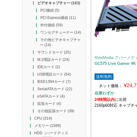
ビデオキャプチャー
(103)
PCI接続
(5)
PCI Express接続
(11)
外付接続
(59)
ワンセグチューナー
(14)
その他ビデオキャプチャ
ー
(14)
サウンドカード
(25)
AVerMedia アバーメデ
M.2増設カード
(24)
GC575 Live Gamer 4K 
IDEカード
(2)
USB増設カード
(54)
送料無料
IEEE1394カード
(7)
¥24,
ネット価格：
SerialATAカード
(22)
在庫わずか
eSATAカード
(4)
24時間以内
に出荷
拡張カード
(4)
2160p60対応 キャプ
その他拡張カード
(39)
CPU
(314)
メモリー
(1589)
HDD（ハードディス