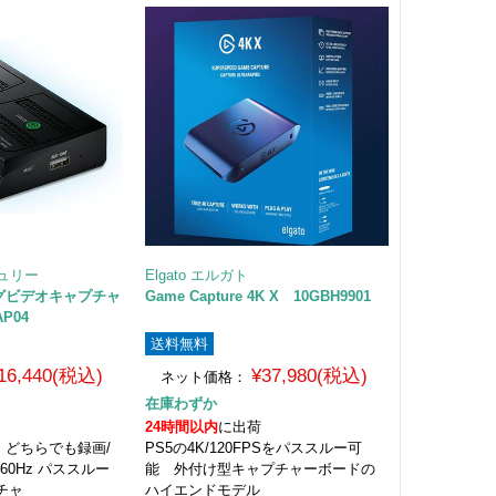
チュリー
Elgato エルガト
ングビデオキャプチャ
Game Capture 4K X 10GBH9901
AP04
送料無料
16,440(税込)
¥37,980(税込)
ネット価格：
在庫わずか
24時間以内
に出荷
、どちらでも録画/
PS5の4K/120FPSをパススルー可
60Hz パススルー
能 外付け型キャプチャーボードの
チャ
ハイエンドモデル