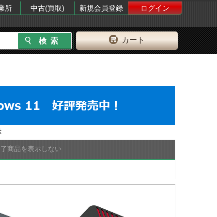
業所
中古(買取)
新規会員登録
ログイン
カート
示
終了商品を表示しない