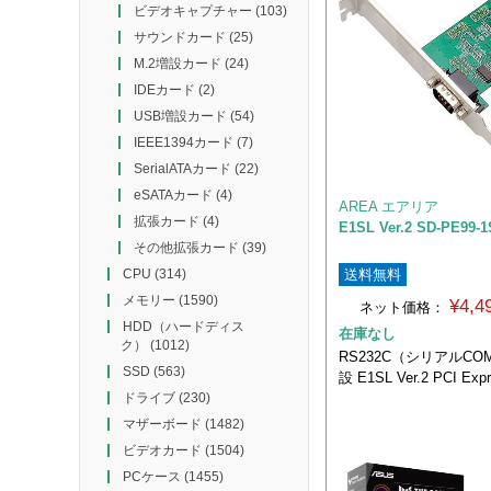
ビデオキャプチャー
(103)
サウンドカード
(25)
M.2増設カード
(24)
IDEカード
(2)
USB増設カード
(54)
IEEE1394カード
(7)
SerialATAカード
(22)
eSATAカード
(4)
AREA エアリア
拡張カード
(4)
E1SL Ver.2 SD-PE99-
その他拡張カード
(39)
送料無料
CPU
(314)
メモリー
(1590)
¥4,
ネット価格：
HDD（ハードディス
在庫なし
ク）
(1012)
RS232C（シリアルC
SSD
(563)
設 E1SL Ver.2 PCI E
ドライブ
(230)
マザーボード
(1482)
ビデオカード
(1504)
PCケース
(1455)