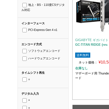
地上・BS・110度CSデジタ
ル対応
インターフェース
PCI-Express Gen 4 x1
GIGABYTE ギガバイト
エンコード方式
GC-TITAN RIDGE (rev. 
ソフトウェアエンコード
送料無料
ハードウェアエンコード
¥10,
ネット価格：
在庫なし
タイムシフト再生
マザーボード用 Thunderb
ード
○
デジタル入力
×
○