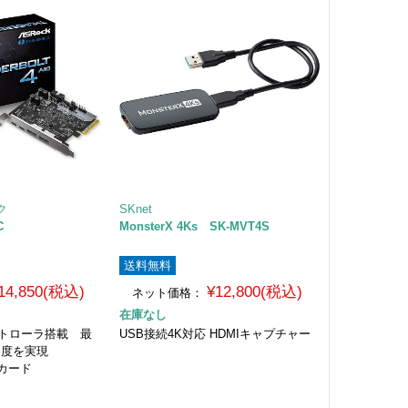
ク
SKnet
C
MonsterX 4Ks SK-MVT4S
送料無料
14,850(税込)
¥12,800(税込)
ネット価格：
在庫なし
40コントローラ搭載 最
USB接続4K対応 HDMIキャプチャー
送速度を実現
増設カード