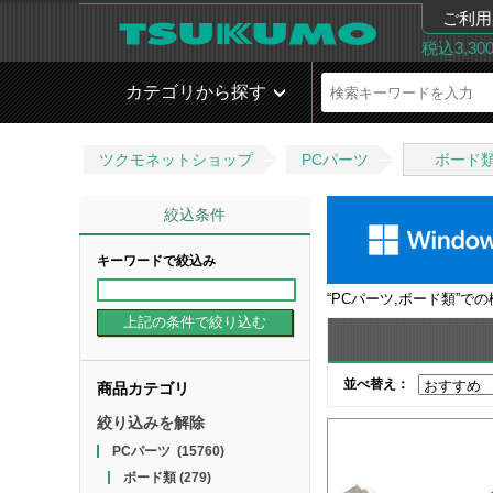
ご利用
税込3,3
カテゴリから探す
ツクモネットショップ
PCパーツ
ボード
絞込条件
キーワードで絞込み
“
PCパーツ,ボード類
”で
並べ替え：
商品カテゴリ
絞り込みを解除
PCパーツ
(15760)
ボード類
(279)