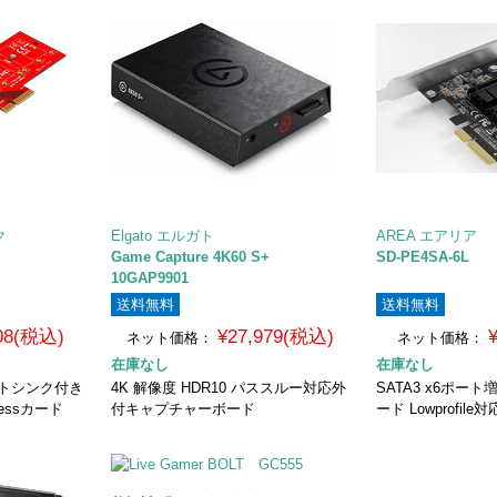
ク
Elgato エルガト
AREA エアリア
Game Capture 4K60 S+
SD-PE4SA-6L
10GAP9901
送料無料
送料無料
608(税込)
¥27,979(税込)
ネット価格：
ネット価格：
在庫なし
在庫なし
ヒートシンク付き
4K 解像度 HDR10 パススルー対応外
SATA3 x6ポート
ressカード
付キャプチャーボード
ード Lowprofile対