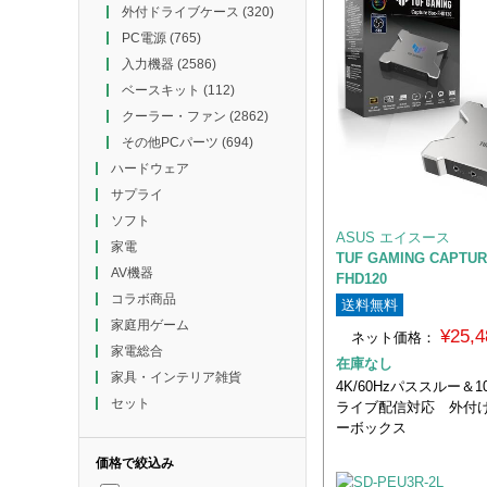
外付ドライブケース
(320)
PC電源
(765)
入力機器
(2586)
ベースキット
(112)
クーラー・ファン
(2862)
その他PCパーツ
(694)
ハードウェア
サプライ
ソフト
ASUS エイスース
家電
TUF GAMING CAPTUR
AV機器
FHD120
コラボ商品
送料無料
家庭用ゲーム
¥25,
ネット価格：
家電総合
在庫なし
家具・インテリア雑貨
4K/60Hzパススルー＆108
セット
ライブ配信対応 外付
ーボックス
価格で絞込み