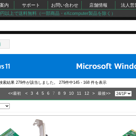
案内
サポート
お問い合わせ
店舗情報
法人営
00円以上で送料無料（一部商品・eXcomputer製品を除く）
類
の検索結果
279
件が該当しました。
279
件中
145 - 168
件を表示
<<
<
3
4
5
6
7
8
9
10
11
12
>
>>
最初
最後