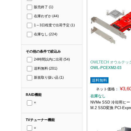
販売終了
(1)
在庫わずか
(44)
1～3日程度で出荷予定
(1)
在庫なし
(224)
その他の条件で絞込み
24時間以内に出荷
(54)
OWLTECH オウルテッ
OWL-PCEXM2-03
送料無料
(201)
新規取り扱い品
(1)
送料無料
¥3,
ネット価格：
RAID機能
在庫なし
NVMe SSD 冷却用
×
M.2 SSD変換 PCI-Exp
TVチューナー機能
○