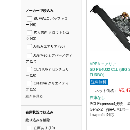
メーカーで絞込み
BUFFALO バッファロ
ー
(46)
玄人志向 クロウトシコ
ウ
(43)
AREA エアリア
(36)
AVerMedia アバーメディ
ア
(17)
AREA エアリア
SD-PE4U32-C1L (BIG 
CENTURY センチュリ
TURBO）
ー
(16)
送料無料
Creative クリエイティ
ブ
(15)
¥5,
ネット価格：
続きを見る
在庫なし
PCI Expressx4接続 U
Gen2x2 Type-C ×1
在庫状況で絞込み
Lowprofile対応
絞り込みを解除
在庫あり
(10)