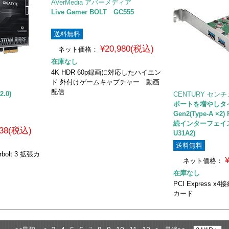
AVerMedia アバーメディア
Live Gamer BOLT GC555
送料無料
¥20,980(税込)
ネット価格：
在庫なし
4K HDR 60p録画に対応したハイエン
ド 外付けゲームキャプチャー 動画
配信
2.0)
CENTURY セン
ポートを増やしタイ 
Gen2(Type-A ×2) 
続インターフェイスカ
538(税込)
U31A2)
送料無料
olt 3 拡張カ
ネット価格：
在庫なし
PCI Express x4
カード