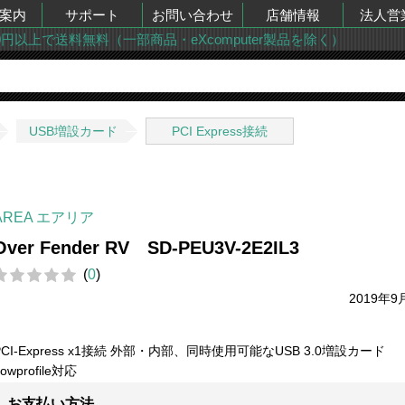
案内
サポート
お問い合わせ
店舗情報
法人営
00円以上で送料無料（一部商品・eXcomputer製品を除く）
USB増設カード
PCI Express接続
AREA エアリア
Over Fender RV SD-PEU3V-2E2IL3
(
0
)
2019年9
PCI-Express x1接続 外部・内部、同時使用可能なUSB 3.0増設カード
owprofile対応
お支払い方法