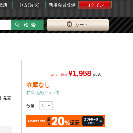
業所
中古(買取)
新規会員登録
ログイン
カート
¥1,958
ネット価格
（税込）
在庫なし
在庫状況について
月 発売
数量