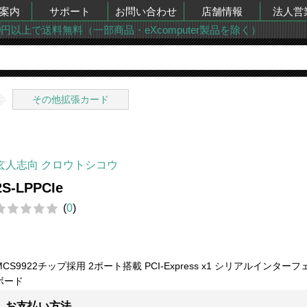
案内
サポート
お問い合わせ
店舗情報
法人営
00円以上で送料無料（一部商品・eXcomputer製品を除く）
その他拡張カード
玄人志向 クロウトシコウ
2S-LPPCIe
(
0
)
MCS9922チップ採用 2ポート搭載 PCI-Express x1 シリアルインター
ボード
お支払い方法