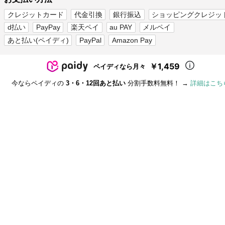
クレジットカード
代金引換
銀行振込
ショッピングクレジッ
d払い
PayPay
楽天ペイ
au PAY
メルペイ
あと払い(ペイディ)
PayPal
Amazon Pay
￥1,459
ペイディなら月々
今ならペイディの
3・6・12回あと払い
分割手数料無料！ →
詳細はこち