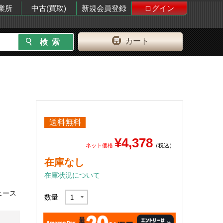
業所
中古(買取)
新規会員登録
ログイン
カート
送料無料
¥4,378
ネット価格
（税込）
在庫なし
在庫状況について
フェース
数量