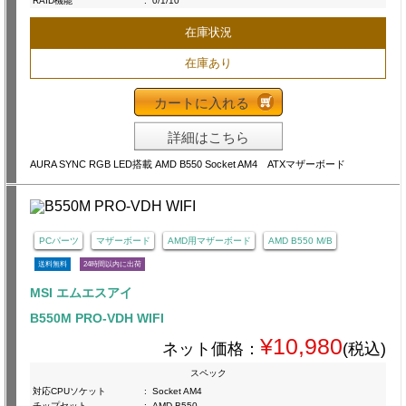
RAID機能
:
0/1/10
在庫状況
在庫あり
カートに入れる
詳細はこちら
AURA SYNC RGB LED搭載 AMD B550 Socket AM4 ATXマザーボード
PCパーツ
マザーボード
AMD用マザーボード
AMD B550 M/B
送料無料
24時間以内に出荷
MSI エムエスアイ
B550M PRO-VDH WIFI
¥10,980
ネット価格：
(税込)
スペック
対応CPUソケット
:
Socket AM4
チップセット
:
AMD B550