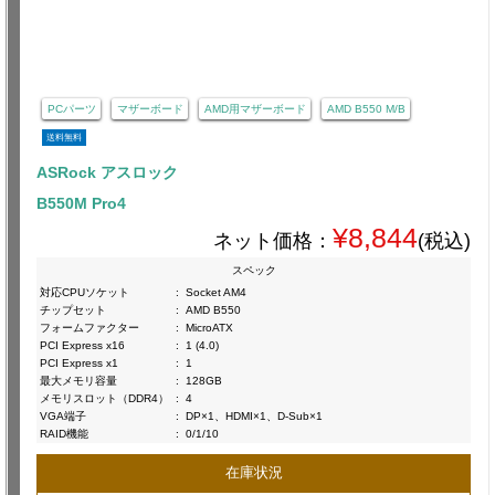
PCパーツ
マザーボード
AMD用マザーボード
AMD B550 M/B
送料無料
ASRock アスロック
B550M Pro4
¥8,844
ネット価格：
(税込)
スペック
対応CPUソケット
:
Socket AM4
チップセット
:
AMD B550
フォームファクター
:
MicroATX
PCI Express x16
:
1 (4.0)
PCI Express x1
:
1
最大メモリ容量
:
128GB
メモリスロット（DDR4）
:
4
VGA端子
:
DP×1、HDMI×1、D-Sub×1
RAID機能
:
0/1/10
在庫状況