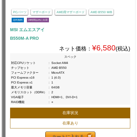
PCパーツ
マザーボード
AMD用マザーボード
AMD B550 M/B
送料無料
24時間以内に出荷
MSI エムエスアイ
B550M-A PRO
¥6,580
ネット価格：
(税込)
スペック
対応CPUソケット
:
Socket AM4
チップセット
:
AMD B550
フォームファクター
:
MicroATX
PCI Express x16
:
1 (4.0)
PCI Express x1
:
1
最大メモリ容量
:
64GB
メモリスロット（DDR4）
:
2
VGA端子
:
HDMI×1、DVI-D×1
RAID機能
:
○
在庫状況
在庫あり
カートに入れる