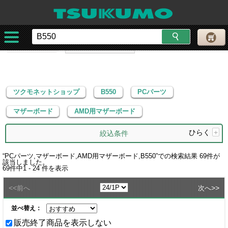
ツクモネットショップ
B550
PCパーツ
マザーボード
AMD用マザーボード
ツクモネットショップ
B550
PCパーツ
マザーボード
AMD用マザーボード
ひらく
+
絞込条件
“
PCパーツ,マザーボード,AMD用マザーボード,B550
”での検索結果
69
件が
該当しました。
69
件中
1 - 24
件を表示
<<
>>
前へ
次へ
並べ替え：
販売終了商品を表示しない