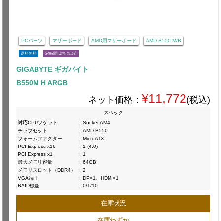
PCパーツ
マザーボード
AMD用マザーボード
AMD B550 M/B
送料無料
24時間以内に出荷
GIGABYTE ギガバイト
B550M H ARGB
¥11,772
ネット価格：
(税込)
スペック
対応CPUソケット
:
Socket AM4
チップセット
:
AMD B550
フォームファクター
:
MicroATX
PCI Express x16
:
1 (4.0)
PCI Express x1
:
1
最大メモリ容量
:
64GB
メモリスロット（DDR4）
:
2
VGA端子
:
DP×1、HDMI×1
RAID機能
:
0/1/10
在庫状況
在庫わずか