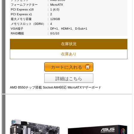
フォームファクター
:
MicroATX
PCI Express x16
:
1 (4.0)
PCI Express x1
:
2
最大メモリ容量
:
128GB
メモリスロット（DDR4）
:
4
VGA端子
:
DP×1、HDMI×1、D-Sub×1
RAID機能
:
0/1/10
在庫状況
在庫あり
カートに入れる
詳細はこちら
AMD B550チップ搭載 Socket AM4対応 MicroATXマザーボード