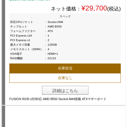
¥29,700
ネット価格：
(税込)
スペック
対応CPUソケット
:
Socket AM4
チップセット
:
AMD B550
フォームファクター
:
ATX
PCI Express x16
:
1
PCI Express x1
:
2
最大メモリ容量
:
128GB
メモリスロット（DDR4）
:
4
VGA端子
:
HDMI×1
RAID機能
:
0/1/10
在庫状況
在庫なし
詳細はこちら
FUSION RGB LED対応 AMD B550 Socket AM4搭載 ATXマザーボード