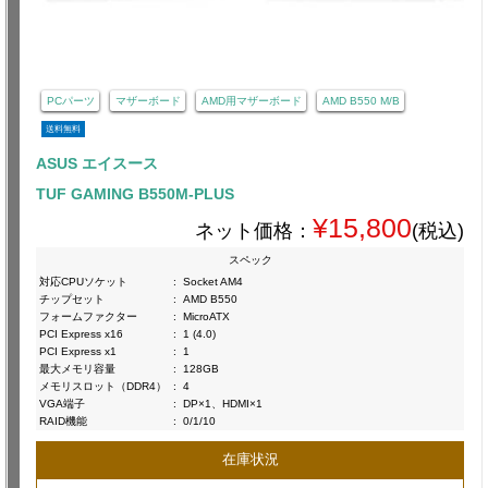
PCパーツ
マザーボード
AMD用マザーボード
AMD B550 M/B
送料無料
ASUS エイスース
TUF GAMING B550M-PLUS
¥15,800
ネット価格：
(税込)
スペック
対応CPUソケット
:
Socket AM4
チップセット
:
AMD B550
フォームファクター
:
MicroATX
PCI Express x16
:
1 (4.0)
PCI Express x1
:
1
最大メモリ容量
:
128GB
メモリスロット（DDR4）
:
4
VGA端子
:
DP×1、HDMI×1
RAID機能
:
0/1/10
在庫状況