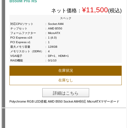
B550M Pro RS
¥11,500
ネット価格：
(税込)
スペック
対応CPUソケット
:
Socket AM4
チップセット
:
AMD B550
フォームファクター
:
MicroATX
PCI Express x16
:
1 (4.0)
PCI Express x1
:
1
最大メモリ容量
:
128GB
メモリスロット（DDR4）
:
4
VGA端子
:
DP×1、HDMI×1
RAID機能
:
0/1/10
在庫状況
在庫なし
詳細はこちら
Polychrome RGB LED搭載 AMD B550 Socket AM4対応 MicroATXマザーボード