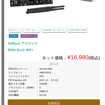
PCパーツ
マザーボード
AMD用マザーボード
AMD B550 M/B
送料無料
24時間以内に出荷
ASRock アスロック
B550 Rock WiFi
¥16,980
ネット価格：
(税込)
スペック
対応CPUソケット
:
Socket AM4
チップセット
:
AMD B550
フォームファクター
:
ATX
PCI Express x16
:
2(4.0 x1、3.0 x1)
最大メモリ容量
:
128GB
メモリスロット（DDR4）
:
4
VGA端子
:
HDMI×1
RAID機能
:
0/1/10
在庫状況