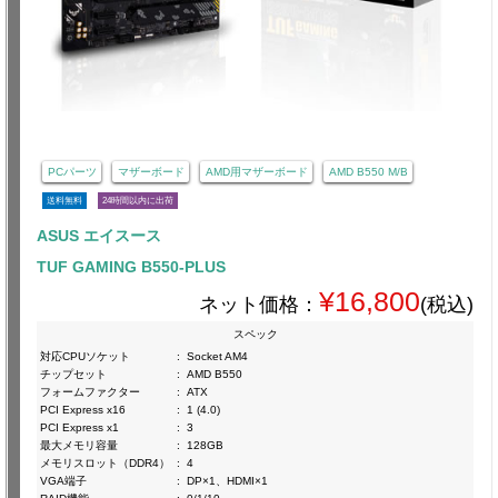
PCパーツ
マザーボード
AMD用マザーボード
AMD B550 M/B
送料無料
24時間以内に出荷
ASUS エイスース
TUF GAMING B550-PLUS
¥16,800
ネット価格：
(税込)
スペック
対応CPUソケット
:
Socket AM4
チップセット
:
AMD B550
フォームファクター
:
ATX
PCI Express x16
:
1 (4.0)
PCI Express x1
:
3
最大メモリ容量
:
128GB
メモリスロット（DDR4）
:
4
VGA端子
:
DP×1、HDMI×1