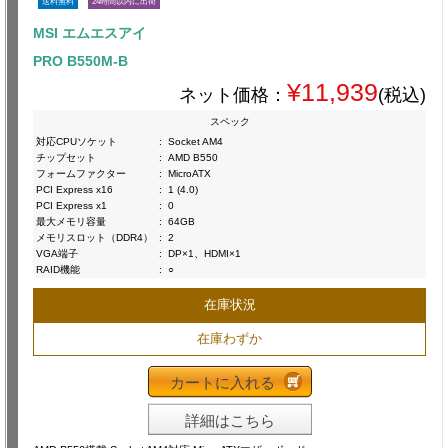
送料無料
24時間以内に出荷
MSI エムエスアイ
PRO B550M-B
¥11,939
ネット価格：
(税込)
スペック
対応CPUソケット
:
Socket AM4
チップセット
:
AMD B550
フォームファクター
:
MicroATX
PCI Express x16
:
1 (4.0)
PCI Express x1
:
0
最大メモリ容量
:
64GB
メモリスロット（DDR4）
:
2
VGA端子
:
DP×1、HDMI×1
RAID機能
:
○
在庫状況
在庫わずか
カートに入れる
詳細はこちら