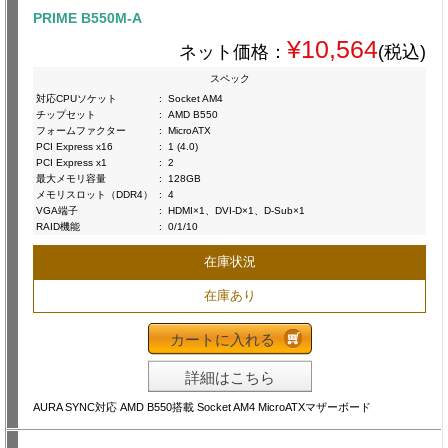
PRIME B550M-A
¥10,564
ネット価格：
(税込)
スペック
対応CPUソケット
:
Socket AM4
チップセット
:
AMD B550
フォームファクター
:
MicroATX
PCI Express x16
:
1 (4.0)
PCI Express x1
:
2
最大メモリ容量
:
128GB
メモリスロット（DDR4）
:
4
VGA端子
:
HDMI×1、DVI-D×1、D-Sub×1
RAID機能
:
0/1/10
在庫状況
在庫あり
カートに入れる
詳細はこちら
AURA SYNC対応 AMD B550搭載 Socket AM4 MicroATXマザーボード