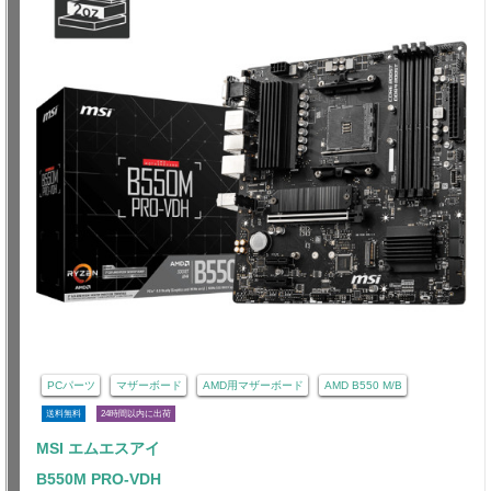
PCパーツ
マザーボード
AMD用マザーボード
AMD B550 M/B
送料無料
24時間以内に出荷
MSI エムエスアイ
B550M PRO-VDH