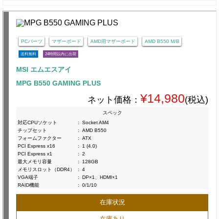
PCパーツ
マザーボード
AMD用マザーボード
AMD B550 M/B
送料無料
24時間以内に出荷
MSI エムエスアイ
MPG B550 GAMING PLUS
¥14,980
ネット価格：
(税込)
スペック
対応CPUソケット
:
Socket AM4
チップセット
:
AMD B550
フォームファクター
:
ATX
PCI Express x16
:
1 (4.0)
PCI Express x1
:
2
最大メモリ容量
:
128GB
メモリスロット（DDR4）
:
4
VGA端子
:
DP×1、HDMI×1
RAID機能
:
0/1/10
在庫状況
在庫あり