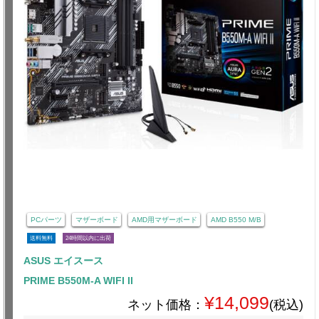
PCパーツ
マザーボード
AMD用マザーボード
AMD B550 M/B
送料無料
24時間以内に出荷
ASUS エイスース
PRIME B550M-A WIFI II
¥14,099
ネット価格：
(税込)