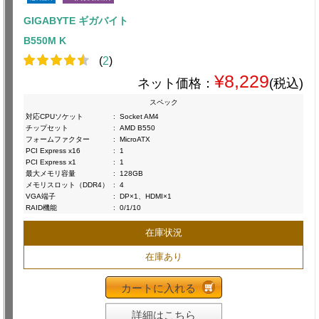
GIGABYTE ギガバイト
B550M K
(
2
)
¥8,229
ネット価格：
(税込)
スペック
対応CPUソケット
:
Socket AM4
チップセット
:
AMD B550
フォームファクター
:
MicroATX
PCI Express x16
:
1
PCI Express x1
:
1
最大メモリ容量
:
128GB
メモリスロット（DDR4）
:
4
VGA端子
:
DP×1、HDMI×1
RAID機能
:
0/1/10
在庫状況
在庫あり
カートに入れる
詳細はこちら