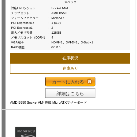
スペック
対応CPUソケット
:
Socket AM4
チップセット
:
AMD B550
フォームファクター
:
MicroATX
PCI Express x16
:
1 (4.0)
PCI Express x1
:
2
最大メモリ容量
:
128GB
メモリスロット（DDR4）
:
4
VGA端子
:
HDMI×1、DVI-D×1、D-Sub×1
RAID機能
:
0/1/10
在庫状況
在庫あり
カートに入れる
詳細はこちら
AMD B550 Socket AM4搭載 MicroATXマザーボード