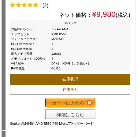
(
2
)
¥9,980
ネット価格：
(税込)
スペック
対応CPUソケット
:
Socket AM4
チップセット
:
AMD B550
フォームファクター
:
MicroATX
PCI Express x16
:
1
PCI Express x1
:
2
最大メモリ容量
:
128GB
メモリスロット（DDR4）
:
4
VGA端子
:
DP×1、HDMI×1、D-Sub×1
RAID機能
:
0/1/10
在庫状況
在庫あり
カートに入れる
詳細はこちら
Socket AM4対応 AMD B550搭載 MicroATXマザーボード