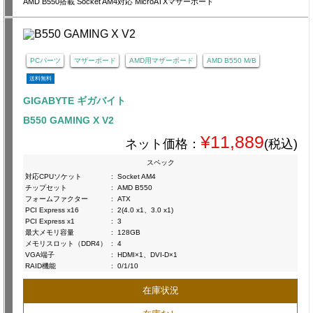
AMD B550搭載 Socket AM4対応 MicroATXマザーボード
PCパーツ
マザーボード
AMD用マザーボード
AMD B550 M/B
送料無料
GIGABYTE ギガバイト
B550 GAMING X V2
¥11,889
ネット価格：
(税込)
スペック
対応CPUソケット
:
Socket AM4
チップセット
:
AMD B550
フォームファクター
:
ATX
PCI Express x16
:
2(4.0 x1、3.0 x1)
PCI Express x1
:
3
最大メモリ容量
:
128GB
メモリスロット（DDR4）
:
4
VGA端子
:
HDMI×1、DVI-D×1
RAID機能
:
0/1/10
在庫状況