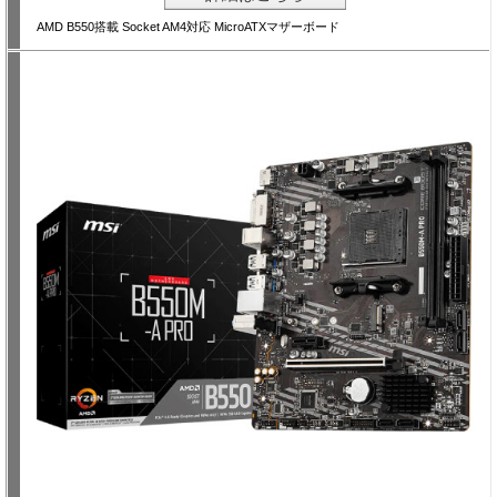
AMD B550搭載 Socket AM4対応 MicroATXマザーボード