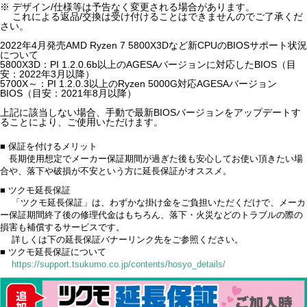
※ デザイン/仕様等は予告なく変更される場合があります。
これによる返品/交換は受け付けることはできませんのでご了承くだ
さい。
2022年4月発売AMD Ryzen 7 5800X3Dなど新CPUのBIOSサポート状況
について
5800X3D：PI 1.2.0.6b以上のAGESAバージョンに対応したBIOS（目
安：2022年3月以降）
5700X～：PI 1.2.0.3以上のRyzen 5000G対応AGESAバージョン
BIOS（目安：2021年8月以降）
上記に該当しない場合、手動で最新BIOSバージョンをアップデートす
ることにより、ご使用いただけます。
■ 保証を付けるメリット
長期使用想定でメーカー保証期間が過ぎた後も安心してお使い頂きたい場
合や、落下や破損が不安という方に延長保証がオススメ。
■ ツクモ延長保証
「ツクモ延長保証」は、わずかな掛け金をご負担いただくだけで、メーカ
ー保証期間終了後の修理代金はもちろん、落下・火災などのトラブルの際の
損害も補償するサービスです。
詳しくは下の延長保証バナーリンク先をご参照ください。
■ ツクモ延長保証について
https://support.tsukumo.co.jp/contents/hosyo_details/