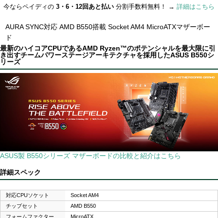
今ならペイディの
3・6・12回あと払い
分割手数料無料！ →
詳細はこちら
AURA SYNC対応 AMD B550搭載 Socket AM4 MicroATXマザーボー
ド
最新のハイコアCPUであるAMD Ryzen™のポテンシャルを最大限に引
き出すチームパワーステージアーキテクチャを採用したASUS B550シ
リーズ
ASUS製 B550シリーズ マザーボードの比較と紹介はこちら
詳細スペック
対応CPUソケット
Socket AM4
チップセット
AMD B550
フォームファクター
MicroATX