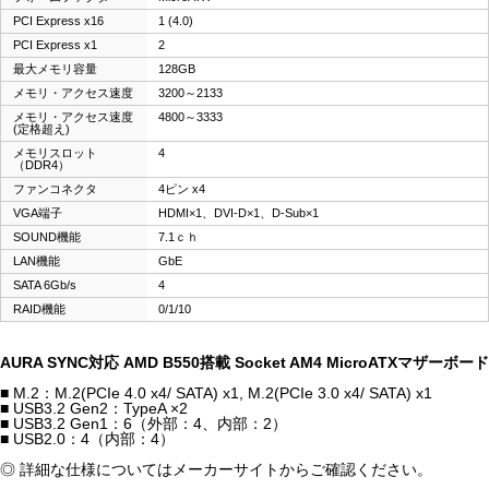
PCI Express x16
1 (4.0)
PCI Express x1
2
最大メモリ容量
128GB
メモリ・アクセス速度
3200～2133
メモリ・アクセス速度
4800～3333
(定格超え)
メモリスロット
4
（DDR4）
ファンコネクタ
4ピン x4
VGA端子
HDMI×1、DVI-D×1、D-Sub×1
SOUND機能
7.1ｃｈ
LAN機能
GbE
SATA 6Gb/s
4
RAID機能
0/1/10
AURA SYNC対応 AMD B550搭載 Socket AM4 MicroATXマザーボード
■ M.2：M.2(PCIe 4.0 x4/ SATA) x1, M.2(PCIe 3.0 x4/ SATA) x1
■ USB3.2 Gen2：TypeA ×2
■ USB3.2 Gen1：6（外部：4、内部：2）
■ USB2.0：4（内部：4）
◎ 詳細な仕様についてはメーカーサイトからご確認ください。