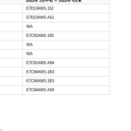
2022年 3月中旬 ～ 2022年 4月末
E7D13AMS.152
E7D13AMS.A51
N/A
E7C91AMS.193
N/A
N/A
E7C91AMS.A94
E7C94AMS.1B3
E7C94AMS.1B3
E7C94AMS.A93
メ。