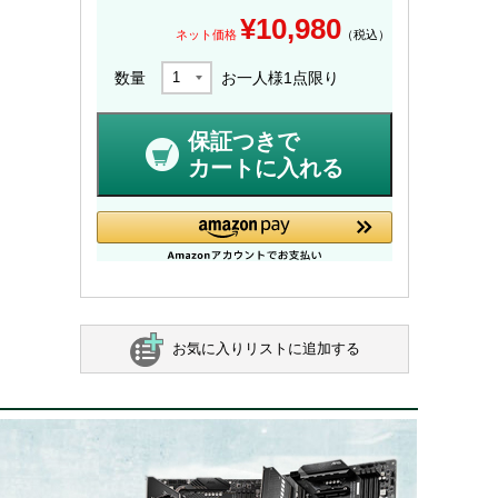
¥
10,980
ネット価格
（税込）
数量
お一人様
1
点限り
保証つきで
カートに入れる
お気に入りリストに追加する