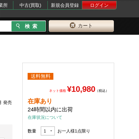
業所
中古(買取)
新規会員登録
ログイン
カート
送料無料
¥10,980
ネット価格
（税込）
在庫あり
月 発売
24時間以内に出荷
在庫状況について
数量
お一人様
1
点限り