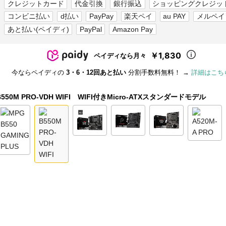
クレジットカード
代金引換
銀行振込
ショッピングクレジッ
コンビニ払い
d払い
PayPay
楽天ペイ
au PAY
メルペイ
あと払い(ペイディ)
PayPal
Amazon Pay
￥1,830
ペイディなら月々
今ならペイディの
3・6・12回あと払い
分割手数料無料！ →
詳細はこち
B550M PRO-VDH WIFI WIFI付きMicro-ATXスタンダードモデル