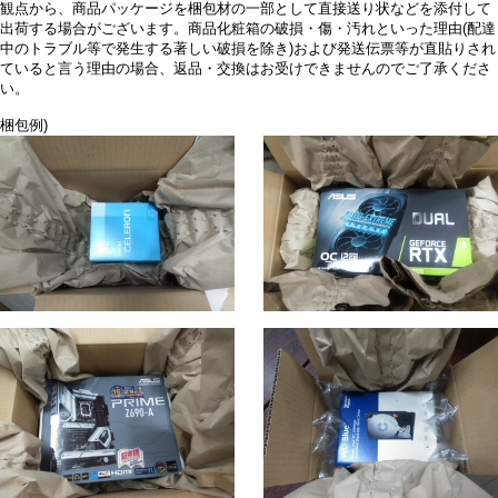
観点から、商品パッケージを梱包材の一部として直接送り状などを添付して
出荷する場合がございます。商品化粧箱の破損・傷・汚れといった理由(配達
中のトラブル等で発生する著しい破損を除き)および発送伝票等が直貼りされ
ていると言う理由の場合、返品・交換はお受けできませんのでご了承くださ
い。
梱包例)