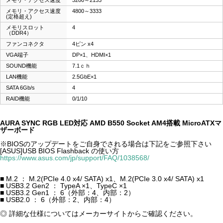
メモリ・アクセス速度
3200～2133
メモリ・アクセス速度
4800～3333
(定格超え)
メモリスロット
4
（DDR4）
ファンコネクタ
4ピン x4
VGA端子
DP×1、HDMI×1
SOUND機能
7.1ｃｈ
LAN機能
2.5GbE×1
SATA 6Gb/s
4
RAID機能
0/1/10
AURA SYNC RGB LED対応 AMD B550 Socket AM4搭載 MicroATXマ
ザーボード
※BIOSのアップデートをご自身でされる場合は下記をご参照下さい
[ASUS]USB BIOS Flashback の使い方
https://www.asus.com/jp/support/FAQ/1038568/
■ M.2 ： M.2(PCIe 4.0 x4/ SATA) x1、M.2(PCIe 3.0 x4/ SATA) x1
■ USB3.2 Gen2 ： TypeA ×1、TypeC ×1
■ USB3.2 Gen1 ： 6（外部：4、内部：2）
■ USB2.0 ： 6（外部：2、内部：4）
◎ 詳細な仕様についてはメーカーサイトからご確認ください。