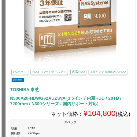
PCパーツ
HDD（ハードディスク）
内蔵HDD
3.5インチ SerialATA HDD
送料無料
TOSHIBA 東芝
N300A20-HDWG62AUZSVA [3.5インチ内蔵HDD / 20TB /
7200rpm / N300シリーズ / 国内サポート対応]
¥104,800
ネット価格：
(税込)
スペック
容量
:
20TB
回転数
:
7200rpm