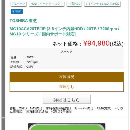
PCパーツ
HDD（ハードディスク）
内蔵HDD
3.5インチ SerialATA HDD
送料無料
TOSHIBA 東芝
MG10ACA20TE/JP [3.5インチ内蔵HDD / 20TB / 7200rpm /
MG10 シリーズ / 国内サポート対応]
¥94,980
ネット価格：
(税込)
スペック
容量
:
20TB
回転数
:
7200rpm
記録方式
:
CMR
在庫状況
在庫なし
詳細はこちら
容量：20TB NAS向け 常時稼動用途向け サーバー向け CMR方式 ヘリウ
ム充填式 国内正規流通品 代理店5年保証