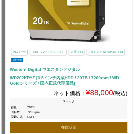
PCパーツ
HDD（ハードディスク）
内蔵HDD
3.5インチ SerialATA HDD
送料無料
Western Digital ウエスタンデジタル
WD202KRYZ [3.5インチ内蔵HDD / 20TB / 7200rpm / WD
Goldシリーズ / 国内正規代理店品]
¥88,000
ネット価格：
(税込)
スペック
容量
:
20TB
回転数
:
7200rpm
記録方式
:
CMR
在庫状況