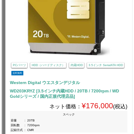
PCパーツ
HDD（ハードディスク）
内蔵HDD
3.5インチ SerialATA HDD
送料無料
Western Digital ウエスタンデジタル
WD203KRYZ [3.5インチ内蔵HDD / 20TB / 7200rpm / WD
Goldシリーズ / 国内正規代理店品]
¥176,000
ネット価格：
(税込)
スペック
容量
:
20TB
回転数
:
7200rpm
記録方式
:
CMR