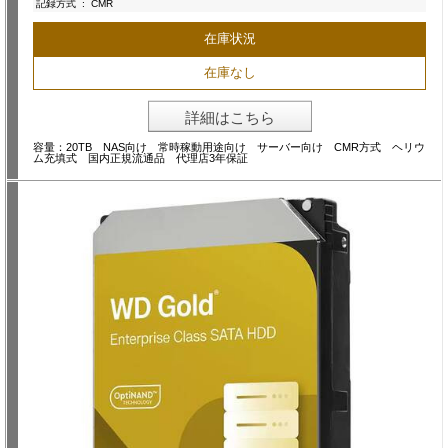
記録方式
:
CMR
在庫状況
在庫なし
詳細はこちら
容量：20TB NAS向け 常時稼動用途向け サーバー向け CMR方式 ヘリウ
ム充填式 国内正規流通品 代理店3年保証