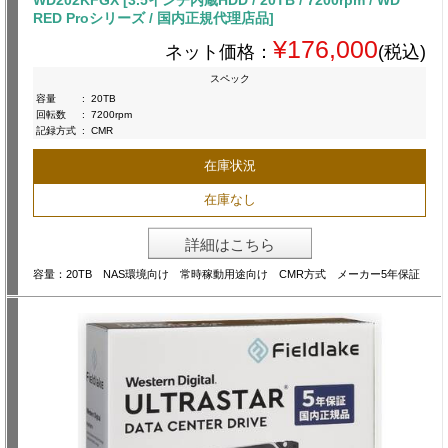
WD202KFGX [3.5インチ内蔵HDD / 20TB / 7200rpm / WD
RED Proシリーズ / 国内正規代理店品]
¥176,000
ネット価格：
(税込)
スペック
容量
:
20TB
回転数
:
7200rpm
記録方式
:
CMR
在庫状況
在庫なし
詳細はこちら
容量：20TB NAS環境向け 常時稼動用途向け CMR方式 メーカー5年保証