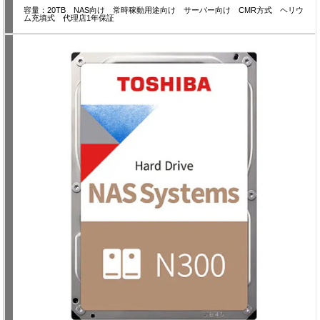
容量：20TB NAS向け 常時稼動用途向け サーバー向け CMR方式 ヘリウ
ム充填式 代理店1年保証