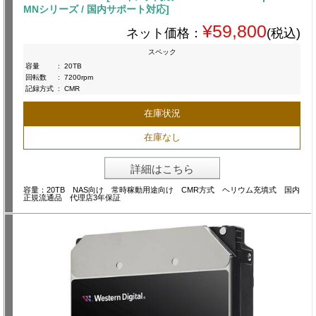
MNシリーズ / 国内サポート対応]
¥59,800
ネット価格：
(税込)
スペック
容量
:
20TB
回転数
:
7200rpm
記録方式
:
CMR
在庫状況
在庫なし
詳細はこちら
容量：20TB NAS向け 常時稼動用途向け CMR方式 ヘリウム充填式 国内
正規流通品 代理店3年保証