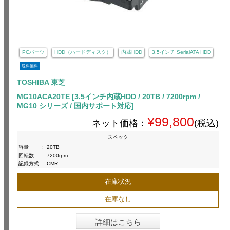
PCパーツ
HDD（ハードディスク）
内蔵HDD
3.5インチ SerialATA HDD
送料無料
TOSHIBA 東芝
MG10ACA20TE [3.5インチ内蔵HDD / 20TB / 7200rpm /
MG10 シリーズ / 国内サポート対応]
¥99,800
ネット価格：
(税込)
スペック
容量
:
20TB
回転数
:
7200rpm
記録方式
:
CMR
在庫状況
在庫なし
詳細はこちら