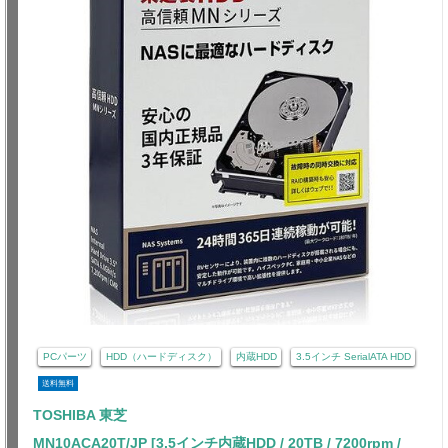
PCパーツ
HDD（ハードディスク）
内蔵HDD
3.5インチ SerialATA HDD
送料無料
TOSHIBA 東芝
MN10ACA20T/JP [3.5インチ内蔵HDD / 20TB / 7200rpm /