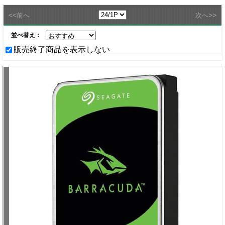
<<
>>
前へ
次へ
並べ替え：
販売終了商品を表示しない