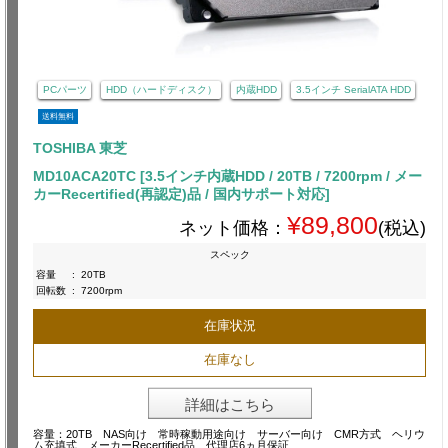
PCパーツ
HDD（ハードディスク）
内蔵HDD
3.5インチ SerialATA HDD
送料無料
TOSHIBA 東芝
MD10ACA20TC [3.5インチ内蔵HDD / 20TB / 7200rpm / メー
カーRecertified(再認定)品 / 国内サポート対応]
¥89,800
ネット価格：
(税込)
スペック
容量
:
20TB
回転数
:
7200rpm
在庫状況
在庫なし
詳細はこちら
容量：20TB NAS向け 常時稼動用途向け サーバー向け CMR方式 ヘリウ
ム充填式 メーカーRecertified品 代理店6ヵ月保証