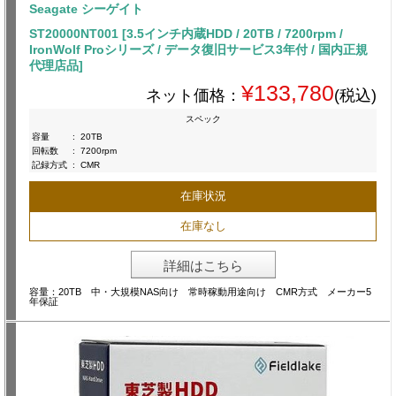
Seagate シーゲイト
ST20000NT001 [3.5インチ内蔵HDD / 20TB / 7200rpm /
IronWolf Proシリーズ / データ復旧サービス3年付 / 国内正規
代理店品]
¥133,780
ネット価格：
(税込)
スペック
容量
:
20TB
回転数
:
7200rpm
記録方式
:
CMR
在庫状況
在庫なし
詳細はこちら
容量：20TB 中・大規模NAS向け 常時稼動用途向け CMR方式 メーカー5
年保証