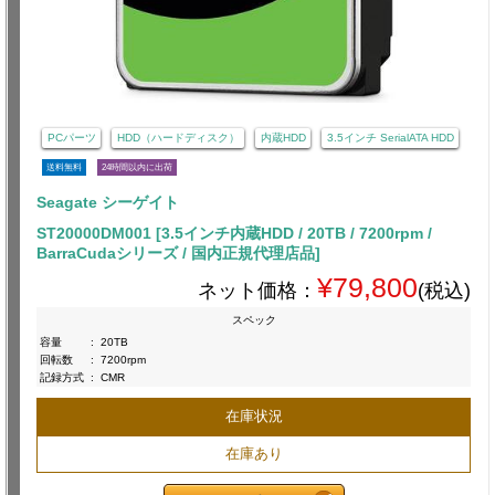
PCパーツ
HDD（ハードディスク）
内蔵HDD
3.5インチ SerialATA HDD
送料無料
24時間以内に出荷
Seagate シーゲイト
ST20000DM001 [3.5インチ内蔵HDD / 20TB / 7200rpm /
BarraCudaシリーズ / 国内正規代理店品]
¥79,800
ネット価格：
(税込)
スペック
容量
:
20TB
回転数
:
7200rpm
記録方式
:
CMR
在庫状況
在庫あり