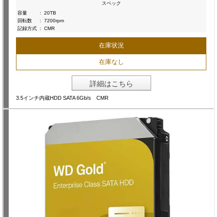
スペック
容量
:
20TB
回転数
:
7200rpm
記録方式
:
CMR
在庫状況
在庫なし
詳細はこちら
3.5インチ内蔵HDD SATA 6Gb/s CMR