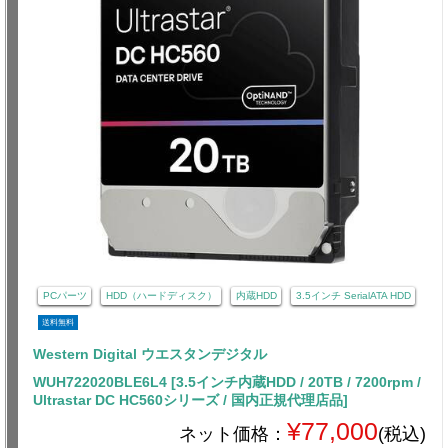
PCパーツ
HDD（ハードディスク）
内蔵HDD
3.5インチ SerialATA HDD
送料無料
Western Digital ウエスタンデジタル
WUH722020BLE6L4 [3.5インチ内蔵HDD / 20TB / 7200rpm /
Ultrastar DC HC560シリーズ / 国内正規代理店品]
¥77,000
ネット価格：
(税込)