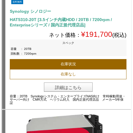
送料無料
Synology シノロジー
HAT5310-20T [3.5インチ内蔵HDD / 20TB / 7200rpm /
Enterpriseシリーズ / 国内正規代理店品]
¥191,700
ネット価格：
(税込)
スペック
容量
:
20TB
回転数
:
7200rpm
在庫状況
在庫なし
詳細はこちら
容量：20TB Synologyシステム・エンタープライズNAS向け 常時稼動用途・
サーバー向け CMR方式 ヘリウム封入 国内正規代理店品 メーカー5年保
証