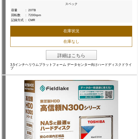
スペック
容量
:
20TB
回転数
:
7200rpm
記録方式
:
CMR
在庫状況
在庫なし
詳細はこちら
3.5インチヘリウムプラットフォーム データセンター向けハードディスクドライ
ブ