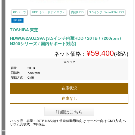
PCパーツ
HDD（ハードディスク）
内蔵HDD
3.5インチ SerialATA HDD
送料無料
TOSHIBA 東芝
HDWG62AUZSVA [3.5インチ内蔵HDD / 20TB / 7200rpm /
N300シリーズ / 国内サポート対応]
¥59,400
ネット価格：
(税込)
スペック
容量
:
20TB
回転数
:
7200rpm
記録方式
:
CMR
在庫状況
在庫なし
詳細はこちら
バルク品 容量：20TB NAS向け 常時稼動用途向け サーバー向け CMR方式 ヘ
リウム充填式 3年保証