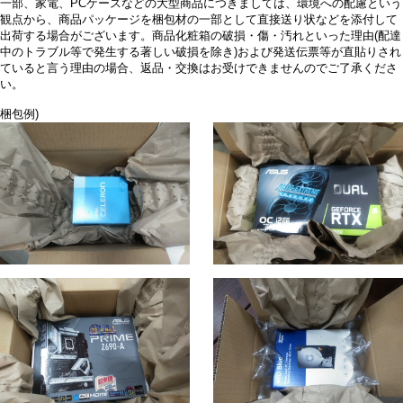
一部、家電、PCケースなどの大型商品につきましては、環境への配慮という
観点から、商品パッケージを梱包材の一部として直接送り状などを添付して
出荷する場合がございます。商品化粧箱の破損・傷・汚れといった理由(配達
中のトラブル等で発生する著しい破損を除き)および発送伝票等が直貼りされ
ていると言う理由の場合、返品・交換はお受けできませんのでご了承くださ
い。
梱包例)