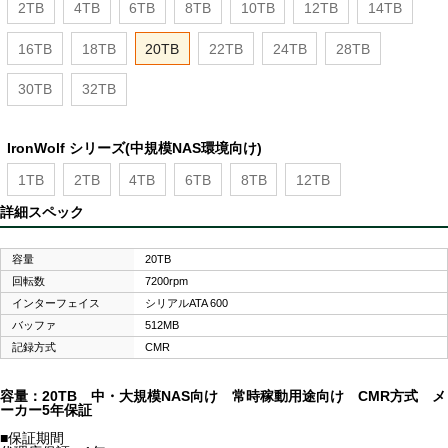
2TB
4TB
6TB
8TB
10TB
12TB
14TB
16TB
18TB
20TB
22TB
24TB
28TB
30TB
32TB
IronWolf シリーズ(中規模NAS環境向け)
1TB
2TB
4TB
6TB
8TB
12TB
詳細スペック
容量
20TB
回転数
7200rpm
インターフェイス
シリアルATA 600
バッファ
512MB
記録方式
CMR
容量：20TB 中・大規模NAS向け 常時稼動用途向け CMR方式 メ
ーカー5年保証
■保証期間