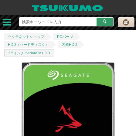
ツクモネットショップ
PCパーツ
HDD（ハードディスク）
内蔵HDD
3.5インチ SerialATA HDD