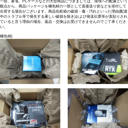
一部、家電、PCケースなどの大型商品につきましては、環境への配慮という
観点から、商品パッケージを梱包材の一部として直接送り状などを添付して
出荷する場合がございます。商品化粧箱の破損・傷・汚れといった理由(配達
中のトラブル等で発生する著しい破損を除き)および発送伝票等が直貼りされ
ていると言う理由の場合、返品・交換はお受けできませんのでご了承くださ
い。
梱包例)