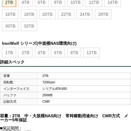
2TB
4TB
6TB
8TB
10TB
12TB
14TB
16TB
18TB
20TB
22TB
24TB
28TB
30TB
32TB
IronWolf シリーズ(中規模NAS環境向け)
1TB
2TB
4TB
6TB
8TB
12TB
詳細スペック
容量
2TB
回転数
7200rpm
インターフェイス
シリアルATA 600
バッファ
256MB
記録方式
CMR
容量：2TB 中・大規模NAS向け 常時稼動用途向け CMR方式 メ
ーカー5年保証
■保証期間：