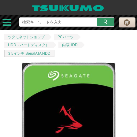
ツクモネットショップ
PCパーツ
HDD（ハードディスク）
内蔵HDD
3.5インチ SerialATA HDD