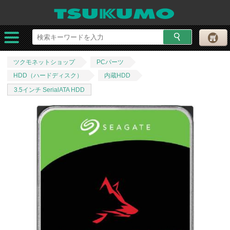
ツクモネットショップ
PCパーツ
HDD（ハードディスク）
内蔵HDD
3.5インチ SerialATA HDD