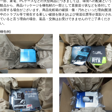
一部、家電、PCケースなどの大型商品につきましては、環境への配慮という
観点から、商品パッケージを梱包材の一部として直接送り状などを添付して
出荷する場合がございます。商品化粧箱の破損・傷・汚れといった理由(配達
中のトラブル等で発生する著しい破損を除き)および発送伝票等が直貼りされ
ていると言う理由の場合、返品・交換はお受けできませんのでご了承くださ
い。
梱包例)