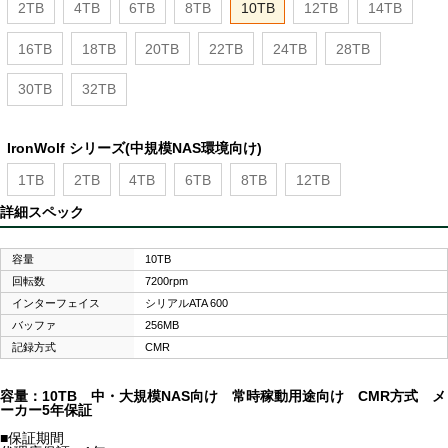
2TB
4TB
6TB
8TB
10TB
12TB
14TB
16TB
18TB
20TB
22TB
24TB
28TB
30TB
32TB
IronWolf シリーズ(中規模NAS環境向け)
1TB
2TB
4TB
6TB
8TB
12TB
詳細スペック
容量
10TB
回転数
7200rpm
インターフェイス
シリアルATA 600
バッファ
256MB
記録方式
CMR
容量：10TB 中・大規模NAS向け 常時稼動用途向け CMR方式 メ
ーカー5年保証
■保証期間