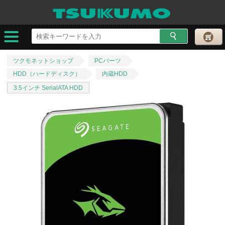
ツクモネットショップ
PCパーツ
HDD（ハードディスク）
内蔵HDD
3.5インチ SerialATA HDD