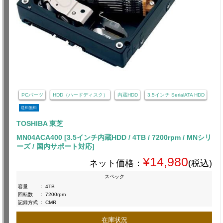
PCパーツ
HDD（ハードディスク）
内蔵HDD
3.5インチ SerialATA HDD
送料無料
TOSHIBA 東芝
MN04ACA400 [3.5インチ内蔵HDD / 4TB / 7200rpm / MNシリ
ーズ / 国内サポート対応]
¥14,980
ネット価格：
(税込)
スペック
容量
:
4TB
回転数
:
7200rpm
記録方式
:
CMR
在庫状況