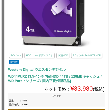
PCパーツ
HDD（ハードディスク）
内蔵HDD
3.5インチ SerialATA HDD
送料無料
Western Digital ウエスタンデジタル
WD44PURZ [3.5インチ内蔵HDD / 4TB / 128MBキャッシュ /
WD Purpleシリーズ / 国内正規代理店品]
¥33,980
ネット価格：
(税込)
スペック
容量
:
4TB
記録方式
:
CMR