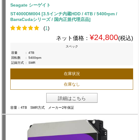
Seagate シーゲイト
ST4000DM004 [3.5インチ内蔵HDD / 4TB / 5400rpm /
BarraCudaシリーズ / 国内正規代理店品]
(
1
)
¥24,800
ネット価格：
(税込)
スペック
容量
:
4TB
回転数
:
5400rpm
記録方式
:
SMR
在庫状況
在庫なし
詳細はこちら
容量：4TB SMR方式 メーカー2年保証