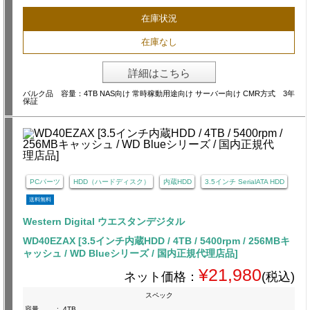
在庫状況
在庫なし
詳細はこちら
バルク品 容量：4TB NAS向け 常時稼動用途向け サーバー向け CMR方式 3年
保証
PCパーツ
HDD（ハードディスク）
内蔵HDD
3.5インチ SerialATA HDD
送料無料
Western Digital ウエスタンデジタル
WD40EZAX [3.5インチ内蔵HDD / 4TB / 5400rpm / 256MBキ
ャッシュ / WD Blueシリーズ / 国内正規代理店品]
¥21,980
ネット価格：
(税込)
スペック
容量
:
4TB