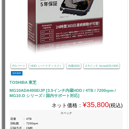
PCパーツ
HDD（ハードディスク）
内蔵HDD
3.5インチ SerialATA HDD
送料無料
TOSHIBA 東芝
MG10ADA400E/JP [3.5インチ内蔵HDD / 4TB / 7200rpm /
MG10-D シリーズ / 国内サポート対応]
¥35,800
ネット価格：
(税込)
スペック
容量
:
4TB
回転数
:
7200rpm
記録方式
:
CMR