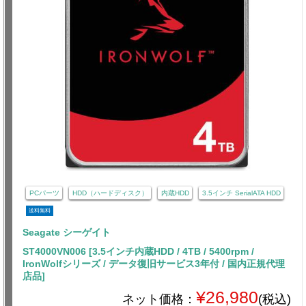
PCパーツ
HDD（ハードディスク）
内蔵HDD
3.5インチ SerialATA HDD
送料無料
Seagate シーゲイト
ST4000VN006 [3.5インチ内蔵HDD / 4TB / 5400rpm /
IronWolfシリーズ / データ復旧サービス3年付 / 国内正規代理
店品]
¥26,980
ネット価格：
(税込)