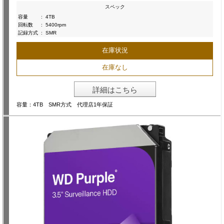
スペック
容量
:
4TB
回転数
:
5400rpm
記録方式
:
SMR
在庫状況
在庫なし
詳細はこちら
容量：4TB SMR方式 代理店1年保証