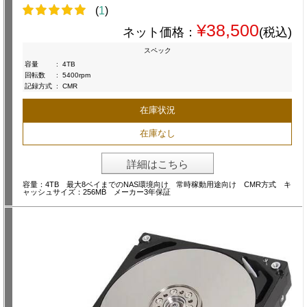
(
1
)
¥38,500
ネット価格：
(税込)
スペック
容量
:
4TB
回転数
:
5400rpm
記録方式
:
CMR
在庫状況
在庫なし
詳細はこちら
容量：4TB 最大8ベイまでのNAS環境向け 常時稼動用途向け CMR方式 キ
ャッシュサイズ：256MB メーカー3年保証