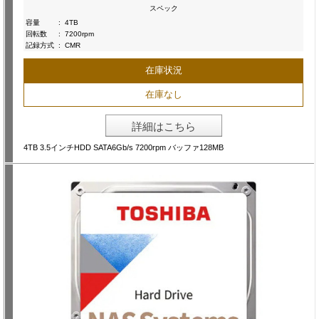
スペック
容量
:
4TB
回転数
:
7200rpm
記録方式
:
CMR
在庫状況
在庫なし
詳細はこちら
4TB 3.5インチHDD SATA6Gb/s 7200rpm バッファ128MB