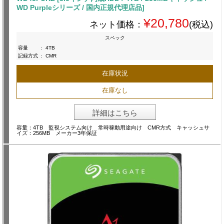
WD Purpleシリーズ / 国内正規代理店品]
¥20,780
ネット価格：
(税込)
スペック
容量
:
4TB
記録方式
:
CMR
在庫状況
在庫なし
詳細はこちら
容量：4TB 監視システム向け 常時稼動用途向け CMR方式 キャッシュサ
イズ：256MB メーカー3年保証