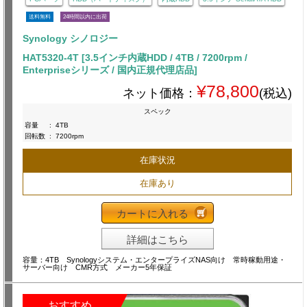
送料無料
24時間以内に出荷
Synology シノロジー
HAT5320-4T [3.5インチ内蔵HDD / 4TB / 7200rpm /
Enterpriseシリーズ / 国内正規代理店品]
¥78,800
ネット価格：
(税込)
スペック
容量
:
4TB
回転数
:
7200rpm
在庫状況
在庫あり
カートに入れる
詳細はこちら
容量：4TB Synologyシステム・エンタープライズNAS向け 常時稼動用途・
サーバー向け CMR方式 メーカー5年保証
おすすめ