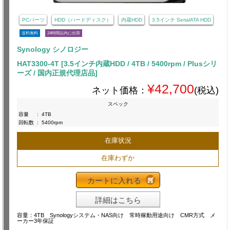
PCパーツ
HDD（ハードディスク）
内蔵HDD
3.5インチ SerialATA HDD
送料無料
24時間以内に出荷
Synology シノロジー
HAT3300-4T [3.5インチ内蔵HDD / 4TB / 5400rpm / Plusシリ
ーズ / 国内正規代理店品]
¥42,700
ネット価格：
(税込)
スペック
容量
:
4TB
回転数
:
5400rpm
在庫状況
在庫わずか
カートに入れる
詳細はこちら
容量：4TB Synologyシステム・NAS向け 常時稼動用途向け CMR方式 メ
ーカー3年保証