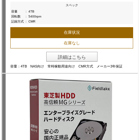
スペック
容量
:
4TB
回転数
:
5400rpm
記録方式
:
CMR
在庫状況
在庫なし
詳細はこちら
容量：4TB NAS向け 常時稼動用途向け CMR方式 メーカー3年保証