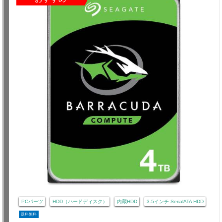
PCパーツ
HDD（ハードディスク）
内蔵HDD
3.5インチ SerialATA HDD
送料無料