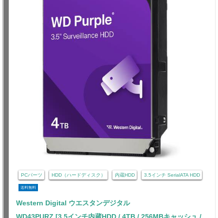
PCパーツ
HDD（ハードディスク）
内蔵HDD
3.5インチ SerialATA HDD
送料無料
Western Digital ウエスタンデジタル
WD43PURZ [3.5インチ内蔵HDD / 4TB / 256MBキャッシュ /