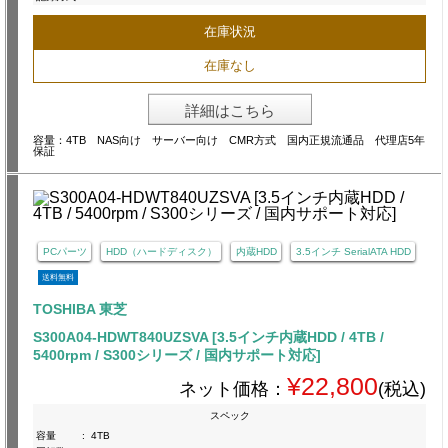
在庫状況
在庫なし
詳細はこちら
容量：4TB NAS向け サーバー向け CMR方式 国内正規流通品 代理店5年
保証
PCパーツ
HDD（ハードディスク）
内蔵HDD
3.5インチ SerialATA HDD
送料無料
TOSHIBA 東芝
S300A04-HDWT840UZSVA [3.5インチ内蔵HDD / 4TB /
5400rpm / S300シリーズ / 国内サポート対応]
¥22,800
ネット価格：
(税込)
スペック
容量
:
4TB