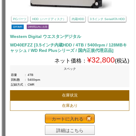
PCパーツ
HDD（ハードディスク）
内蔵HDD
3.5インチ SerialATA HDD
送料無料
24時間以内に出荷
Western Digital ウエスタンデジタル
WD40EFZZ [3.5インチ内蔵HDD / 4TB / 5400rpm / 128MBキ
ャッシュ / WD Red Plusシリーズ / 国内正規代理店品]
¥32,800
ネット価格：
(税込)
スペック
容量
:
4TB
回転数
:
5400rpm
記録方式
:
CMR
在庫状況
在庫あり
カートに入れる
詳細はこちら