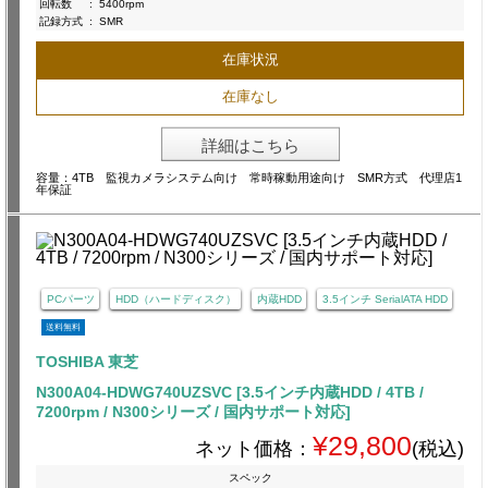
回転数
:
5400rpm
記録方式
:
SMR
在庫状況
在庫なし
詳細はこちら
容量：4TB 監視カメラシステム向け 常時稼動用途向け SMR方式 代理店1
年保証
PCパーツ
HDD（ハードディスク）
内蔵HDD
3.5インチ SerialATA HDD
送料無料
TOSHIBA 東芝
N300A04-HDWG740UZSVC [3.5インチ内蔵HDD / 4TB /
7200rpm / N300シリーズ / 国内サポート対応]
¥29,800
ネット価格：
(税込)
スペック