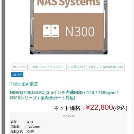
PCパーツ
HDD（ハードディスク）
内蔵HDD
3.5インチ SerialATA HDD
送料無料
TOSHIBA 東芝
HDWG740UZSVC [3.5インチ内蔵HDD / 4TB / 7200rpm /
N300シリーズ / 国内サポート対応]
¥22,800
ネット価格：
(税込)
スペック
容量
:
4TB
回転数
:
7200rpm
記録方式
:
CMR