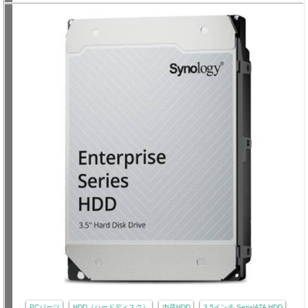
PCパーツ
HDD（ハードディスク）
内蔵HDD
3.5インチ SerialATA HDD