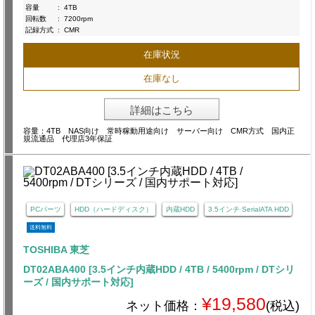
容量
:
4TB
回転数
:
7200rpm
記録方式
:
CMR
在庫状況
在庫なし
詳細はこちら
容量：4TB NAS向け 常時稼動用途向け サーバー向け CMR方式 国内正
規流通品 代理店3年保証
PCパーツ
HDD（ハードディスク）
内蔵HDD
3.5インチ SerialATA HDD
送料無料
TOSHIBA 東芝
DT02ABA400 [3.5インチ内蔵HDD / 4TB / 5400rpm / DTシリ
ーズ / 国内サポート対応]
¥19,580
ネット価格：
(税込)