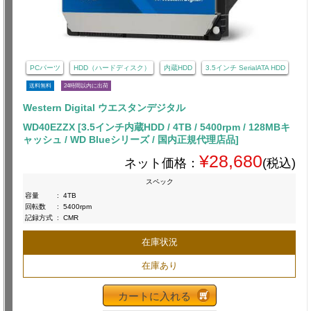
PCパーツ
HDD（ハードディスク）
内蔵HDD
3.5インチ SerialATA HDD
送料無料
24時間以内に出荷
Western Digital ウエスタンデジタル
WD40EZZX [3.5インチ内蔵HDD / 4TB / 5400rpm / 128MBキ
ャッシュ / WD Blueシリーズ / 国内正規代理店品]
¥28,680
ネット価格：
(税込)
スペック
容量
:
4TB
回転数
:
5400rpm
記録方式
:
CMR
在庫状況
在庫あり
カートに入れる