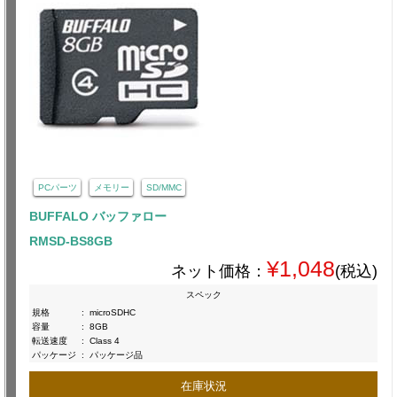
PCパーツ
メモリー
SD/MMC
BUFFALO バッファロー
RMSD-BS8GB
¥1,048
ネット価格：
(税込)
スペック
規格
:
microSDHC
容量
:
8GB
転送速度
:
Class 4
パッケージ
:
パッケージ品
在庫状況