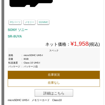
PCパーツ
メモリー
SD/MMC
SONY ソニー
SR-8UYA
¥1,958
ネット価格：
(税込)
スペック
規格
:
microSDHC UHS-I
容量
:
8GB
転送速度
:
Class 10 UHS-I
パッケージ
:
パッケージ品
在庫状況
在庫なし
詳細はこちら
microSDHC UHS-I メモリーカード Class10