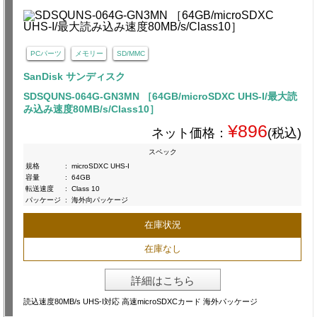
PCパーツ
メモリー
SD/MMC
SanDisk サンディスク
SDSQUNS-064G-GN3MN ［64GB/microSDXC UHS-I/最大読
み込み速度80MB/s/Class10］
¥896
ネット価格：
(税込)
スペック
規格
:
microSDXC UHS-I
容量
:
64GB
転送速度
:
Class 10
パッケージ
:
海外向パッケージ
在庫状況
在庫なし
詳細はこちら
読込速度80MB/s UHS-I対応 高速microSDXCカード 海外パッケージ