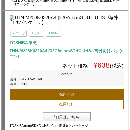
EXCERIA M303 読込98MB/s 書込65MB/s UHS-I A1 V30 U3対応 microSDXCカー
ド 海外パッケージ
PCパーツ
メモリー
SD/MMC
TOSHIBA 東芝
THN-M203K0320A4 [32G/microSDHC UHS-I/海外向けパッケ
ージ]
¥638
ネット価格：
(税込)
スペック
規格
:
microSDHC UHS-I
容量
:
32GB
在庫状況
在庫なし
詳細はこちら
TOSHIBA microSDHC UHS-I Card 海外向けパッケージ