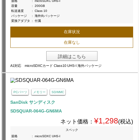
規格
:
microSDXC UHS-I
容量
:
200GB
転送速度
:
Class 10
パッケージ
:
海外向パッケージ
変換アダプタ
:
付属
在庫状況
在庫なし
詳細はこちら
A1対応 microSDXCカード Class10 UHS-I 海外パッケージ
PCパーツ
メモリー
SD/MMC
SanDisk サンディスク
SDSQUAR-064G-GN6MA
¥1,298
ネット価格：
(税込)
スペック
規格
:
microSDXC UHS-I