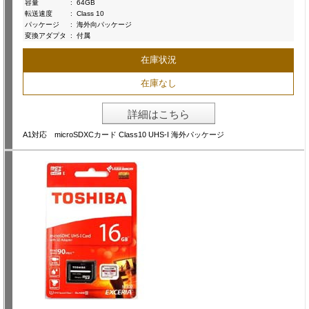
容量
:
64GB
転送速度
:
Class 10
パッケージ
:
海外向パッケージ
変換アダプタ
:
付属
在庫状況
在庫なし
詳細はこちら
A1対応 microSDXCカード Class10 UHS-I 海外パッケージ