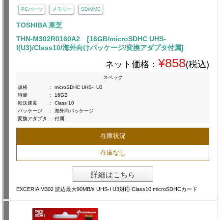
PCパーツ
メモリー
SD/MMC
TOSHIBA 東芝
THN-M302R0160A2 [16GB/microSDHC UHS-
I(U3)/Class10/海外向けパッケージ/変換アダプタ付属]
¥858
ネット価格：
(税込)
スペック
規格
:
microSDHC UHS-I U3
容量
:
16GB
転送速度
:
Class 10
パッケージ
:
海外向パッケージ
変換アダプタ
:
付属
在庫状況
在庫なし
詳細はこちら
EXCERIA M302 読込最大90MB/s UHS-I U3対応 Class10 microSDHCカード