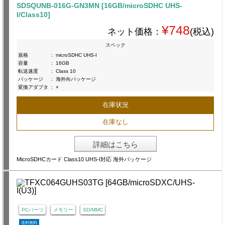
SDSQUNB-016G-GN3MN [16GB/microSDHC UHS-
I/Class10]
¥748
ネット価格：
(税込)
スペック
規格
:
microSDHC UHS-I
容量
:
16GB
転送速度
:
Class 10
パッケージ
:
海外向パッケージ
変換アダプタ
:
×
在庫状況
在庫なし
詳細はこちら
MicroSDHCカード Class10 UHS-I対応 海外パッケージ
PCパーツ
メモリー
SD/MMC
送料無料