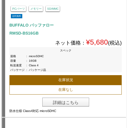
PCパーツ
メモリー
SD/MMC
送料無料
BUFFALO バッファロー
RMSD-BS16GB
¥5,680
ネット価格：
(税込)
スペック
規格
:
microSDHC
容量
:
16GB
転送速度
:
Class 4
パッケージ
:
パッケージ品
在庫状況
在庫なし
詳細はこちら
防水仕様 Class4対応 microSDHC