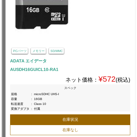
PCパーツ
メモリー
SD/MMC
ADATA エイデータ
AUSDH16GUICL10-RA1
¥572
ネット価格：
(税込)
スペック
規格
:
microSDHC UHS-I
容量
:
16GB
転送速度
:
Class 10
変換アダプタ
:
付属
在庫状況
在庫なし