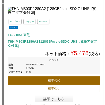
PCパーツ
メモリー
SD/MMC
送料無料
TOSHIBA 東芝
THN-M303R1280A2 [128GB/microSDXC UHS-I/変換アダプ
タ付属]
¥5,478
ネット価格：
(税込)
スペック
規格
:
microSDXC UHS-I
容量
:
128GB
変換アダプタ
:
付属
在庫状況
在庫なし
詳細はこちら