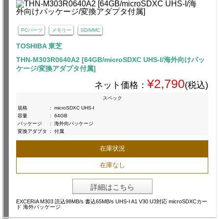
PCパーツ
メモリー
SD/MMC
TOSHIBA 東芝
THN-M303R0640A2 [64GB/microSDXC UHS-I/海外向けパッ
ケージ/変換アダプタ付属]
¥2,790
ネット価格：
(税込)
スペック
規格
:
microSDXC UHS-I
容量
:
64GB
パッケージ
:
海外向パッケージ
変換アダプタ
:
付属
在庫状況
在庫なし
詳細はこちら
EXCERIA M303 読込98MB/s 書込65MB/s UHS-I A1 V30 U3対応 microSDXCカー
ド 海外パッケージ