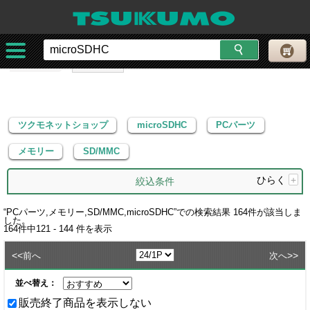
ツクモネットショップ
microSDHC
PCパーツ
メモリー
SD/MMC
ツクモネットショップ
microSDHC
PCパーツ
メモリー
SD/MMC
ひらく
+
絞込条件
“
PCパーツ,メモリー,SD/MMC,microSDHC
”での検索結果
164
件が該当しま
した。
164
件中
121 - 144
件を表示
<<
>>
前へ
次へ
並べ替え：
販売終了商品を表示しない