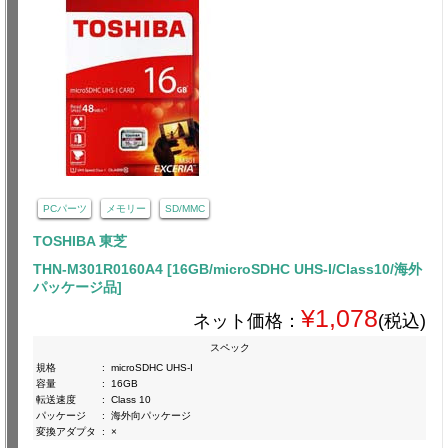
PCパーツ
メモリー
SD/MMC
TOSHIBA 東芝
THN-M301R0160A4 [16GB/microSDHC UHS-I/Class10/海外
パッケージ品]
¥1,078
ネット価格：
(税込)
スペック
規格
:
microSDHC UHS-I
容量
:
16GB
転送速度
:
Class 10
パッケージ
:
海外向パッケージ
変換アダプタ
:
×