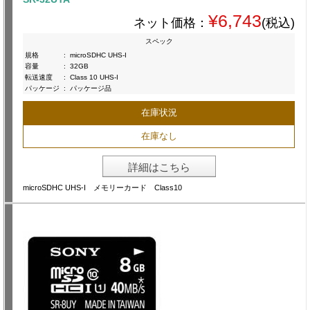
¥6,743
ネット価格：
(税込)
スペック
規格
:
microSDHC UHS-I
容量
:
32GB
転送速度
:
Class 10 UHS-I
パッケージ
:
パッケージ品
在庫状況
在庫なし
詳細はこちら
microSDHC UHS-I メモリーカード Class10