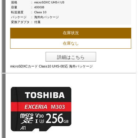
規格
:
microSDXC UHS-I U3
容量
:
400GB
転送速度
:
Class 10
パッケージ
:
海外向パッケージ
変換アダプタ
:
付属
在庫状況
在庫なし
詳細はこちら
microSDXCカード Class10 UHS-I対応 海外パッケージ