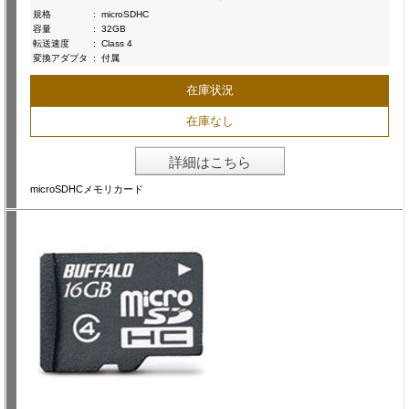
規格
:
microSDHC
容量
:
32GB
転送速度
:
Class 4
変換アダプタ
:
付属
在庫状況
在庫なし
詳細はこちら
microSDHCメモリカード