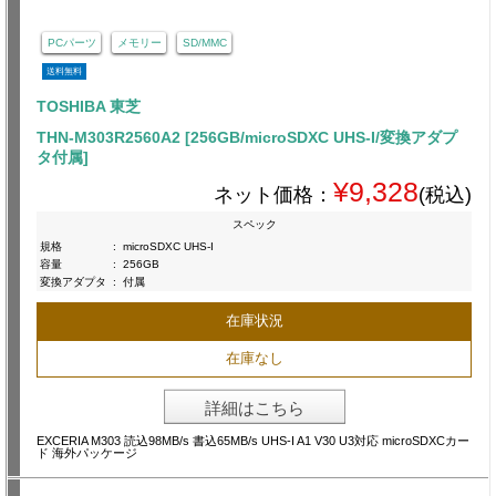
PCパーツ
メモリー
SD/MMC
送料無料
TOSHIBA 東芝
THN-M303R2560A2 [256GB/microSDXC UHS-I/変換アダプ
タ付属]
¥9,328
ネット価格：
(税込)
スペック
規格
:
microSDXC UHS-I
容量
:
256GB
変換アダプタ
:
付属
在庫状況
在庫なし
詳細はこちら
EXCERIA M303 読込98MB/s 書込65MB/s UHS-I A1 V30 U3対応 microSDXCカー
ド 海外パッケージ