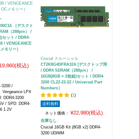
ア
200C16 ［デスクト
RAM（288pin） /
組)セット / DDR4-
-38 / VENGEANCE
Cメモリー］
Crucial クルーシャル
CT2K8G4DFRA32A [デスクトップ用
19,860(税込)
/ DDR4 SDRAM（288pin） /
16GB(8GB × 2枚組)セット / DDR4-
3200 CL22-22-22 / Universal Part
-3200 /
Numbers］
Vengeance LPX
(
1
)
 DDR4-3200
35V / SPD: DDR4-
送料無料
36 1.2V
¥22,980(税込)
ネット価格：
在庫なし
Crucial 16GB Kit (8GB x2) DDR4-
3200 UDIMM