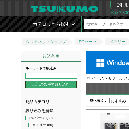
ご利用
税込3,3
カテゴリから探す
ツクモネットショップ
PCパーツ
メモリー
絞込条件
キーワードで絞込み
“
PCパーツ,メモリー,デ
並べ替え：
商品カテゴリ
絞り込みを解除
PCパーツ
(80)
メモリー
(80)