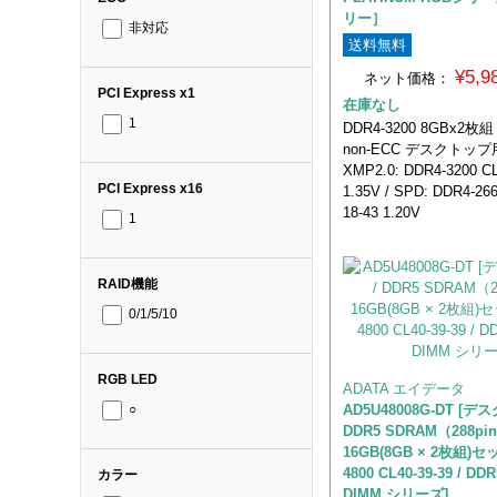
リー］
非対応
送料無料
¥5,
ネット価格：
PCI Express x1
在庫なし
1
DDR4-3200 8GBx2枚組 
non-ECC デスクトッ
XMP2.0: DDR4-3200 CL
PCI Express x16
1.35V / SPD: DDR4-266
18-43 1.20V
1
RAID機能
0/1/5/10
RGB LED
ADATA エイデータ
AD5U48008G-DT [デ
○
DDR5 SDRAM（288pin
16GB(8GB × 2枚組)セッ
4800 CL40-39-39 / DDR
カラー
DIMM シリーズ]