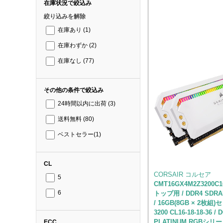
在庫状況で絞込み
絞り込みを解除
在庫あり
(1)
在庫わずか
(2)
在庫なし
(77)
その他の条件で絞込み
24時間以内に出荷
(3)
送料無料
(80)
ベストセラー
(1)
CL
CORSAIR コルセア
5
CMT16GX4M2Z3200
トップ用 / DDR4 SDRA
6
/ 16GB(8GB × 2枚組)セ
3200 CL16-18-18-36 /
PLATINUM RGBシリ
ECC