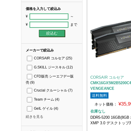
価格を入力して絞込み
¥
～
¥
まで
メーカーで絞込み
CORSAIR コルセア
(25)
G.SKILL ジースキル
(12)
CFD販売 シーエフデー販
CORSAIR コルセア
売
(9)
CMK16GX5M2B5200C4
VENGEANCE
Crucial クルーシャル
(7)
送料無料
Team チーム
(4)
¥35,
ネット価格：
GeIL ゲイル
(4)
在庫なし
続きを見る
DDR5-5200 16GB(8GB
XMP 3.0 デスクトッ