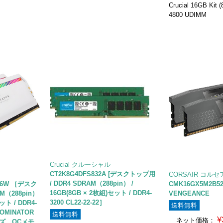
Crucial 16GB Kit 
4800 UDIMM
Crucial クルーシャル
CT2K8G4DFS832A [デスクトップ用
CORSAIR コルセ
/ DDR4 SDRAM（288pin） /
C16W ［デスク
CMK16GX5M2B52
16GB(8GB × 2枚組)セット / DDR4-
M（288pin）
VENGEANCE
3200 CL22-22-22］
ット / DDR4-
送料無料
 DOMINATOR
送料無料
¥
ネット価格：
ーズ OCメモ