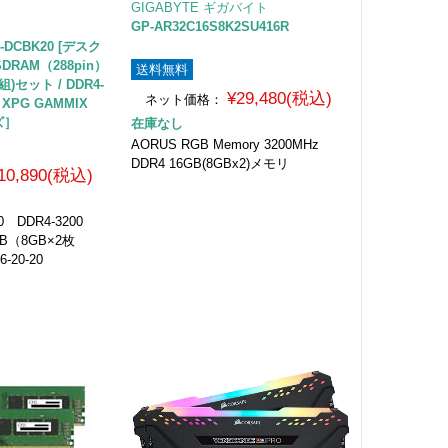
GIGABYTE ギガバイト
GP-AR32C16S8K2SU416R
タ
A-DCBK20 [デスク
SDRAM（288pin）
送料無料
枚組)セット / DDR4-
¥29,480(税込)
ネット価格：
 / XPG GAMMIX
ズ］
在庫なし
AORUS RGB Memory 3200MHz
DDR4 16GB(8GBx2)メモリ
10,890(税込)
0 DDR4-3200
16GB（8GB×2枚
-20-20