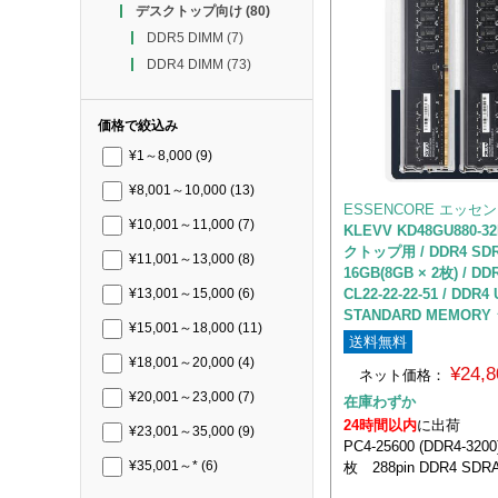
デスクトップ向け
(80)
DDR5 DIMM
(7)
DDR4 DIMM
(73)
価格で絞込み
¥1～8,000
(9)
¥8,001～10,000
(13)
ESSENCORE エッセ
¥10,001～11,000
(7)
KLEVV KD48GU880-3
クトップ用 / DDR4 SDRA
¥11,001～13,000
(8)
16GB(8GB × 2枚) / DD
CL22-22-22-51 / DDR4
¥13,001～15,000
(6)
STANDARD MEMORY
¥15,001～18,000
(11)
送料無料
¥18,001～20,000
(4)
¥24,
ネット価格：
¥20,001～23,000
(7)
在庫わずか
24時間以内
に出荷
¥23,001～35,000
(9)
PC4-25600 (DDR4-32
枚 288pin DDR4 SDR
¥35,001～*
(6)