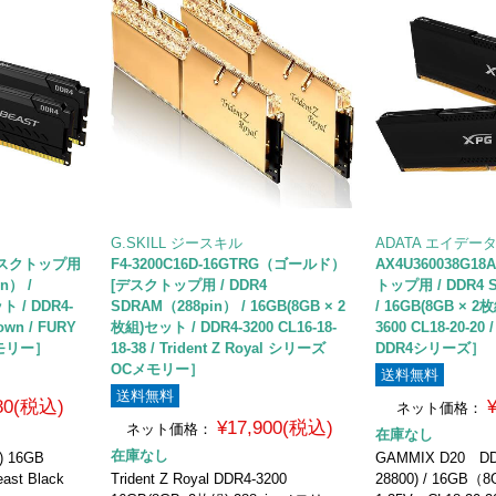
G.SKILL ジースキル
ADATA エイデー
 [デスクトップ用
F4-3200C16D-16GTRG（ゴールド）
AX4U360038G18
n） /
[デスクトップ用 / DDR4
トップ用 / DDR4 
ト / DDR4-
SDRAM（288pin） / 16GB(8GB × 2
/ 16GB(8GB × 2
own / FURY
枚組)セット / DDR4-3200 CL16-18-
3600 CL18-20-20
メモリー］
18-38 / Trident Z Royal シリーズ
DDR4シリーズ］
OCメモリー］
送料無料
送料無料
780(税込)
ネット価格：
¥17,900(税込)
ネット価格：
在庫なし
在庫なし
) 16GB
GAMMIX D20 DDR
ast Black
Trident Z Royal DDR4-3200
28800) / 16G