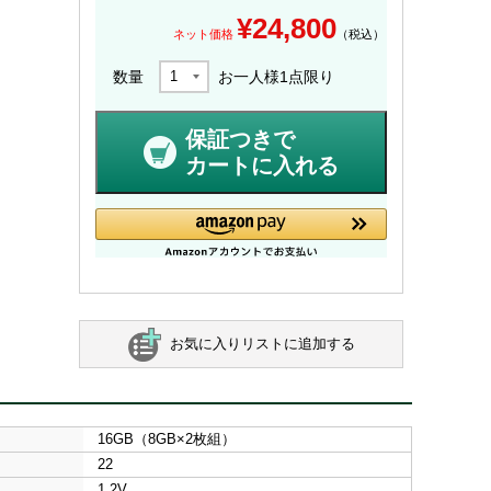
¥
24,800
ネット価格
（税込）
数量
お一人様
1
点限り
保証つきで
カートに入れる
お気に入りリストに追加する
16GB（8GB×2枚組）
22
1.2V