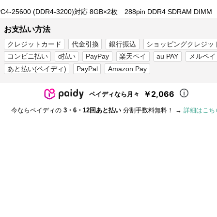
PC4-25600 (DDR4-3200)対応 8GB×2枚 288pin DDR4 SDRAM DIMM
お支払い方法
クレジットカード
代金引換
銀行振込
ショッピングクレジッ
コンビニ払い
d払い
PayPay
楽天ペイ
au PAY
メルペイ
あと払い(ペイディ)
PayPal
Amazon Pay
￥2,066
ペイディなら月々
今ならペイディの
3・6・12回あと払い
分割手数料無料！ →
詳細はこち