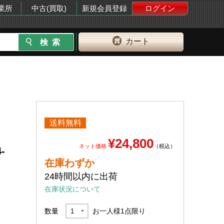
業所
中古(買取)
新規会員登録
ログイン
カート
送料無料
¥24,800
ネット価格
（税込）
-
在庫わずか
24時間以内に出荷
在庫状況について
数量
お一人様
1
点限り