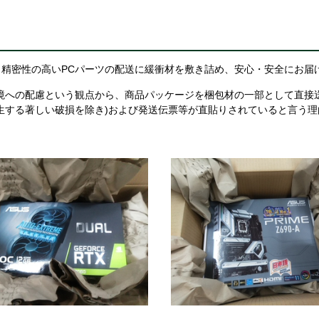
精密性の高いPCパーツの配送に緩衝材を敷き詰め、安心・安全にお届
境への配慮という観点から、商品パッケージを梱包材の一部として直接
生する著しい破損を除き)および発送伝票等が直貼りされていると言う