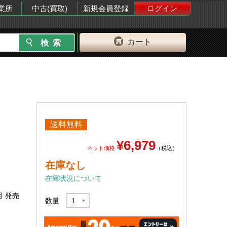
業所
中古(買取)
新規会員登録
ログイン
カート
送料無料
¥6,979
ネット価格
（税込）
在庫なし
在庫状況について
月 発売
数量