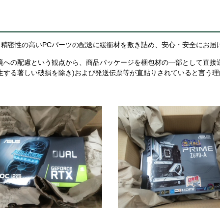
精密性の高いPCパーツの配送に緩衝材を敷き詰め、安心・安全にお届
境への配慮という観点から、商品パッケージを梱包材の一部として直接
生する著しい破損を除き)および発送伝票等が直貼りされていると言う