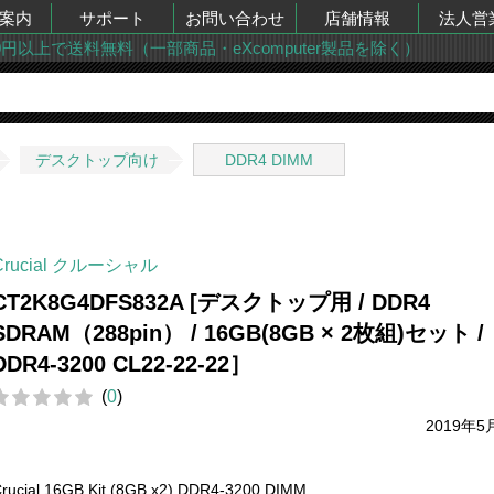
案内
サポート
お問い合わせ
店舗情報
法人営
00円以上で送料無料（一部商品・eXcomputer製品を除く）
デスクトップ向け
DDR4 DIMM
Crucial クルーシャル
CT2K8G4DFS832A [デスクトップ用 / DDR4
SDRAM（288pin） / 16GB(8GB × 2枚組)セット /
DDR4-3200 CL22-22-22］
(
0
)
2019年5
rucial 16GB Kit (8GB x2) DDR4-3200 DIMM