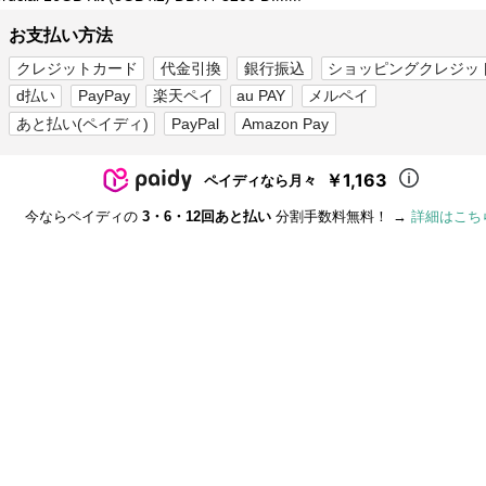
お支払い方法
クレジットカード
代金引換
銀行振込
ショッピングクレジッ
d払い
PayPay
楽天ペイ
au PAY
メルペイ
あと払い(ペイディ)
PayPal
Amazon Pay
￥1,163
ペイディなら月々
今ならペイディの
3・6・12回あと払い
分割手数料無料！ →
詳細はこち