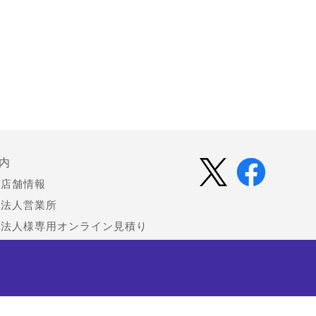
内
店舗情報
法人営業所
法人様専用オンライン見積り
中古 (買取)
会社情報
お知らせ（プレスリリース）