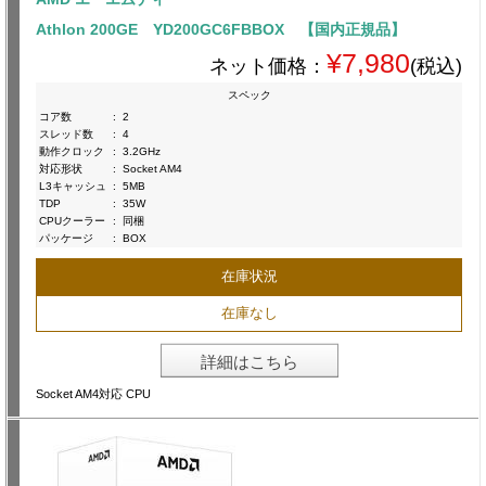
Athlon 200GE YD200GC6FBBOX 【国内正規品】
¥7,980
ネット価格：
(税込)
スペック
コア数
:
2
スレッド数
:
4
動作クロック
:
3.2GHz
対応形状
:
Socket AM4
L3キャッシュ
:
5MB
TDP
:
35W
CPUクーラー
:
同梱
パッケージ
:
BOX
在庫状況
在庫なし
詳細はこちら
Socket AM4対応 CPU