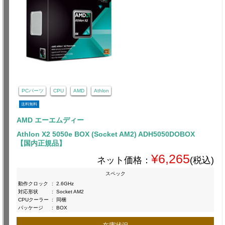
PCパーツ
CPU
AMD
Athlon
送料無料
AMD エーエムディー
Athlon X2 5050e BOX (Socket AM2) ADH5050DOBOX
【国内正規品】
¥6,265
ネット価格：
(税込)
スペック
動作クロック
:
2.6GHz
対応形状
:
Socket AM2
CPUクーラー
:
同梱
パッケージ
:
BOX