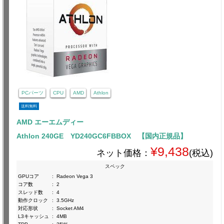
PCパーツ
CPU
AMD
Athlon
送料無料
AMD エーエムディー
Athlon 240GE YD240GC6FBBOX 【国内正規品】
¥9,438
ネット価格：
(税込)
スペック
GPUコア
:
Radeon Vega 3
コア数
:
2
スレッド数
:
4
動作クロック
:
3.5GHz
対応形状
:
Socket AM4
L3キャッシュ
:
4MB