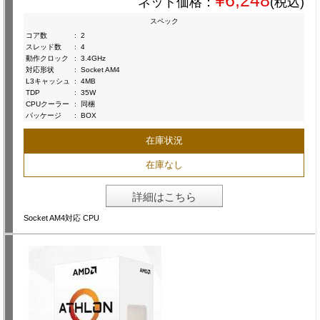
ネット価格：
(税込)
スペック
コア数
:
2
スレッド数
:
4
動作クロック
:
3.4GHz
対応形状
:
Socket AM4
L3キャッシュ
:
4MB
TDP
:
35W
CPUクーラー
:
同梱
パッケージ
:
BOX
在庫状況
在庫なし
詳細はこちら
Socket AM4対応 CPU