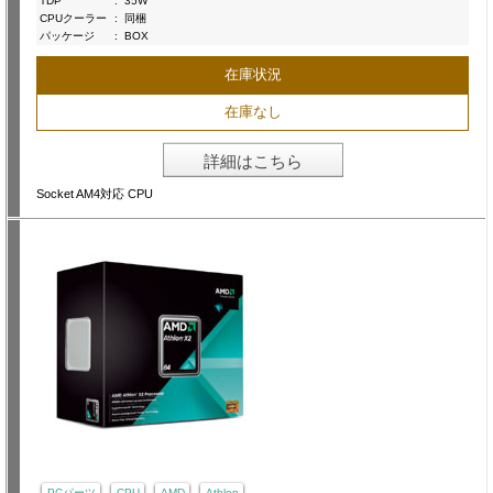
TDP
:
35W
CPUクーラー
:
同梱
パッケージ
:
BOX
在庫状況
在庫なし
詳細はこちら
Socket AM4対応 CPU
PCパーツ
CPU
AMD
Athlon