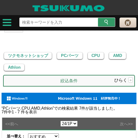
ツクモネットショップ
PCパーツ
CPU
AMD
Athlon
ツクモネットショップ
PCパーツ
CPU
AMD
Athlon
ひらく
+
絞込条件
“
PCパーツ,CPU,AMD,Athlon
”での検索結果
7
件が該当しました。
7
件中
1 - 7
件を表示
<<
>>
前へ
次へ
並べ替え：