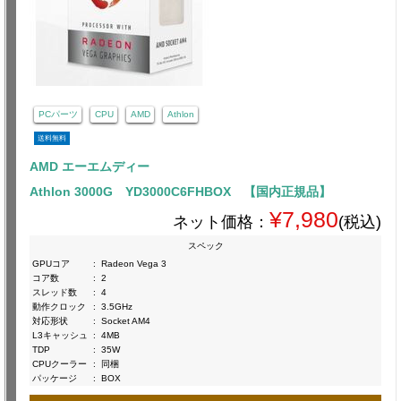
PCパーツ
CPU
AMD
Athlon
送料無料
AMD エーエムディー
Athlon 3000G YD3000C6FHBOX 【国内正規品】
¥7,980
ネット価格：
(税込)
スペック
GPUコア
:
Radeon Vega 3
コア数
:
2
スレッド数
:
4
動作クロック
:
3.5GHz
対応形状
:
Socket AM4
L3キャッシュ
:
4MB
TDP
:
35W
CPUクーラー
:
同梱
パッケージ
:
BOX