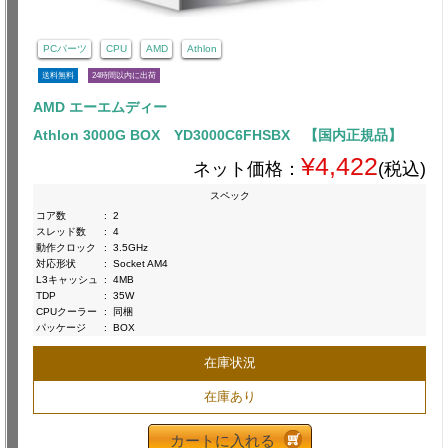
PCパーツ
CPU
AMD
Athlon
送料無料
24時間以内に出荷
AMD エーエムディー
Athlon 3000G BOX YD3000C6FHSBX 【国内正規品】
¥4,422
ネット価格：
(税込)
スペック
コア数
:
2
スレッド数
:
4
動作クロック
:
3.5GHz
対応形状
:
Socket AM4
L3キャッシュ
:
4MB
TDP
:
35W
CPUクーラー
:
同梱
パッケージ
:
BOX
在庫状況
在庫あり
カートに入れる