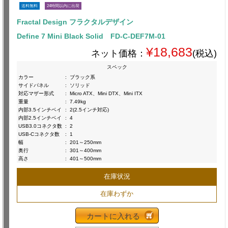
送料無料
24時間以内に出荷
Fractal Design フラクタルデザイン
Define 7 Mini Black Solid FD-C-DEF7M-01
¥18,683
ネット価格：
(税込)
スペック
カラー
:
ブラック系
サイドパネル
:
ソリッド
対応マザー形式
:
Micro ATX、Mini DTX、Mini ITX
重量
:
7.49kg
内部3.5インチベイ
:
2(2.5インチ対応)
内部2.5インチベイ
:
4
USB3.0コネクタ数
:
2
USB-Cコネクタ数
:
1
幅
:
201～250mm
奥行
:
301～400mm
高さ
:
401～500mm
在庫状況
在庫わずか
カートに入れる