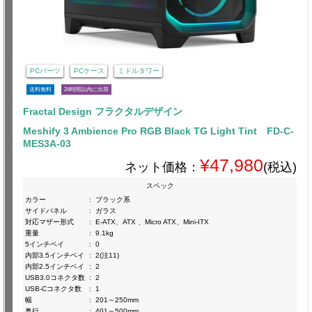
PCパーツ
PCケース
ミドルタワー
送料無料
24時間以内に出荷
Fractal Design フラクタルデザイン
Meshify 3 Ambience Pro RGB Black TG Light Tint FD-C-
MES3A-03
¥47,980
ネット価格：
(税込)
スペック
カラー
:
ブラック系
サイドパネル
:
ガラス
対応マザー形式
:
E-ATX、ATX 、Micro ATX、Mini-ITX
重量
:
9.1kg
5インチベイ
:
0
内部3.5インチベイ
:
2(注11)
内部2.5インチベイ
:
2
USB3.0コネクタ数
:
2
USB-Cコネクタ数
:
1
幅
:
201～250mm
奥行
:
401～500mm