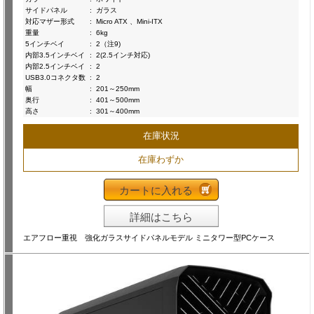
サイドパネル
:
ガラス
対応マザー形式
:
Micro ATX 、Mini-ITX
重量
:
6kg
5インチベイ
:
2（注9)
内部3.5インチベイ
:
2(2.5インチ対応)
内部2.5インチベイ
:
2
USB3.0コネクタ数
:
2
幅
:
201～250mm
奥行
:
401～500mm
高さ
:
301～400mm
在庫状況
在庫わずか
カートに入れる
詳細はこちら
エアフロー重視 強化ガラスサイドパネルモデル ミニタワー型PCケース