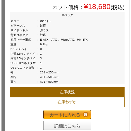
¥18,680
ネット価格：
(税込)
スペック
カラー
:
ホワイト
ピラーレス
:
対応
サイドパネル
:
ガラス
背面コネクタ
:
対応
対応マザー形式
:
E-ATX、ATX 、Micro ATX、Mini-ITX
重量
:
9.7kg
5インチベイ
:
0
内部3.5インチベイ
:
1
内部2.5インチベイ
:
3
USB3.0コネクタ数
:
1
USB-Cコネクタ数
:
1
幅
:
201～250mm
奥行
:
401～500mm
高さ
:
401～500mm
在庫状況
在庫わずか
カートに入れる
詳細はこちら