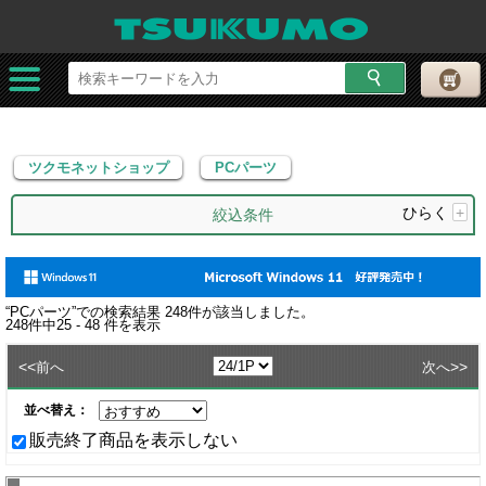
ツクモネットショップ
PCパーツ
ツクモネットショップ
PCパーツ
ひらく
+
絞込条件
“
PCパーツ
”での検索結果
248
件が該当しました。
248
件中
25 - 48
件を表示
<<
>>
前へ
次へ
並べ替え：
販売終了商品を表示しない