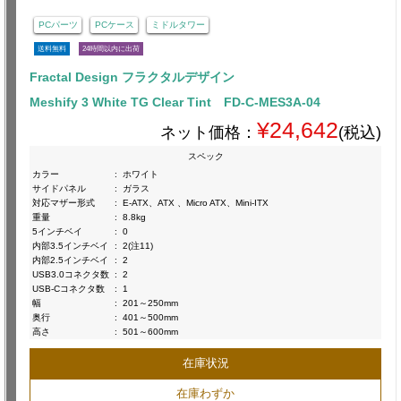
PCパーツ
PCケース
ミドルタワー
送料無料
24時間以内に出荷
Fractal Design フラクタルデザイン
Meshify 3 White TG Clear Tint FD-C-MES3A-04
¥24,642
ネット価格：
(税込)
スペック
カラー
:
ホワイト
サイドパネル
:
ガラス
対応マザー形式
:
E-ATX、ATX 、Micro ATX、Mini-ITX
重量
:
8.8kg
5インチベイ
:
0
内部3.5インチベイ
:
2(注11)
内部2.5インチベイ
:
2
USB3.0コネクタ数
:
2
USB-Cコネクタ数
:
1
幅
:
201～250mm
奥行
:
401～500mm
高さ
:
501～600mm
在庫状況
在庫わずか