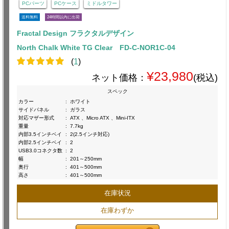
PCパーツ
PCケース
ミドルタワー
送料無料
24時間以内に出荷
Fractal Design フラクタルデザイン
North Chalk White TG Clear FD-C-NOR1C-04
(
1
)
¥23,980
ネット価格：
(税込)
スペック
カラー
:
ホワイト
サイドパネル
:
ガラス
対応マザー形式
:
ATX 、Micro ATX 、Mini-ITX
重量
:
7.7kg
内部3.5インチベイ
:
2(2.5インチ対応)
内部2.5インチベイ
:
2
USB3.0コネクタ数
:
2
幅
:
201～250mm
奥行
:
401～500mm
高さ
:
401～500mm
在庫状況
在庫わずか