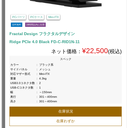
PCパーツ
PCケース
Mini-ITX
送料無料
24時間以内に出荷
Fractal Design フラクタルデザイン
Ridge PCIe 4.0 Black FD-C-RID1N-11
¥22,500
ネット価格：
(税込)
スペック
カラー
:
ブラック系
サイドパネル
:
メッシュ
対応マザー形式
:
Mini-ITX
重量
:
4.3kg
USB3.0コネクタ数
:
2
USB-Cコネクタ数
:
1
幅
:
～150mm
奥行
:
301～400mm
高さ
:
301～400mm
在庫状況
在庫わずか