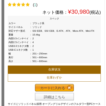
(
1
)
¥30,980
ネット価格：
(税込)
スペック
カラー
:
ブラック系
サイドパネル
:
ソリッド
対応マザー形式
:
SSI EEB、SSI CEB、E-ATX、ATX、Micro ATX、Mini-ITX
重量
:
10.4kg
内部3.5インチベイ
:
2
内部2.5インチベイ
:
4
USB3.0コネクタ数
:
2
USB-Cコネクタ数
:
1
幅
:
201～250mm
奥行
:
501～600mm
高さ
:
501～600mm
在庫状況
在庫わずか
カートに入れる
詳細はこちら
サイドにソリッドパネル採用 オープングリルデザインのフルタワー型PCケース