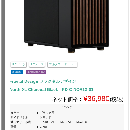
PCパーツ
PCケース
フルタワー/サーバー
送料無料
24時間以内に出荷
Fractal Design フラクタルデザイン
North XL Charcoal Black FD-C-NOR1X-01
¥36,980
ネット価格：
(税込)
スペック
カラー
:
ブラック系
サイドパネル
:
ソリッド
対応マザー形式
:
E-ATX、ATX 、Micro ATX、Mini-ITX
重量
:
9.7kg