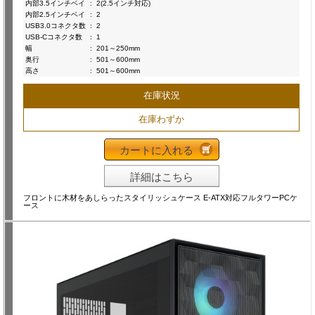
内部3.5インチベイ
:
2(2.5インチ対応)
内部2.5インチベイ
:
2
USB3.0コネクタ数
:
2
USB-Cコネクタ数
:
1
幅
:
201～250mm
奥行
:
501～600mm
高さ
:
501～600mm
在庫状況
在庫わずか
カートに入れる
詳細はこちら
フロントに木材をあしらったスタイリッシュケース E-ATX対応フルタワーPCケ
ース