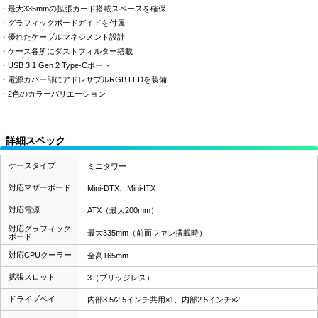
・最大335mmの拡張カード搭載スペースを確保
・グラフィックボードガイドを付属
・優れたケーブルマネジメント設計
・ケース各所にダストフィルター搭載
・USB 3.1 Gen 2 Type-Cポート
・電源カバー部にアドレサブルRGB LEDを装備
・2色のカラーバリエーション
詳細スペック
ケースタイプ
ミニタワー
対応マザーボード
Mini-DTX、Mini-ITX
対応電源
ATX（最大200mm）
対応グラフィック
最大335mm（前面ファン搭載時）
ボード
対応CPUクーラー
全高165mm
拡張スロット
3（ブリッジレス）
ドライブベイ
内部3.5/2.5インチ共用×1、内部2.5インチ×2