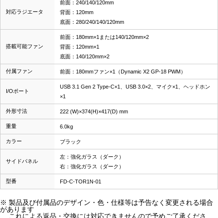
前面：240/140/120mm
対応ラジエータ
背面：120mm
底面：280/240/140/120mm
前面：180mm×1または140/120mm×2
搭載可能ファン
背面：120mm×1
底面：140/120mm×2
付属ファン
前面：180mmファン×1（Dynamic X2 GP-18 PWM）
USB 3.1 Gen 2 Type-C×1、USB 3.0×2、マイク×1、ヘッドホン
I/Oポート
×1
外形寸法
222 (W)×374(H)×417(D) mm
重量
6.0kg
カラー
ブラック
左：強化ガラス（ダーク）
サイドパネル
右：強化ガラス（ダーク）
型番
FD-C-TOR1N-01
※ 製品及び付属品のデザイン・色・仕様等は予告なく変更される場合
があります
これによる返品・交換には対応できませんので予めご了承くださ