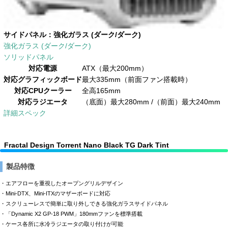
サイドパネル：
強化ガラス (ダーク/ダーク)
強化ガラス (ダーク/ダーク)
ソリッドパネル
対応電源
ATX（最大200mm）
対応グラフィックボード
最大335mm（前面ファン搭載時）
対応CPUクーラー
全高165mm
対応ラジエータ
（底面）最大280mm /（前面）最大240mm
詳細スペック
Fractal Design Torrent Nano Black TG Dark Tint
製品特徴
・エアフローを重視したオープングリルデザイン
・Mini-DTX、Mini-ITXのマザーボードに対応
・スクリューレスで簡単に取り外しできる強化ガラスサイドパネル
・「Dynamic X2 GP-18 PWM」180mmファンを標準搭載
・ケース各所に水冷ラジエータの取り付けが可能