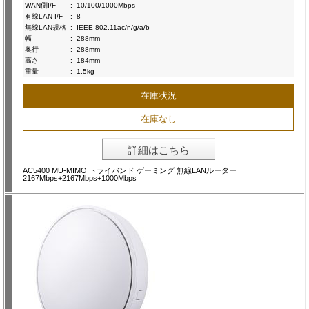
WAN側I/F
:
10/100/1000Mbps
有線LAN I/F
:
8
無線LAN規格
:
IEEE 802.11ac/n/g/a/b
幅
:
288mm
奥行
:
288mm
高さ
:
184mm
重量
:
1.5kg
在庫状況
在庫なし
詳細はこちら
AC5400 MU-MIMO トライバンド ゲーミング 無線LANルーター
2167Mbps+2167Mbps+1000Mbps