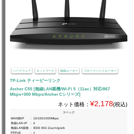
ハードウェア
ネットワーク
無線ルーター
ブロードバンドルーター
TP-Link ティーピーリンク
Archer C55 [無線LAN親機/Wi-Fi 5（11ac）対応/867
Mbps+300 Mbps/Archer Cシリーズ]
¥2,178
ネット価格：
(税込)
スペック
WAN側I/F
:
10/100/1000Mbps
有線LAN I/F
:
4
無線LAN規格
:
IEEE 802.11ac/n/g/a/b
PPPoE
:
○