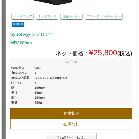
ハードウェア
ネットワーク
無線ルーター
ブロードバンドルーター
送料無料
Synology シノロジー
MR2200ac
¥25,800
ネット価格：
(税込)
スペック
WAN側I/F
:
GbE
有線LAN I/F
:
1
無線LAN規格
:
IEEE 802.11ac/n/g/a/b
PPPoE
:
○
幅
:
199mm
奥行
:
65mm
高さ
:
154mm
重量
:
450g
在庫状況
在庫なし
詳細はこちら