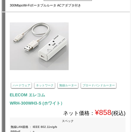
300MbpsWi-Fiポータブルルータ ACアダプタ付き
ハードウェア
ネットワーク
無線ルーター
ブロードバンドルーター
ELECOM エレコム
WRH-300WH3-S (ホワイト）
¥858
ネット価格：
(税込)
スペック
無線LAN規格
:
IEEE 802.11n/g/b
PPPoE
:
○