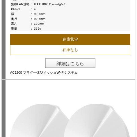
無線LAN規格
:
IEEE 802.11ac/n/g/a/b
PPPoE
:
○
幅
:
90.7mm
奥行
:
90.7mm
高さ
:
190mm
重量
:
365g
在庫状況
在庫なし
詳細はこちら
AC1200 プラグ一体型メッシュWi-Fiシステム