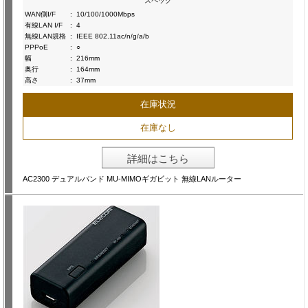
スペック
WAN側I/F
:
10/100/1000Mbps
有線LAN I/F
:
4
無線LAN規格
:
IEEE 802.11ac/n/g/a/b
PPPoE
:
○
幅
:
216mm
奥行
:
164mm
高さ
:
37mm
在庫状況
在庫なし
詳細はこちら
AC2300 デュアルバンド MU-MIMOギガビット 無線LANルーター