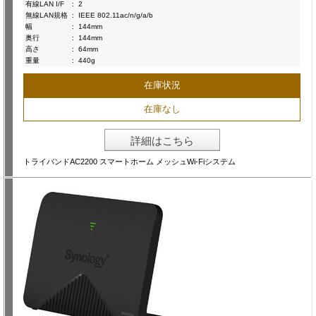
有線LAN I/F
:
2
無線LAN規格
:
IEEE 802.11ac/n/g/a/b
幅
:
144mm
奥行
:
144mm
高さ
:
64mm
重量
:
440g
在庫状況
在庫なし
詳細はこちら
トライバンドAC2200 スマートホーム メッシュWi-Fiシステム