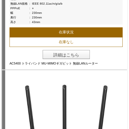
無線LAN規格
:
IEEE 802.11ac/n/g/a/b
PPPoE
:
○
幅
:
230mm
奥行
:
230mm
高さ
:
43mm
在庫状況
在庫なし
詳細はこちら
AC5400 トライバンド MU-MIMOギガビット 無線LANルーター