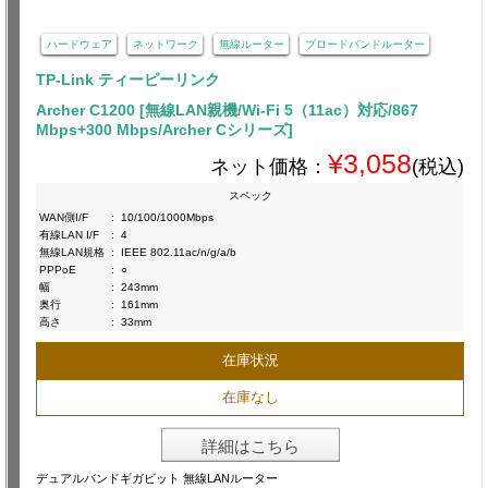
ハードウェア
ネットワーク
無線ルーター
ブロードバンドルーター
TP-Link ティーピーリンク
Archer C1200 [無線LAN親機/Wi-Fi 5（11ac）対応/867
Mbps+300 Mbps/Archer Cシリーズ]
¥3,058
ネット価格：
(税込)
スペック
WAN側I/F
:
10/100/1000Mbps
有線LAN I/F
:
4
無線LAN規格
:
IEEE 802.11ac/n/g/a/b
PPPoE
:
○
幅
:
243mm
奥行
:
161mm
高さ
:
33mm
在庫状況
在庫なし
詳細はこちら
デュアルバンドギガビット 無線LANルーター