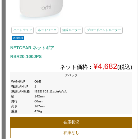
ハードウェア
ネットワーク
無線ルーター
ブロードバンドルーター
送料無料
NETGEAR ネットギア
RBR20-100JPS
¥4,682
ネット価格：
(税込)
スペック
WAN側I/F
:
GbE
有線LAN I/F
:
1
無線LAN規格
:
IEEE 802.11ac/n/g/a/b
幅
:
142mm
奥行
:
60mm
高さ
:
167mm
重量
:
476g
在庫状況
在庫なし