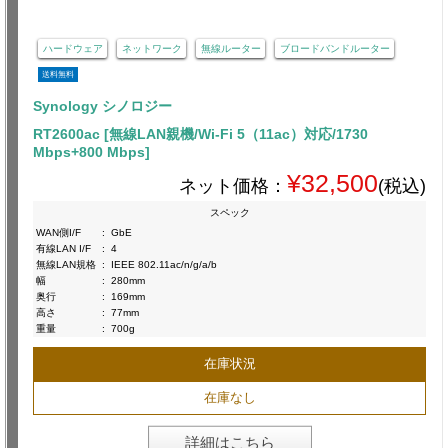
ハードウェア
ネットワーク
無線ルーター
ブロードバンドルーター
送料無料
Synology シノロジー
RT2600ac [無線LAN親機/Wi-Fi 5（11ac）対応/1730
Mbps+800 Mbps]
¥32,500
ネット価格：
(税込)
スペック
WAN側I/F
:
GbE
有線LAN I/F
:
4
無線LAN規格
:
IEEE 802.11ac/n/g/a/b
幅
:
280mm
奥行
:
169mm
高さ
:
77mm
重量
:
700g
在庫状況
在庫なし
詳細はこちら