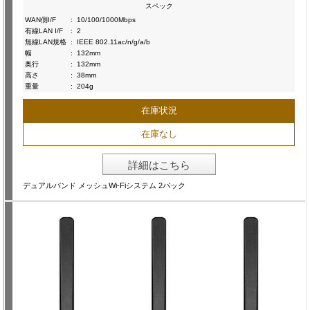
スペック
WAN側I/F
:
10/100/1000Mbps
有線LAN I/F
:
2
無線LAN規格
:
IEEE 802.11ac/n/g/a/b
幅
:
132mm
奥行
:
132mm
高さ
:
38mm
重量
:
204g
在庫状況
在庫なし
詳細はこちら
デュアルバンド メッシュWi-Fiシステム 2パック