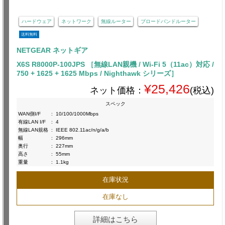
ハードウェア
ネットワーク
無線ルーター
ブロードバンドルーター
送料無料
NETGEAR ネットギア
X6S R8000P-100JPS ［無線LAN親機 / Wi-Fi 5（11ac）対応 /
750 + 1625 + 1625 Mbps / Nighthawk シリーズ］
¥25,426
ネット価格：
(税込)
スペック
WAN側I/F
:
10/100/1000Mbps
有線LAN I/F
:
4
無線LAN規格
:
IEEE 802.11ac/n/g/a/b
幅
:
296mm
奥行
:
227mm
高さ
:
55mm
重量
:
1.1kg
在庫状況
在庫なし
詳細はこちら