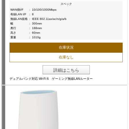
スペック
WAN側I/F
:
10/100/1000Mbps
有線LAN I/F
:
8
無線LAN規格
:
IEEE 802.11ax/ac/n/g/a/b
幅
:
300mm
奥行
:
188mm
高さ
:
60mm
重量
:
1010g
在庫状況
在庫なし
詳細はこちら
デュアルバンド対応 Wi-Fi 6 ゲーミング無線LANルーター