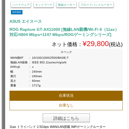
ハードウェア
ネットワーク
無線ルーター
ブロードバンドルーター
送料無料
ASUS エイスース
ROG Rapture GT-AX11000 [無線LAN親機/Wi-Fi 6（11ax）
対応/4804 Mbps+1147 Mbps/ROGゲーミングシリーズ]
¥29,800
ネット価格：
(税込)
スペック
WAN側I/F
:
10/100/1000/2500/BASE-T
無線LAN規格
:
IEEE 802.11ax/ac/n/g/a/b
PPPoE
:
○
幅
:
240mm
奥行
:
240mm
高さ
:
60mm
重量
:
1717g
在庫状況
在庫なし
詳細はこちら
11ax トライバンド 2.5Gbps WAN/LAN搭載 WiFiゲーミングルーター