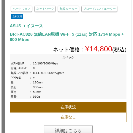
ハードウェア
ネットワーク
無線ルーター
ブロードバンドルーター
送料無料
ASUS エイスース
BRT-AC828 無線LAN親機 Wi-Fi 5 (11ac) 対応 1734 Mbps +
800 Mbps
¥14,800
ネット価格：
(税込)
スペック
WAN側I/F
:
10/100/1000Mbps
有線LAN I/F
:
8
無線LAN規格
:
IEEE 802.11ac/n/g/a/b
PPPoE
:
○
幅
:
190mm
奥行
:
300mm
高さ
:
50mm
重量
:
950g
在庫状況
在庫なし
詳細はこちら