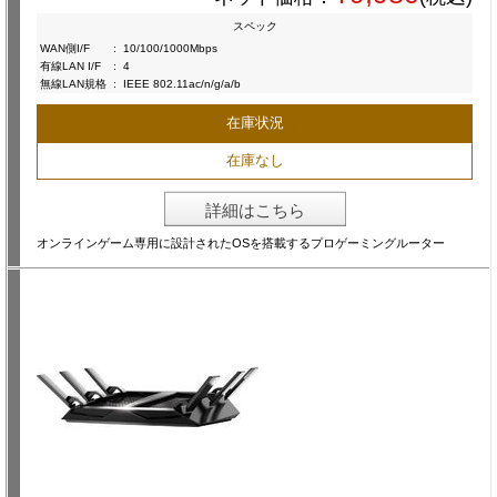
スペック
WAN側I/F
:
10/100/1000Mbps
有線LAN I/F
:
4
無線LAN規格
:
IEEE 802.11ac/n/g/a/b
在庫状況
在庫なし
詳細はこちら
オンラインゲーム専用に設計されたOSを搭載するプロゲーミングルーター