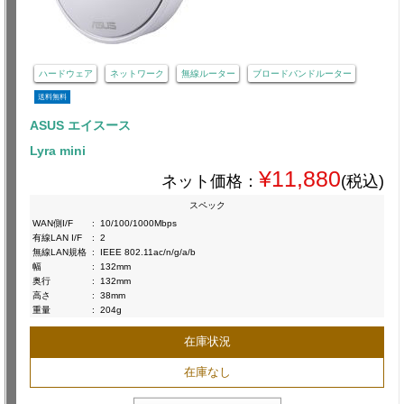
ハードウェア
ネットワーク
無線ルーター
ブロードバンドルーター
送料無料
ASUS エイスース
Lyra mini
¥11,880
ネット価格：
(税込)
スペック
WAN側I/F
:
10/100/1000Mbps
有線LAN I/F
:
2
無線LAN規格
:
IEEE 802.11ac/n/g/a/b
幅
:
132mm
奥行
:
132mm
高さ
:
38mm
重量
:
204g
在庫状況
在庫なし