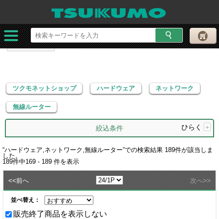
ツクモネットショップ
ハードウェア
ネットワーク
無線ルーター
ツクモネットショップ
ハードウェア
ネットワーク
無線ルーター
ひらく
+
絞込条件
“
ハードウェア,ネットワーク,無線ルーター
”での検索結果
189
件が該当しま
した。
189
件中
169 - 189
件を表示
<<
>>
前へ
次へ
並べ替え：
販売終了商品を表示しない