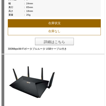
幅
:
24mm
奥行
:
65mm
高さ
:
18mm
重量
:
20g
在庫状況
在庫なし
詳細はこちら
300MbpsWi-Fiポータブルルータ USBケーブル付き