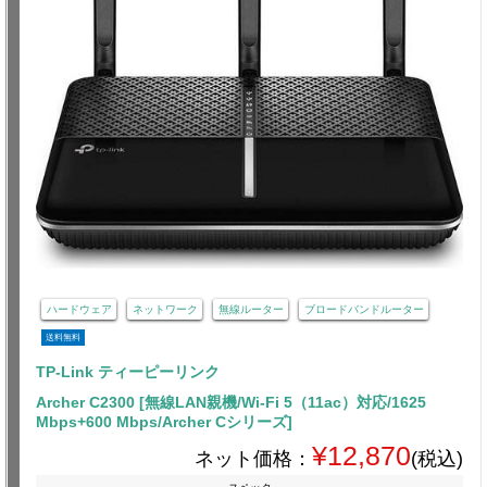
ハードウェア
ネットワーク
無線ルーター
ブロードバンドルーター
送料無料
TP-Link ティーピーリンク
Archer C2300 [無線LAN親機/Wi-Fi 5（11ac）対応/1625
Mbps+600 Mbps/Archer Cシリーズ]
¥12,870
ネット価格：
(税込)