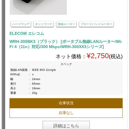
ハードウェア
ネットワーク
無線ルーター
ブロードバンドルーター
ELECOM エレコム
WRH-300BK3（ブラック） [ポータブル無線LANルーター/Wi-
Fi 4（11n）対応/300 Mbps/WRH-300XX3シリーズ]
¥2,750
ネット価格：
(税込)
スペック
無線LAN規格
:
IEEE 802.11n/g/b
PPPoE
:
○
幅
:
24mm
奥行
:
65mm
高さ
:
18mm
重量
:
20g
在庫状況
在庫なし
詳細はこちら