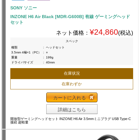
SONY ソニー
INZONE H6 Air Black [MDR-G600B] 有線 ゲーミングヘッド
セット
¥24,860
ネット価格：
(税込)
スペック
種類
:
ヘッドセット
3.5mm 4極×1（PC）
:
○
重量
:
199g
ドライバサイズ
:
40mm
在庫状況
在庫わずか
カートに入れる
詳細はこちら
開放型ゲーミングヘッドセット INZONE H6 Air 3.5mmミニプラグ USB Type-C
接続 超軽量