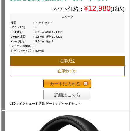
¥12,980
ネット価格：
(税込)
スペック
種類
:
ヘッドセット
USB（PC）
:
○
PS4対応
:
3.5mm 4極×1 / USB
Switch対応
:
3.5mm 4極×1 / USB
Xbox 対応
:
3.5mm 4極×1
ワイヤレス機能
:
×
ドライバサイズ
:
53mm
在庫状況
在庫わずか
カートに入れる
詳細はこちら
LEDマイクミュート搭載 ゲーミングヘッドセット