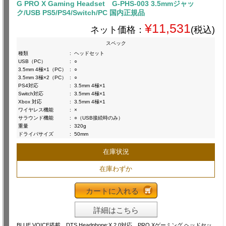
G PRO X Gaming Headset G-PHS-003 3.5mmジャッ
ク/USB PS5/PS4/Switch/PC 国内正規品
¥11,531
ネット価格：
(税込)
スペック
種類
:
ヘッドセット
USB（PC）
:
○
3.5mm 4極×1（PC）
:
○
3.5mm 3極×2（PC）
:
○
PS4対応
:
3.5mm 4極×1
Switch対応
:
3.5mm 4極×1
Xbox 対応
:
3.5mm 4極×1
ワイヤレス機能
:
×
サラウンド機能
:
○（USB接続時のみ）
重量
:
320g
ドライバサイズ
:
50mm
在庫状況
在庫わずか
カートに入れる
詳細はこちら
BLUE VO!CE搭載 DTS Headphone:X 2.0対応 PRO Xゲーミング ヘッドセッ