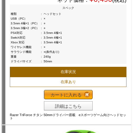
ネット価格：
(税込)
スペック
種類
:
ヘッドセット
USB（PC）
:
×
3.5mm 4極×1（PC）
:
○
3.5mm 3極×2（PC）
:
○
PS4対応
:
3.5mm 4極×1
Switch対応
:
3.5mm 4極×1
Xbox 対応
:
3.5mm 4極×1
ワイヤレス機能
:
×
サラウンド機能
:
○(条件あり)
重量
:
240g
ドライバサイズ
:
50mm
在庫状況
在庫あり
カートに入れる
詳細はこちら
Razer TriForce チタン 50mmドライバー搭載 eスポーツゲーム向けヘッドセッ
ト