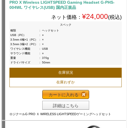
PRO X Wireless LIGHTSPEED Gaming Headset G-PHS-
004WL ワイヤレス(USB) 国内正規品
¥24,000
ネット価格：
(税込)
スペック
種類
:
ヘッドセット
USB（PC）
:
○
3.5mm 4極×1（PC）
:
×
3.5mm 3極×2（PC）
:
×
ワイヤレス機能
:
USB
サラウンド機能
:
○
重量
:
370g
ドライバサイズ
:
50mm
在庫状況
在庫わずか
カートに入れる
詳細はこちら
ロジクールG PRO Ｘ WIRELESS LIGHTSPEEDゲーミングヘッドセット