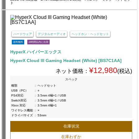
ト
ハードウェア
デジタルオーディオ
ヘッドホン・ヘッドセット
送料無料
24時間以内に出荷
HyperX ハイパーエックス
HyperX Cloud III Gaming Headset (White) [BS7C1AA]
¥12,980
ネット価格：
(税込)
スペック
種類
:
ヘッドセット
USB（PC）
:
○
PS4対応
:
3.5mm 4極×1 / USB
Switch対応
:
3.5mm 4極×1 / USB
Xbox 対応
:
3.5mm 4極×1
ワイヤレス機能
:
×
ドライバサイズ
:
53mm
在庫状況
在庫わずか