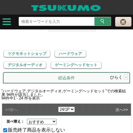
ツクモネットショップ
ハードウェア
デジタルオーディオ
ゲーミングヘッドセット
ツクモネットショップ
ハードウェア
デジタルオーディオ
ゲーミングヘッドセット
ひらく
+
絞込条件
“
ハードウェア,デジタルオーディオ,ゲーミングヘッドセット
”での検索結
果
94
件が該当しました。
94
件中
1 - 24
件を表示
<<
>>
前へ
次へ
並べ替え：
販売終了商品を表示しない