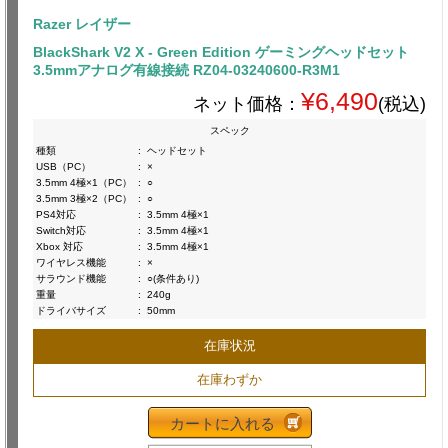
Razer レイザー
BlackShark V2 X - Green Edition ゲーミングヘッドセット
3.5mmアナログ有線接続 RZ04-03240600-R3M1
¥6,490
ネット価格：
(税込)
スペック
種類
:
ヘッドセット
USB（PC）
:
×
3.5mm 4極×1（PC）
:
○
3.5mm 3極×2（PC）
:
○
PS4対応
:
3.5mm 4極×1
Switch対応
:
3.5mm 4極×1
Xbox 対応
:
3.5mm 4極×1
ワイヤレス機能
:
×
サラウンド機能
:
○(条件あり)
重量
:
240g
ドライバサイズ
:
50mm
在庫状況
在庫わずか
カートに入れる