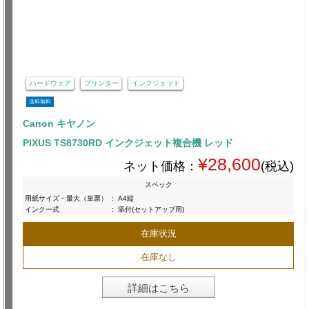
ハードウェア
プリンター
インクジェット
送料無料
Canon キヤノン
PIXUS TS8730RD インクジェット複合機 レッド
¥28,600
ネット価格：
(税込)
スペック
用紙サイズ・最大（単票）
:
A4縦
インク一式
:
添付(セットアップ用)
在庫状況
在庫なし
詳細はこちら