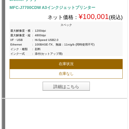
MFC-J7700CDW A3インクジェットプリンター
¥100,001
ネット価格：
(税込)
スペック
最大解像度・横
:
1200dpi
最大解像度・縦
:
4800dpi
I/F・USB
:
Hi-Speed USB2.0
Ethernet
:
100BASE-TX、無線：11n/g/b (同時使用不可)
インク・種類
:
顔料
インク一式
:
添付(セットアップ用)
在庫状況
在庫なし
詳細はこちら