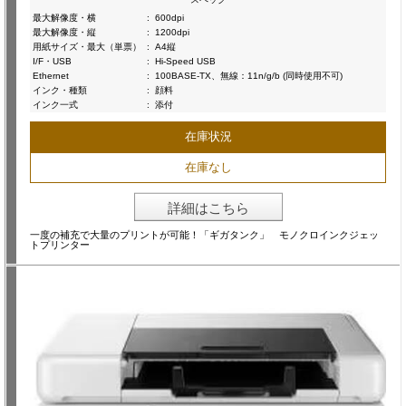
最大解像度・横
:
600dpi
最大解像度・縦
:
1200dpi
用紙サイズ・最大（単票）
:
A4縦
I/F・USB
:
Hi-Speed USB
Ethernet
:
100BASE-TX、無線：11n/g/b (同時使用不可)
インク・種類
:
顔料
インク一式
:
添付
在庫状況
在庫なし
詳細はこちら
一度の補充で大量のプリントが可能！「ギガタンク」 モノクロインクジェッ
トプリンター