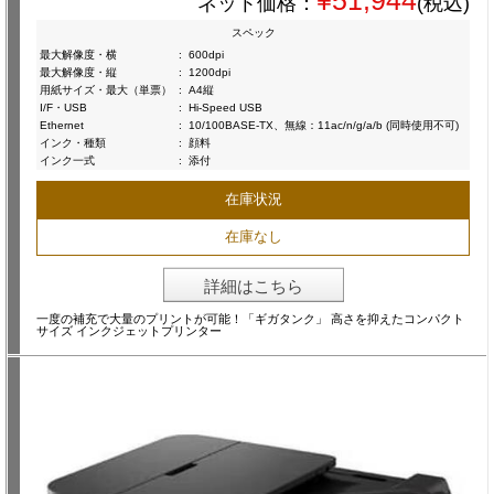
¥51,944
ネット価格：
(税込)
スペック
最大解像度・横
:
600dpi
最大解像度・縦
:
1200dpi
用紙サイズ・最大（単票）
:
A4縦
I/F・USB
:
Hi-Speed USB
Ethernet
:
10/100BASE-TX、無線：11ac/n/g/a/b (同時使用不可)
インク・種類
:
顔料
インク一式
:
添付
在庫状況
在庫なし
詳細はこちら
一度の補充で大量のプリントが可能！「ギガタンク」 高さを抑えたコンパクト
サイズ インクジェットプリンター