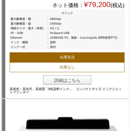
¥79,200
ネット価格：
(税込)
スペック
最大解像度・横
:
4800dpi
最大解像度・縦
:
2400dpi
用紙サイズ・最大（単票）
:
A3ノビ
I/F・USB
:
Hi-Speed USB
Ethernet
:
100BASE-TX、無線：11ac/n/g/a/b (同時使用不可)
インク・種類
:
染料
インク一式
:
添付
在庫状況
在庫なし
詳細はこちら
高発色・高光沢、高画質「8色染料インク」 コンパクトサイズ インクジェッ
トプリンター