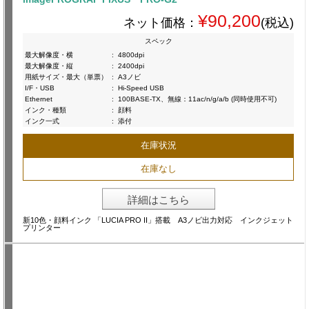
¥90,200
ネット価格：
(税込)
スペック
最大解像度・横
:
4800dpi
最大解像度・縦
:
2400dpi
用紙サイズ・最大（単票）
:
A3ノビ
I/F・USB
:
Hi-Speed USB
Ethernet
:
100BASE-TX、無線：11ac/n/g/a/b (同時使用不可)
インク・種類
:
顔料
インク一式
:
添付
在庫状況
在庫なし
詳細はこちら
新10色・顔料インク 「LUCIA PRO II」搭載 A3ノビ出力対応 インクジェット
プリンター