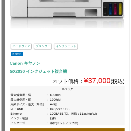
ハードウェア
プリンター
インクジェット
送料無料
Canon キヤノン
GX2030 インクジェット複合機
¥37,000
ネット価格：
(税込)
スペック
最大解像度・横
:
6000dpi
最大解像度・縦
:
1200dpi
用紙サイズ・最大（単票）
:
A4縦
I/F・USB
:
Hi-Speed USB
Ethernet
:
100BASE-TX、無線：11ac/n/g/a/b
インク・種類
:
顔料
インク一式
:
添付(セットアップ用)