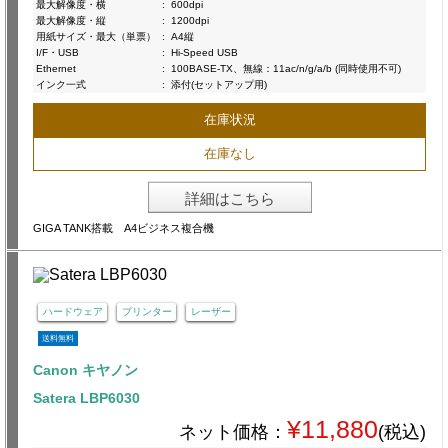
最大解像度・横
:
600dpi
最大解像度・縦
:
1200dpi
用紙サイズ・最大（単票）
:
A4縦
I/F・USB
:
Hi-Speed USB
Ethernet
:
100BASE-TX、無線：11ac/n/g/a/b (同時使用不可)
インク一式
:
添付(セットアップ用)
在庫状況
在庫なし
詳細はこちら
GIGA TANK搭載 A4ビジネス複合機
ハードウェア
プリンター
レーザー
送料無料
Canon キヤノン
Satera LBP6030
¥11,880
ネット価格：
(税込)