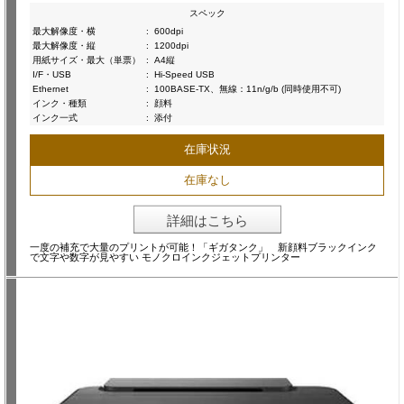
スペック
最大解像度・横
:
600dpi
最大解像度・縦
:
1200dpi
用紙サイズ・最大（単票）
:
A4縦
I/F・USB
:
Hi-Speed USB
Ethernet
:
100BASE-TX、無線：11n/g/b (同時使用不可)
インク・種類
:
顔料
インク一式
:
添付
在庫状況
在庫なし
詳細はこちら
一度の補充で大量のプリントが可能！「ギガタンク」 新顔料ブラックインク
で文字や数字が見やすい モノクロインクジェットプリンター