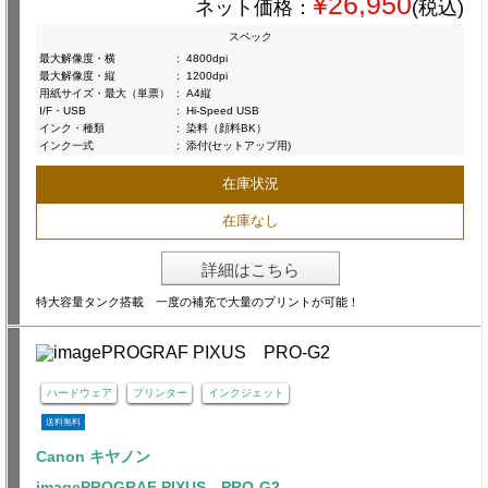
¥26,950
ネット価格：
(税込)
スペック
最大解像度・横
:
4800dpi
最大解像度・縦
:
1200dpi
用紙サイズ・最大（単票）
:
A4縦
I/F・USB
:
Hi-Speed USB
インク・種類
:
染料（顔料BK）
インク一式
:
添付(セットアップ用)
在庫状況
在庫なし
詳細はこちら
特大容量タンク搭載 一度の補充で大量のプリントが可能！
ハードウェア
プリンター
インクジェット
送料無料
Canon キヤノン
imagePROGRAF PIXUS PRO-G2