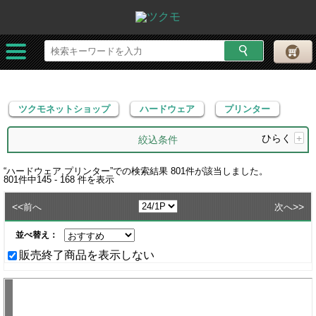
ツクモネットショップ
ハードウェア
プリンター
ツクモネットショップ
ハードウェア
プリンター
ひらく
+
絞込条件
“
ハードウェア,プリンター
”での検索結果
801
件が該当しました。
801
件中
145 - 168
件を表示
<<
>>
前へ
次へ
並べ替え：
販売終了商品を表示しない