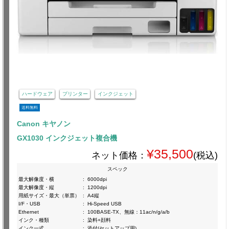
ハードウェア
プリンター
インクジェット
送料無料
Canon キヤノン
GX1030 インクジェット複合機
¥35,500
ネット価格：
(税込)
スペック
最大解像度・横
:
6000dpi
最大解像度・縦
:
1200dpi
用紙サイズ・最大（単票）
:
A4縦
I/F・USB
:
Hi-Speed USB
Ethernet
:
100BASE-TX、無線：11ac/n/g/a/b
インク・種類
:
染料+顔料
インク一式
:
添付(セットアップ用)