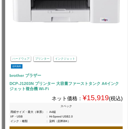
ハードウェア
プリンター
インクジェット
送料無料
brother ブラザー
DCP-J1203N プリンター 大容量ファーストタンク A4インク
ジェット複合機 Wi-Fi
¥15,919
ネット価格：
(税込)
スペック
用紙サイズ・最大（単票）
:
A4縦
I/F・USB
:
Hi-Speed USB2.0
インク・種類
:
染料（顔料BK）