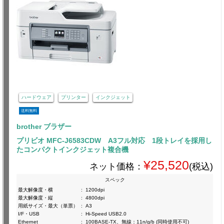
ハードウェア
プリンター
インクジェット
送料無料
brother ブラザー
プリビオ MFC-J6583CDW A3フル対応 1段トレイを採用し
たコンパクトインクジェット複合機
¥25,520
ネット価格：
(税込)
スペック
最大解像度・横
:
1200dpi
最大解像度・縦
:
4800dpi
用紙サイズ・最大（単票）
:
A3
I/F・USB
:
Hi-Speed USB2.0
Ethernet
:
100BASE-TX、無線：11n/g/b (同時使用不可)