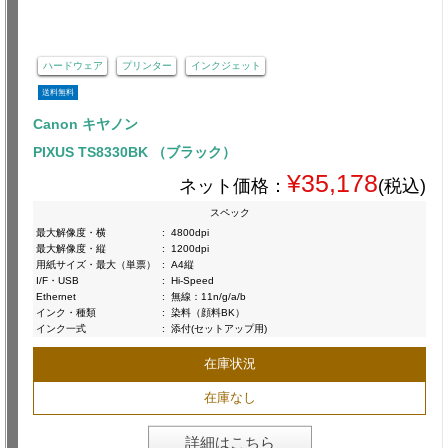
ハードウェア
プリンター
インクジェット
送料無料
Canon キヤノン
PIXUS TS8330BK （ブラック）
¥35,178
ネット価格：
(税込)
スペック
最大解像度・横
:
4800dpi
最大解像度・縦
:
1200dpi
用紙サイズ・最大（単票）
:
A4縦
I/F・USB
:
Hi-Speed
Ethernet
:
無線：11n/g/a/b
インク・種類
:
染料（顔料BK）
インク一式
:
添付(セットアップ用)
在庫状況
在庫なし
詳細はこちら