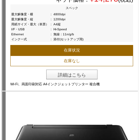
スペック
最大解像度・横
:
4800dpi
最大解像度・縦
:
1200dpi
用紙サイズ・最大（単票）
:
A4縦
I/F・USB
:
Hi-Speed
Ethernet
:
無線：11n/g/b
インク一式
:
添付(セットアップ用)
在庫状況
在庫なし
詳細はこちら
Wi-Fi、両面印刷対応 A4インクジェットプリンター 複合機