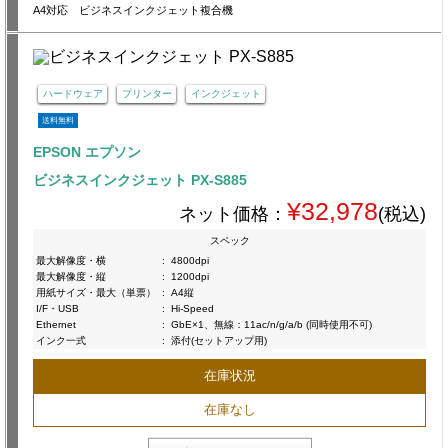
A4対応 ビジネスインクジェット複合機
ハードウェア
プリンター
インクジェット
送料無料
EPSON エプソン
ビジネスインクジェット PX-S885
¥32,978
ネット価格：
(税込)
スペック
最大解像度・横
:
4800dpi
最大解像度・縦
:
1200dpi
用紙サイズ・最大（単票）
:
A4縦
I/F・USB
:
Hi-Speed
Ethernet
:
GbE×1、無線：11ac/n/g/a/b (同時使用不可)
インク一式
:
添付(セットアップ用)
在庫状況
在庫なし