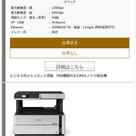
スペック
最大解像度・横
:
1200dpi
最大解像度・縦
:
2400dpi
用紙サイズ・最大（単票）
:
A4縦
I/F・USB
:
Hi-Speed
Ethernet
:
100BASE-TX、無線：11n/g/b (同時使用不可)
インク一式
:
添付
在庫状況
在庫なし
詳細はこちら
ビジネス向けエコタンク搭載 FAX機能付きのA4モノクロ複合機