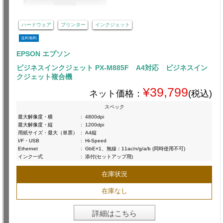
ハードウェア
プリンター
インクジェット
送料無料
EPSON エプソン
ビジネスインクジェット PX-M885F A4対応 ビジネスイン
クジェット複合機
¥39,799
ネット価格：
(税込)
スペック
最大解像度・横
:
4800dpi
最大解像度・縦
:
1200dpi
用紙サイズ・最大（単票）
:
A4縦
I/F・USB
:
Hi-Speed
Ethernet
:
GbE×1、無線：11ac/n/g/a/b (同時使用不可)
インク一式
:
添付(セットアップ用)
在庫状況
在庫なし
詳細はこちら