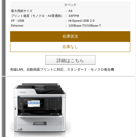
スペック
最大用紙サイズ
:
A4
プリント速度（モノクロ・A4普通紙）
:
34PPM
I/F・USB
:
Hi-Speed USB 2.0
Ethernet
:
100Base-TX/10Base-T
在庫状況
在庫なし
詳細はこちら
有線LAN、自動両面プリントに対応、スタンダード・モノクロ複合機