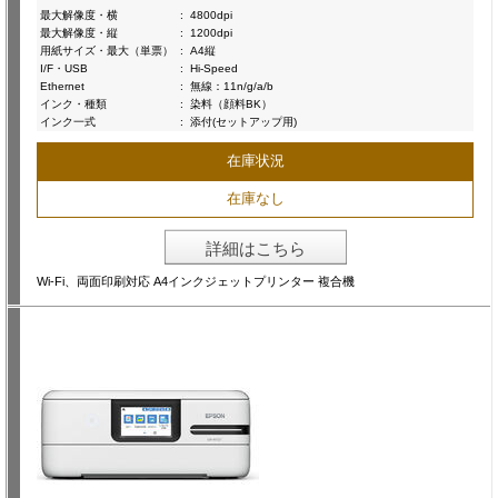
最大解像度・横
:
4800dpi
最大解像度・縦
:
1200dpi
用紙サイズ・最大（単票）
:
A4縦
I/F・USB
:
Hi-Speed
Ethernet
:
無線：11n/g/a/b
インク・種類
:
染料（顔料BK）
インク一式
:
添付(セットアップ用)
在庫状況
在庫なし
詳細はこちら
Wi-Fi、両面印刷対応 A4インクジェットプリンター 複合機