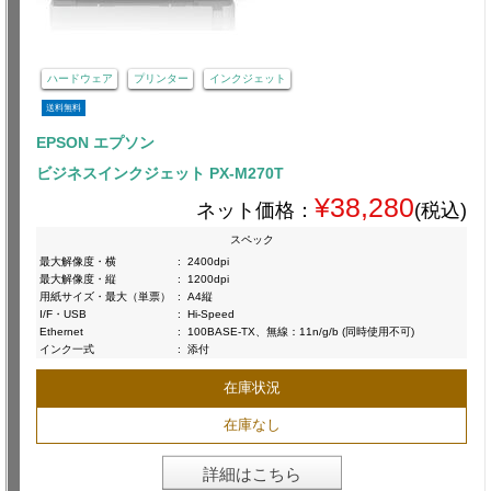
ハードウェア
プリンター
インクジェット
送料無料
EPSON エプソン
ビジネスインクジェット PX-M270T
¥38,280
ネット価格：
(税込)
スペック
最大解像度・横
:
2400dpi
最大解像度・縦
:
1200dpi
用紙サイズ・最大（単票）
:
A4縦
I/F・USB
:
Hi-Speed
Ethernet
:
100BASE-TX、無線：11n/g/b (同時使用不可)
インク一式
:
添付
在庫状況
在庫なし
詳細はこちら