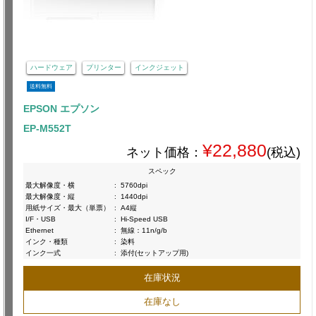
ハードウェア
プリンター
インクジェット
送料無料
EPSON エプソン
EP-M552T
¥22,880
ネット価格：
(税込)
スペック
最大解像度・横
:
5760dpi
最大解像度・縦
:
1440dpi
用紙サイズ・最大（単票）
:
A4縦
I/F・USB
:
Hi-Speed USB
Ethernet
:
無線：11n/g/b
インク・種類
:
染料
インク一式
:
添付(セットアップ用)
在庫状況
在庫なし