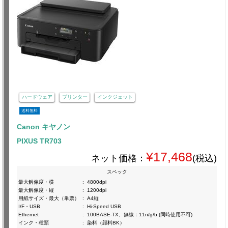
ハードウェア
プリンター
インクジェット
送料無料
Canon キヤノン
PIXUS TR703
¥17,468
ネット価格：
(税込)
スペック
最大解像度・横
:
4800dpi
最大解像度・縦
:
1200dpi
用紙サイズ・最大（単票）
:
A4縦
I/F・USB
:
Hi-Speed USB
Ethernet
:
100BASE-TX、無線：11n/g/b (同時使用不可)
インク・種類
:
染料（顔料BK）