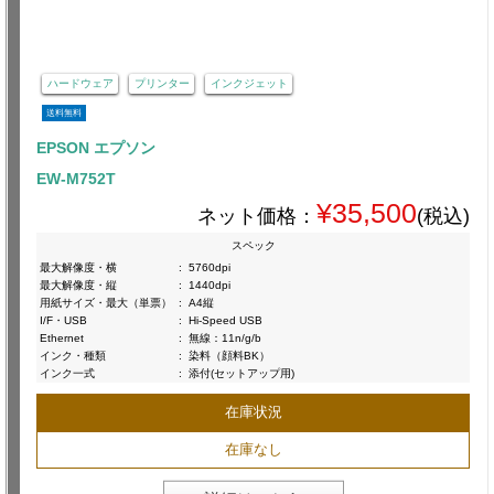
ハードウェア
プリンター
インクジェット
送料無料
EPSON エプソン
EW-M752T
¥35,500
ネット価格：
(税込)
スペック
最大解像度・横
:
5760dpi
最大解像度・縦
:
1440dpi
用紙サイズ・最大（単票）
:
A4縦
I/F・USB
:
Hi-Speed USB
Ethernet
:
無線：11n/g/b
インク・種類
:
染料（顔料BK）
インク一式
:
添付(セットアップ用)
在庫状況
在庫なし