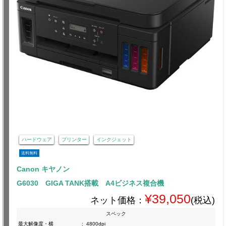
ハードウェア
プリンター
インクジェット
送料無料
Canon キヤノン
G6030 GIGA TANK搭載 A4ビジネス複合機
¥39,050
ネット価格：
(税込)
スペック
最大解像度・横
:
4800dpi