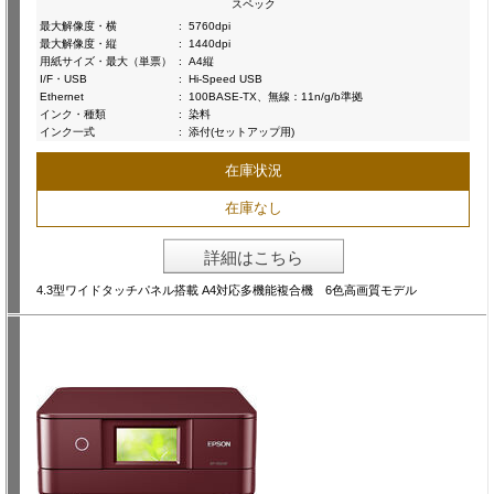
スペック
最大解像度・横
:
5760dpi
最大解像度・縦
:
1440dpi
用紙サイズ・最大（単票）
:
A4縦
I/F・USB
:
Hi-Speed USB
Ethernet
:
100BASE-TX、無線：11n/g/b準拠
インク・種類
:
染料
インク一式
:
添付(セットアップ用)
在庫状況
在庫なし
詳細はこちら
4.3型ワイドタッチパネル搭載 A4対応多機能複合機 6色高画質モデル