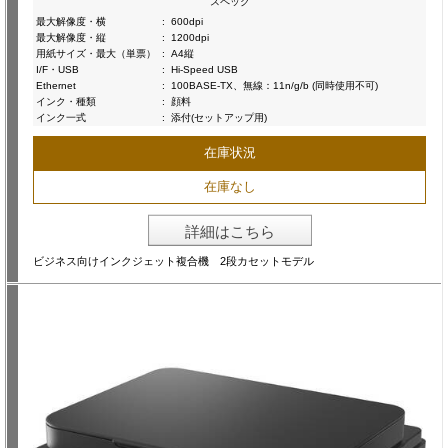
スペック
最大解像度・横
:
600dpi
最大解像度・縦
:
1200dpi
用紙サイズ・最大（単票）
:
A4縦
I/F・USB
:
Hi-Speed USB
Ethernet
:
100BASE-TX、無線：11n/g/b (同時使用不可)
インク・種類
:
顔料
インク一式
:
添付(セットアップ用)
在庫状況
在庫なし
詳細はこちら
ビジネス向けインクジェット複合機 2段カセットモデル