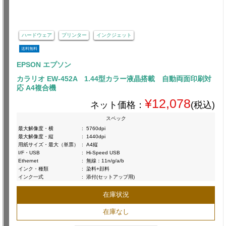
ハードウェア
プリンター
インクジェット
送料無料
EPSON エプソン
カラリオ EW-452A 1.44型カラー液晶搭載 自動両面印刷対
応 A4複合機
¥12,078
ネット価格：
(税込)
スペック
最大解像度・横
:
5760dpi
最大解像度・縦
:
1440dpi
用紙サイズ・最大（単票）
:
A4縦
I/F・USB
:
Hi-Speed USB
Ethernet
:
無線：11n/g/a/b
インク・種類
:
染料+顔料
インク一式
:
添付(セットアップ用)
在庫状況
在庫なし