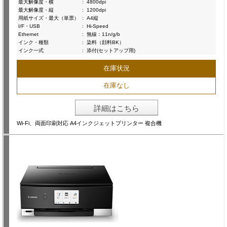
最大解像度・横
:
4800dpi
最大解像度・縦
:
1200dpi
用紙サイズ・最大（単票）
:
A4縦
I/F・USB
:
Hi-Speed
Ethernet
:
無線：11n/g/b
インク・種類
:
染料（顔料BK）
インク一式
:
添付(セットアップ用)
在庫状況
在庫なし
詳細はこちら
Wi-Fi、両面印刷対応 A4インクジェットプリンター 複合機