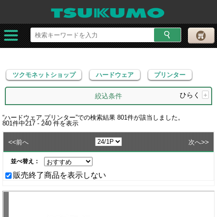
ツクモネットショップ
ハードウェア
プリンター
ツクモネットショップ
ハードウェア
プリンター
ひらく
+
絞込条件
“
ハードウェア,プリンター
”での検索結果
801
件が該当しました。
801
件中
217 - 240
件を表示
<<
>>
前へ
次へ
並べ替え：
販売終了商品を表示しない