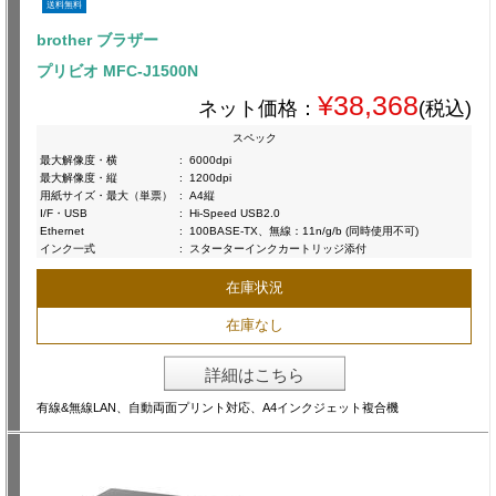
送料無料
brother ブラザー
プリビオ MFC-J1500N
¥38,368
ネット価格：
(税込)
スペック
最大解像度・横
:
6000dpi
最大解像度・縦
:
1200dpi
用紙サイズ・最大（単票）
:
A4縦
I/F・USB
:
Hi-Speed USB2.0
Ethernet
:
100BASE-TX、無線：11n/g/b (同時使用不可)
インク一式
:
スターターインクカートリッジ添付
在庫状況
在庫なし
詳細はこちら
有線&無線LAN、自動両面プリント対応、A4インクジェット複合機