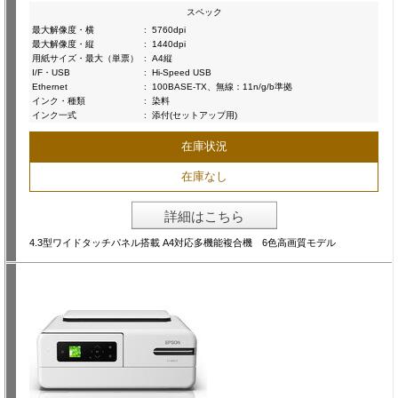
スペック
最大解像度・横
:
5760dpi
最大解像度・縦
:
1440dpi
用紙サイズ・最大（単票）
:
A4縦
I/F・USB
:
Hi-Speed USB
Ethernet
:
100BASE-TX、無線：11n/g/b準拠
インク・種類
:
染料
インク一式
:
添付(セットアップ用)
在庫状況
在庫なし
詳細はこちら
4.3型ワイドタッチパネル搭載 A4対応多機能複合機 6色高画質モデル