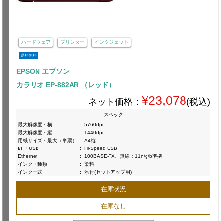
ハードウェア
プリンター
インクジェット
送料無料
EPSON エプソン
カラリオ EP-882AR （レッド）
¥23,078
ネット価格：
(税込)
スペック
最大解像度・横
:
5760dpi
最大解像度・縦
:
1440dpi
用紙サイズ・最大（単票）
:
A4縦
I/F・USB
:
Hi-Speed USB
Ethernet
:
100BASE-TX、無線：11n/g/b準拠
インク・種類
:
染料
インク一式
:
添付(セットアップ用)
在庫状況
在庫なし