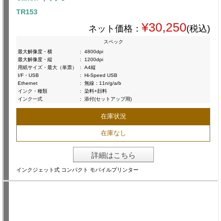
TR153
¥30,250
ネット価格：
(税込)
スペック
最大解像度・横
:
4800dpi
最大解像度・縦
:
1200dpi
用紙サイズ・最大（単票）
:
A4縦
I/F・USB
:
Hi-Speed USB
Ethernet
:
無線：11n/g/a/b
インク・種類
:
染料+顔料
インク一式
:
添付(セットアップ用)
在庫状況
在庫なし
詳細はこちら
インクジェット式 コンパクト モバイルプリンター