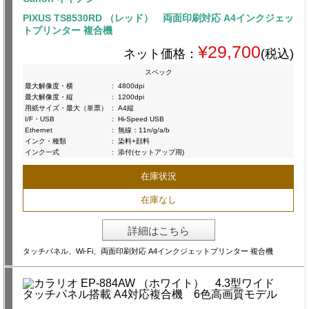
PIXUS TS8530RD （レッド） 両面印刷対応 A4インクジェッ
トプリンター 複合機
¥29,700
ネット価格：
(税込)
スペック
最大解像度・横
:
4800dpi
最大解像度・縦
:
1200dpi
用紙サイズ・最大（単票）
:
A4縦
I/F・USB
:
Hi-Speed USB
Ethernet
:
無線：11n/g/a/b
インク・種類
:
染料+顔料
インク一式
:
添付(セットアップ用)
在庫状況
在庫なし
詳細はこちら
タッチパネル、Wi-Fi、両面印刷対応 A4インクジェットプリンター 複合機