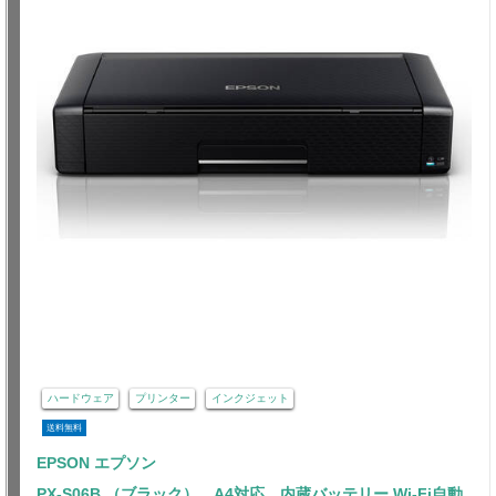
ハードウェア
プリンター
インクジェット
送料無料
EPSON エプソン
PX-S06B （ブラック） A4対応 内蔵バッテリー Wi-Fi自動