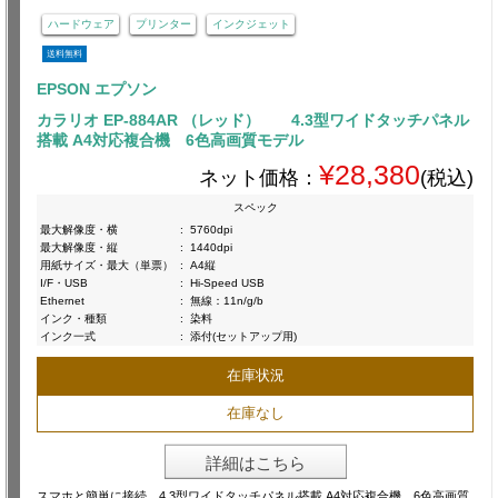
ハードウェア
プリンター
インクジェット
送料無料
EPSON エプソン
カラリオ EP-884AR （レッド） 4.3型ワイドタッチパネル
搭載 A4対応複合機 6色高画質モデル
¥28,380
ネット価格：
(税込)
スペック
最大解像度・横
:
5760dpi
最大解像度・縦
:
1440dpi
用紙サイズ・最大（単票）
:
A4縦
I/F・USB
:
Hi-Speed USB
Ethernet
:
無線：11n/g/b
インク・種類
:
染料
インク一式
:
添付(セットアップ用)
在庫状況
在庫なし
詳細はこちら
スマホと簡単に接続 4.3型ワイドタッチパネル搭載 A4対応複合機 6色高画質