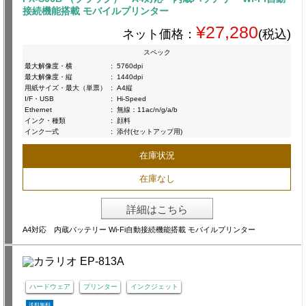
接続機能搭載 モバイルプリンター
¥27,280
ネット価格：
(税込)
スペック
最大解像度・横
:
5760dpi
最大解像度・縦
:
1440dpi
用紙サイズ・最大（単票）
:
A4縦
I/F・USB
:
Hi-Speed
Ethernet
:
無線：11ac/n/g/a/b
インク・種類
:
顔料
インク一式
:
添付(セットアップ用)
在庫状況
在庫なし
詳細はこちら
A4対応 内蔵バッテリー Wi-Fi自動接続機能搭載 モバイルプリンター
ハードウェア
プリンター
インクジェット
送料無料