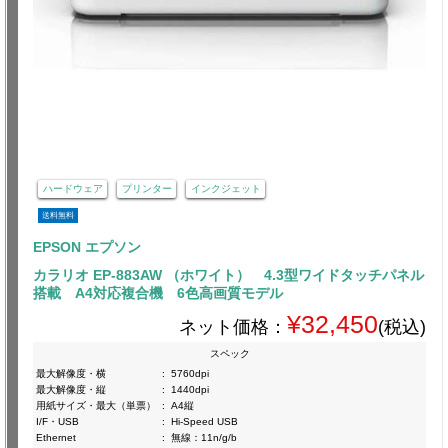
ハードウェア
プリンター
インクジェット
送料無料
EPSON エプソン
カラリオ EP-883AW （ホワイト） 4.3型ワイドタッチパネル
搭載 A4対応複合機 6色高画質モデル
¥32,450
ネット価格：
(税込)
スペック
最大解像度・横
:
5760dpi
最大解像度・縦
:
1440dpi
用紙サイズ・最大（単票）
:
A4縦
I/F・USB
:
Hi-Speed USB
Ethernet
:
無線：11n/g/b