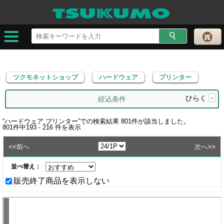
ツクモネットショップ
ハードウェア
プリンター
ツクモネットショップ
ハードウェア
プリンター
ひらく
+
絞込条件
“
ハードウェア,プリンター
”での検索結果
801
件が該当しました。
801
件中
193 - 216
件を表示
<<
>>
前へ
次へ
並べ替え：
販売終了商品を表示しない