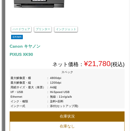
ハードウェア
プリンター
インクジェット
送料無料
Canon キヤノン
PIXUS XK90
¥21,780
ネット価格：
(税込)
スペック
最大解像度・横
:
4800dpi
最大解像度・縦
:
1200dpi
用紙サイズ・最大（単票）
:
A4縦
I/F・USB
:
Hi-Speed USB
Ethernet
:
無線：11n/g/a/b
インク・種類
:
染料+顔料
インク一式
:
添付(セットアップ用)
在庫状況
在庫なし