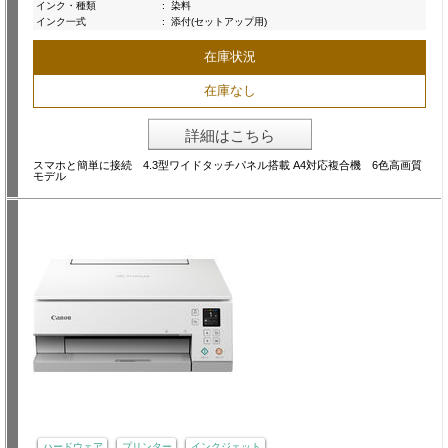
インク・種類
:
染料
インク一式
:
添付(セットアップ用)
在庫状況
在庫なし
詳細はこちら
スマホと簡単に接続 4.3型ワイドタッチパネル搭載 A4対応複合機 6色高画質
モデル
ハードウェア
プリンター
インクジェット