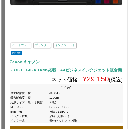
ハードウェア
プリンター
インクジェット
送料無料
Canon キヤノン
G3360 GIGA TANK搭載 A4ビジネスインクジェット複合機
¥29,150
ネット価格：
(税込)
スペック
最大解像度・横
:
4800dpi
最大解像度・縦
:
1200dpi
用紙サイズ・最大（単票）
:
A4縦
I/F・USB
:
Hi-Speed USB
Ethernet
:
無線：11n/g/b
インク・種類
:
染料（顔料BK）
インク一式
:
添付(セットアップ用)