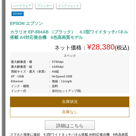
ハードウェア
プリンター
インクジェット
送料無料
EPSON エプソン
カラリオ EP-884AB （ブラック） 4.3型ワイドタッチパネル
搭載 A4対応複合機 6色高画質モデル
¥28,380
ネット価格：
(税込)
スペック
最大解像度・横
:
5760dpi
最大解像度・縦
:
1440dpi
用紙サイズ・最大（単票）
:
A4縦
I/F・USB
:
Hi-Speed USB
Ethernet
:
無線：11n/g/b
インク・種類
:
染料
インク一式
:
添付(セットアップ用)
在庫状況
在庫なし
詳細はこちら
スマホと簡単に接続 4.3型ワイドタッチパネル搭載 A4対応複合機 6色高画質