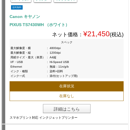
送料無料
Canon キヤノン
PIXUS TS7430WH （ホワイト）
¥21,450
ネット価格：
(税込)
スペック
最大解像度・横
:
4800dpi
最大解像度・縦
:
1200dpi
用紙サイズ・最大（単票）
:
A4縦
I/F・USB
:
Hi-Speed USB
Ethernet
:
無線：11n/g/b
インク・種類
:
染料+顔料
インク一式
:
添付(セットアップ用)
在庫状況
在庫なし
詳細はこちら
スマホプリント対応 インクジェットプリンター