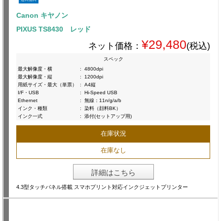
Canon キヤノン
PIXUS TS8430 レッド
¥29,480
ネット価格：
(税込)
スペック
最大解像度・横
:
4800dpi
最大解像度・縦
:
1200dpi
用紙サイズ・最大（単票）
:
A4縦
I/F・USB
:
Hi-Speed USB
Ethernet
:
無線：11n/g/a/b
インク・種類
:
染料（顔料BK）
インク一式
:
添付(セットアップ用)
在庫状況
在庫なし
詳細はこちら
4.3型タッチパネル搭載 スマホプリント対応インクジェットプリンター