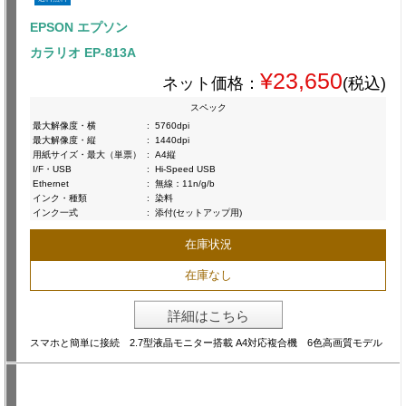
EPSON エプソン
カラリオ EP-813A
¥23,650
ネット価格：
(税込)
スペック
最大解像度・横
:
5760dpi
最大解像度・縦
:
1440dpi
用紙サイズ・最大（単票）
:
A4縦
I/F・USB
:
Hi-Speed USB
Ethernet
:
無線：11n/g/b
インク・種類
:
染料
インク一式
:
添付(セットアップ用)
在庫状況
在庫なし
詳細はこちら
スマホと簡単に接続 2.7型液晶モニター搭載 A4対応複合機 6色高画質モデル