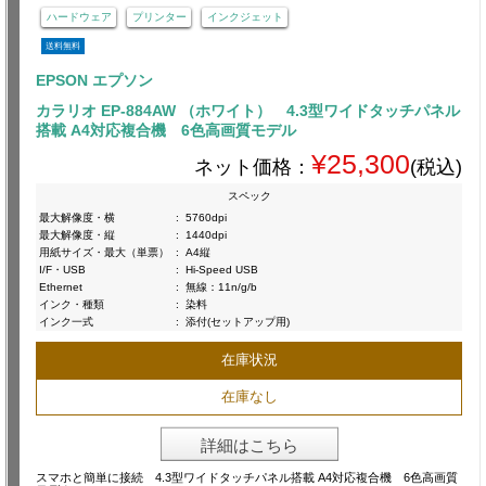
ハードウェア
プリンター
インクジェット
送料無料
EPSON エプソン
カラリオ EP-884AW （ホワイト） 4.3型ワイドタッチパネル
搭載 A4対応複合機 6色高画質モデル
¥25,300
ネット価格：
(税込)
スペック
最大解像度・横
:
5760dpi
最大解像度・縦
:
1440dpi
用紙サイズ・最大（単票）
:
A4縦
I/F・USB
:
Hi-Speed USB
Ethernet
:
無線：11n/g/b
インク・種類
:
染料
インク一式
:
添付(セットアップ用)
在庫状況
在庫なし
詳細はこちら
スマホと簡単に接続 4.3型ワイドタッチパネル搭載 A4対応複合機 6色高画質