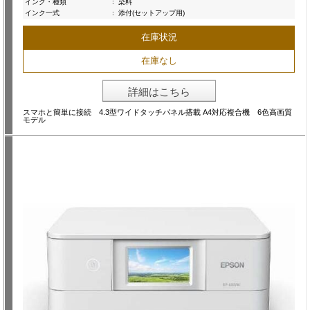
インク・種類
:
染料
インク一式
:
添付(セットアップ用)
在庫状況
在庫なし
詳細はこちら
スマホと簡単に接続 4.3型ワイドタッチパネル搭載 A4対応複合機 6色高画質
モデル