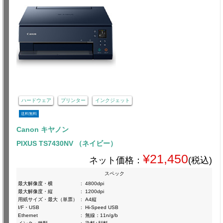
ハードウェア
プリンター
インクジェット
送料無料
Canon キヤノン
PIXUS TS7430NV （ネイビー）
¥21,450
ネット価格：
(税込)
スペック
最大解像度・横
:
4800dpi
最大解像度・縦
:
1200dpi
用紙サイズ・最大（単票）
:
A4縦
I/F・USB
:
Hi-Speed USB
Ethernet
:
無線：11n/g/b