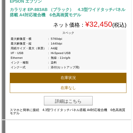
EPSON エプソン
カラリオ EP-883AB （ブラック） 4.3型ワイドタッチパネル
搭載 A4対応複合機 6色高画質モデル
¥32,450
ネット価格：
(税込)
スペック
最大解像度・横
:
5760dpi
最大解像度・縦
:
1440dpi
用紙サイズ・最大（単票）
:
A4縦
I/F・USB
:
Hi-Speed USB
Ethernet
:
無線：11n/g/b
インク・種類
:
染料
インク一式
:
添付(セットアップ用)
在庫状況
在庫なし
詳細はこちら
スマホと簡単に接続 4.3型ワイドタッチパネル搭載 A4対応複合機 6色高画質
モデル