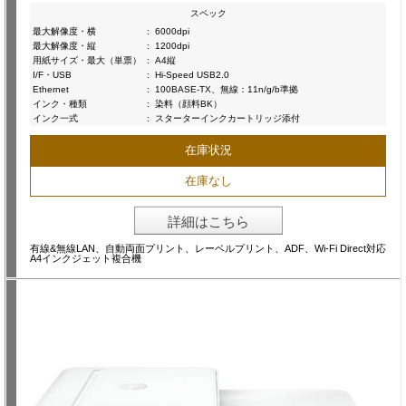
スペック
最大解像度・横
:
6000dpi
最大解像度・縦
:
1200dpi
用紙サイズ・最大（単票）
:
A4縦
I/F・USB
:
Hi-Speed USB2.0
Ethernet
:
100BASE-TX、無線：11n/g/b準拠
インク・種類
:
染料（顔料BK）
インク一式
:
スターターインクカートリッジ添付
在庫状況
在庫なし
詳細はこちら
有線&無線LAN、自動両面プリント、レーベルプリント、ADF、Wi-Fi Direct対応
A4インクジェット複合機