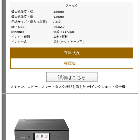
スペック
最大解像度・横
:
4800dpi
最大解像度・縦
:
1200dpi
用紙サイズ・最大（単票）
:
A4縦
I/F・USB
:
USB2.0
Ethernet
:
無線：11n/g/b
インク・種類
:
染料+顔料
インク一式
:
添付(セットアップ用)
在庫状況
在庫なし
詳細はこちら
スキャン、コピー、スマートタスク機能を備えた A4インクジェット複合機