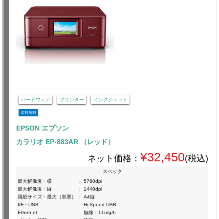
ハードウェア
プリンター
インクジェット
送料無料
EPSON エプソン
カラリオ EP-883AR （レッド）
¥32,450
ネット価格：
(税込)
スペック
最大解像度・横
:
5760dpi
最大解像度・縦
:
1440dpi
用紙サイズ・最大（単票）
:
A4縦
I/F・USB
:
Hi-Speed USB
Ethernet
:
無線：11n/g/b