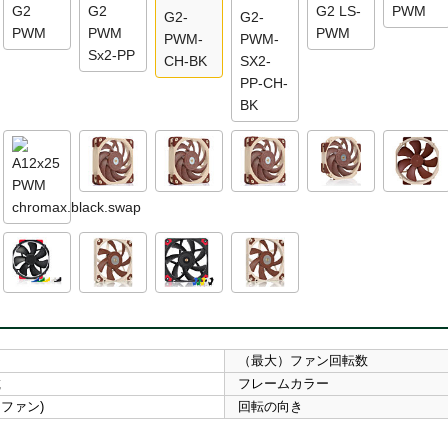
（最大）ファン回転数
載
フレームカラー
WMファン)
回転の向き