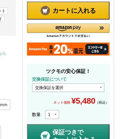
カートに入れる
ット
イ
ちら
ツクモの安心保証！
交換保証について
¥
5,480
ネット価格
（税込）
0mm
数量
保証つきで