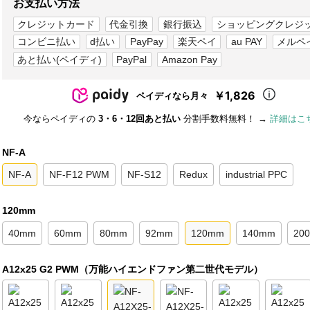
お支払い方法
クレジットカード
代金引換
銀行振込
ショッピングクレジ
コンビニ払い
d払い
PayPay
楽天ペイ
au PAY
メルペ
あと払い(ペイディ)
PayPal
Amazon Pay
￥1,826
ペイディなら月々
今ならペイディの
3・6・12回あと払い
分割手数料無料！ →
詳細はこ
NF-A
NF-A
NF-F12 PWM
NF-S12
Redux
industrial PPC
120mm
40mm
60mm
80mm
92mm
120mm
140mm
20
A12x25 G2 PWM（万能ハイエンドファン第二世代モデル）