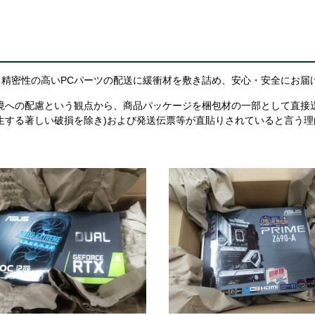
精密性の高いPCパーツの配送に緩衝材を敷き詰め、安心・安全にお届
境への配慮という観点から、商品パッケージを梱包材の一部として直接
生する著しい破損を除き)および発送伝票等が直貼りされていると言う