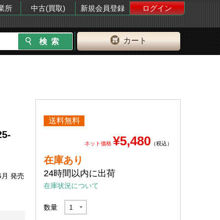
業所
中古(買取)
新規会員登録
ログイン
カート
送料無料
5-
¥5,480
ネット価格
（税込）
在庫あり
24時間以内に出荷
6月 発売
在庫状況について
数量