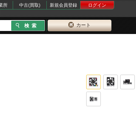
業所
中古(買取)
新規会員登録
ログイン
カート