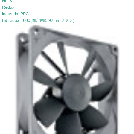
NF-S12
Redux
industrial PPC
B9 redux-1600(固定回転92mmファン)