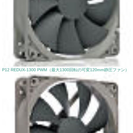
P12 REDUX-1300 PWM（最大1300回転の可変120mm静圧ファン）