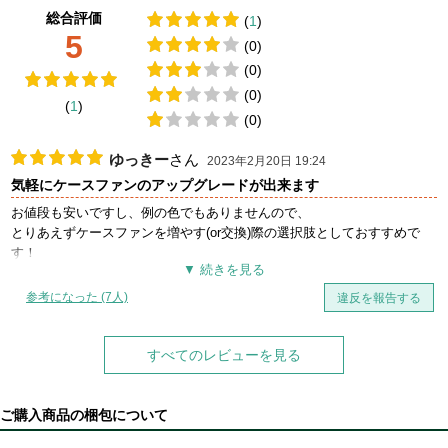
総合評価
(
1
)
5
(0)
(0)
(0)
(
1
)
(0)
ゆっきー
さん
2023年2月20日 19:24
気軽にケースファンのアップグレードが出来ます
お値段も安いですし、例の色でもありませんので、
とりあえずケースファンを増やす(or交換)際の選択肢としておすすめで
す！
能力的にも同価格帯のものより風量や風圧等劣る事は一切ありません。
参考になった (7人)
違反を報告する
すべてのレビューを見る
ご購入商品の梱包について