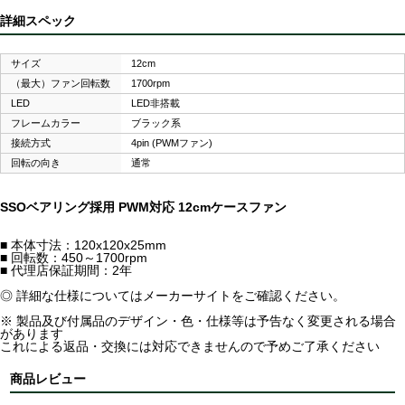
詳細スペック
サイズ
12cm
（最大）ファン回転数
1700rpm
LED
LED非搭載
フレームカラー
ブラック系
接続方式
4pin (PWMファン)
回転の向き
通常
SSOベアリング採用 PWM対応 12cmケースファン
■ 本体寸法：120x120x25mm
■ 回転数：450～1700rpm
■ 代理店保証期間：2年
◎ 詳細な仕様についてはメーカーサイトをご確認ください。
※ 製品及び付属品のデザイン・色・仕様等は予告なく変更される場合
があります
これによる返品・交換には対応できませんので予めご了承ください
商品レビュー