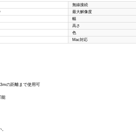
無線接続
D
最大解像度
幅
高さ
色
Mac対応
約3mの距離まで使用可
可能
い。