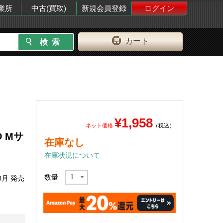
業所
中古(買取)
新規会員登録
ログイン
カート
¥1,958
ネット価格
（税込）
D Mサ
在庫なし
在庫状況について
数量
0月 発売