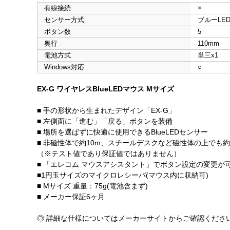
有線接続
×
センサー方式
ブルーLE
ボタン数
5
奥行
110mm
電池方式
単三x1
Windows対応
○
EX-G ワイヤレスBlueLEDマウス Mサイズ
■ 手の形状から生まれたデザイン「EX-G」
■ 左側面に「進む」「戻る」ボタンを装備
■ 場所を選ばずに快適に使用できるBlueLEDセンサー
■ 非磁性体で約10m、スチールデスクなど磁性体の上でも
（※テスト値であり保証値ではありません）
■ 「エレコム マウスアシスタント」でボタン設定の変更が
■1円玉サイズのマイクロレシーバ(マウス内に収納可)
■ Mサイズ 重量：75g(電池含まず)
■ メーカー保証6ヶ月
◎ 詳細な仕様についてはメーカーサイトからご確認くださ