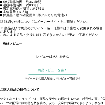
■ 連続動作時間：約363時間
■ 連続待機時間：約833日
■ 想定電池使用期間：約675日
■ 本体重量：約81g
■ 付属品：動作確認用単3形アルカリ乾電池x1
◎ 詳細な仕様についてはメーカーサイトをご確認ください。
※ 製品及び付属品のデザイン・色・仕様等は予告なく変更される場合
があります
これによる返品・交換には対応できませんので予めご了承ください
商品レビュー
レビューはありません
商品レビューを書く
マイページの購入履歴よりレビュー可能です
ご購入商品の梱包について
ツクモネットショップでは、商品を安全にお届けするため、精密性の高いPC
パーツの配送に緩衝材を敷き詰め、安心・安全にお届けできるよう丁寧な梱