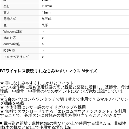
奥行
110mm
高さ
41mm
電池方式
単三x1
色
黒系
Windows対応
○
Mac対応
○
android対応
○
iOS対応
○
マルチペアリング
○
BTワイヤレス接続 手になじみやすい マウス Mサイズ
★ 手になじみやすくしっかりとフィット
マウス操作時に最も使用頻度の高い親指と薬指に着目し、基節骨、母指
球筋、中節骨、中手骨の4つのポイントになじむ形状に設計していま
す。
★ 2台のパソコンをワンタッチで切り替えて使用できるマルチペアリン
グ機能を搭載
★ 本体側面にレザー調のサイドグリップを採用
★ 無料でダウンロードできる「エレコムマウスアシスタント」を利用
することで、各ボタンにお好みの機能を割り当てることができます
■ 電波到達距離：磁性体(鉄の机など)の上で使用する場合:3m、非磁性
体(木の机など)の上で使用する場合:10m