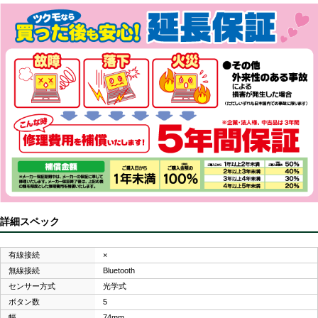
詳細スペック
有線接続
×
無線接続
Bluetooth
センサー方式
光学式
ボタン数
5
幅
74mm