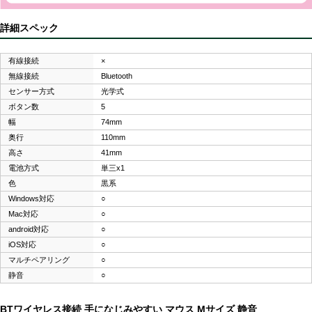
詳細スペック
有線接続
×
無線接続
Bluetooth
センサー方式
光学式
ボタン数
5
幅
74mm
奥行
110mm
高さ
41mm
電池方式
単三x1
色
黒系
Windows対応
○
Mac対応
○
android対応
○
iOS対応
○
マルチペアリング
○
静音
○
BTワイヤレス接続 手になじみやすい マウス Mサイズ 静音