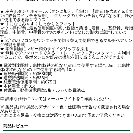
★ 左右ボタンとホイールボタンに加え、｢進む｣、｢戻る｣を含めた5ボタ
ンに静音スイッチを採用し、クリックのカチカチ音が気にならず、静か
に使用できる静音マウス
★ 手になじみやすくしっかりとフィット
マウス操作時に最も使用頻度の高い親指と薬指に着目し、基節骨、母指
球筋、中節骨、中手骨の4つのポイントになじむ形状に設計していま
す。
★ 2台のパソコンをワンタッチで切り替えて使用できるマルチペアリン
グ機能を搭載
★ 本体側面にレザー調のサイドグリップを採用
★ 無料でダウンロードできる「エレコムマウスアシスタント」を利用
することで、各ボタンにお好みの機能を割り当てることができます
■ 電波到達距離：磁性体(鉄の机など)の上で使用する場合:3m、非磁性
体(木の机など)の上で使用する場合:10m
■ 連続動作時間：約363時間
■ 連続待機時間：約833日
■ 想定電池使用期間：約675日
■ 本体重量：約81g
■ 付属品：動作確認用単3形アルカリ乾電池x1
◎ 詳細な仕様についてはメーカーサイトをご確認ください。
※ 製品及び付属品のデザイン・色・仕様等は予告なく変更される場合
があります
これによる返品・交換には対応できませんので予めご了承ください
商品レビュー