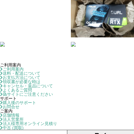
ご利用案内
ご利用案内
送料・配送について
お支払方法について
領収書が必要な時は
キャンセル・返品について
よくあるご質問
偽サイトにご注意ください
サポート
購入後のサポート
お問合せ
ご案内
店舗情報
法人営業所
法人様専用オンライン見積り
中古 (買取)