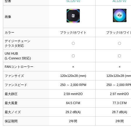
型番
SL120 V2
AL120 V2
画像
カラー
ブラック/ホワイト
ブラック/ホワイ
デイジーチェーン
〇
〇
クラスタ対応
UNI HUB
〇
〇
(L-Connect 3対応)
FANコントローラー
×
×
ファンサイズ
120x120x28 (mm)
120x120x28 (mm
ファンスピード
250 ～ 2,000 RPM
250 ～ 2,000 RP
最大静圧
2.59 mmH2O
2.97 mmH2O
最大風量
64.5 CFM
77.3 CFM
最大ノイズ
29.2 dB(A)
28.7 dB(A)
保証期間
2年間
2年間