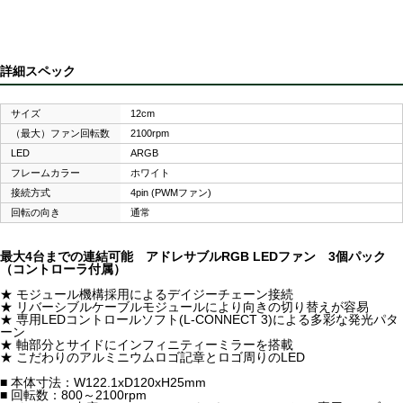
詳細スペック
サイズ
12cm
（最大）ファン回転数
2100rpm
LED
ARGB
フレームカラー
ホワイト
接続方式
4pin (PWMファン)
回転の向き
通常
最大4台までの連結可能 アドレサブルRGB LEDファン 3個パック
（コントローラ付属）
★ モジュール機構採用によるデイジーチェーン接続
★ リバーシブルケーブルモジュールにより向きの切り替えが容易
★ 専用LEDコントロールソフト(L-CONNECT 3)による多彩な発光パタ
ーン
★ 軸部分とサイドにインフィニティーミラーを搭載
★ こだわりのアルミニウムロゴ記章とロゴ周りのLED
■ 本体寸法：W122.1xD120xH25mm
■ 回転数：800～2100rpm