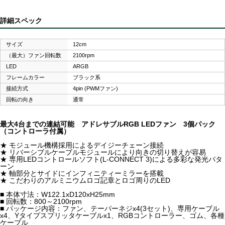
詳細スペック
サイズ
12cm
（最大）ファン回転数
2100rpm
LED
ARGB
フレームカラー
ブラック系
接続方式
4pin (PWMファン)
回転の向き
通常
最大4台までの連結可能 アドレサブルRGB LEDファン 3個パック
（コントローラ付属）
★ モジュール機構採用によるデイジーチェーン接続
★ リバーシブルケーブルモジュールにより向きの切り替えが容易
★ 専用LEDコントロールソフト(L-CONNECT 3)による多彩な発光パタ
ーン
★ 軸部分とサイドにインフィニティーミラーを搭載
★ こだわりのアルミニウムロゴ記章とロゴ周りのLED
■ 本体寸法：W122.1xD120xH25mm
■ 回転数：800～2100rpm
■ パッケージ内容：ファン、テーパーネジx4(3セット)、専用ケーブル
x4、Yタイプスプリッタケーブルx1、RGBコントローラー、ゴム、各種
ケーブル