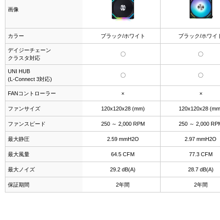
画像
カラー
ブラック/ホワイト
ブラック/ホワイ
デイジーチェーン
〇
〇
クラスタ対応
UNI HUB
〇
〇
(L-Connect 3対応)
FANコントローラー
×
×
ファンサイズ
120x120x28 (mm)
120x120x28 (mm
ファンスピード
250 ～ 2,000 RPM
250 ～ 2,000 RP
最大静圧
2.59 mmH2O
2.97 mmH2O
最大風量
64.5 CFM
77.3 CFM
最大ノイズ
29.2 dB(A)
28.7 dB(A)
保証期間
2年間
2年間