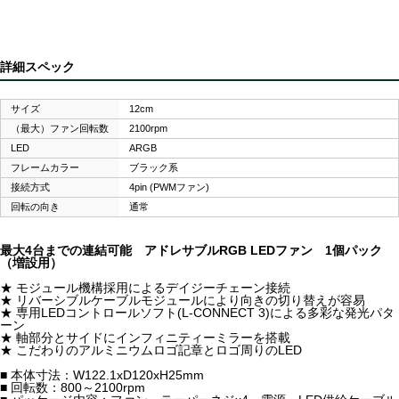
詳細スペック
サイズ
12cm
（最大）ファン回転数
2100rpm
LED
ARGB
フレームカラー
ブラック系
接続方式
4pin (PWMファン)
回転の向き
通常
最大4台までの連結可能 アドレサブルRGB LEDファン 1個パック
（増設用）
★ モジュール機構採用によるデイジーチェーン接続
★ リバーシブルケーブルモジュールにより向きの切り替えが容易
★ 専用LEDコントロールソフト(L-CONNECT 3)による多彩な発光パタ
ーン
★ 軸部分とサイドにインフィニティーミラーを搭載
★ こだわりのアルミニウムロゴ記章とロゴ周りのLED
■ 本体寸法：W122.1xD120xH25mm
■ 回転数：800～2100rpm