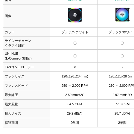
画像
カラー
ブラック/ホワイト
ブラック/ホワイ
デイジーチェーン
〇
〇
クラスタ対応
UNI HUB
〇
〇
(L-Connect 3対応)
FANコントローラー
×
×
ファンサイズ
120x120x28 (mm)
120x120x28 (mm
ファンスピード
250 ～ 2,000 RPM
250 ～ 2,000 RP
最大静圧
2.59 mmH2O
2.97 mmH2O
最大風量
64.5 CFM
77.3 CFM
最大ノイズ
29.2 dB(A)
28.7 dB(A)
保証期間
2年間
2年間