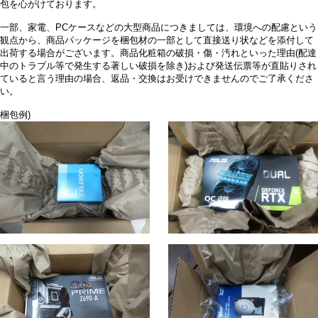
包を心がけております。
一部、家電、PCケースなどの大型商品につきましては、環境への配慮という
観点から、商品パッケージを梱包材の一部として直接送り状などを添付して
出荷する場合がございます。商品化粧箱の破損・傷・汚れといった理由(配達
中のトラブル等で発生する著しい破損を除き)および発送伝票等が直貼りされ
ていると言う理由の場合、返品・交換はお受けできませんのでご了承くださ
い。
梱包例)