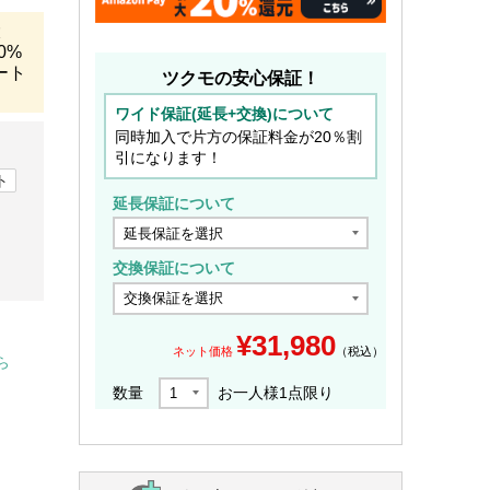
大
0%
ート
ツクモの安心保証！
ワイド保証(延長+交換)について
同時加入で片方の保証料金が20％割
引になります！
ト
延長保証について
交換保証について
¥
31,980
ネット価格
（税込）
ら
数量
お一人様
1
点限り