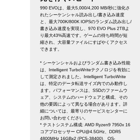
990 EVOは、最大5,000/4,200 MB/秒に強化さ
れたシーケンシャル読み出し/書き込み速度
と、最大700K/800K IOPSのランダム読み出し/
書き込み速度を実現し、970 EVO Plus 2TBよ
り最大43%高速です。ゲームの待ち時間が短
縮され、大容量ファイルにすばやくアクセス
できます。
* シーケンシャルおよびランダム書き込み性能
は、Intelligent TurboWriteテクノロジを有効に
して測定されました。Intelligent TurboWrite
は、特定のデータ転送サイズ内でのみ動作し
ます。パフォーマンスは、SSDのファームウ
ェア、システムのハードウェアと構成、その
他の要因によって異なる場合があります。詳
細については、最寄りのサービスセンターに
お問い合わせください。
* テストシステム構成: AMD Ryzen9 7950x 16
コアプロセッサー CPU@4.5GHz、DDR5
4800MHz 16GBx2 (PC5-38400)、OS-