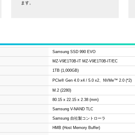
ます。
Samsung SSD 990 EVO
MZ-V9E1T0B-IT MZ-V9E1T0B-IT/EC
1TB (1,000GB)
PCIe® Gen 4.0 x4 / 5.0 x2、NVMe™ 2.0 (*2)
M.2 (2280)
80.15 x 22.15 x 2.38 (mm)
Samsung V-NAND TLC
Samsung 自社製コントローラ
HMB (Host Memory Buffer)