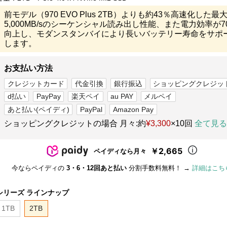
前モデル（970 EVO Plus 2TB）よりも約43％高速化した最
5,000MB/sのシーケンシャル読み出し性能、また電力効率が7
向上し、モダンスタンバイにより長いバッテリー寿命をサポ
します。
お支払い方法
クレジットカード
代金引換
銀行振込
ショッピングクレジッ
d払い
PayPay
楽天ペイ
au PAY
メルペイ
あと払い(ペイディ)
PayPal
Amazon Pay
ショッピングクレジットの場合 月々:約
¥3,300
×10回
全て見る
￥2,665
ペイディなら月々
今ならペイディの
3・6・12回あと払い
分割手数料無料！ →
詳細はこち
シリーズ ラインナップ
1TB
2TB