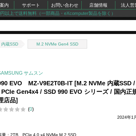
案内
サポート
お問い合わせ
店舗情報
法人営
00円以上で送料無料（一部商品・eXcomputer製品を除く）
内蔵SSD
M.2 NVMe Gen4 SSD
SAMSUNG サムスン
990 EVO MZ-V9E2T0B-IT [M.2 NVMe 内蔵SSD /
/ PCIe Gen4x4 / SSD 990 EVO シリーズ / 国内
理店品]
(
0
)
2024年1
容量：2TB PCIe 4.0 x4 NVMe M.2 SSD