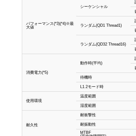
シーケンシャル
パフォーマンス(*3)(*4)※最
ランダム(QD1 Thread1)
大値
ランダム(QD32 Thread16)
動作時(平均)
消費電力(*5)
待機時
L1.2モード時
温度範囲
使用環境
湿度範囲
耐衝撃性
耐振動性
耐久性
MTBF