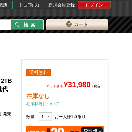
業所
中古(買取)
新規会員登録
ログイン
カート
送料無料
 2TB
¥31,980
ネット価格
（税込）
正規代
在庫なし
在庫状況について
月 発売
数量
お一人様
1
点限り