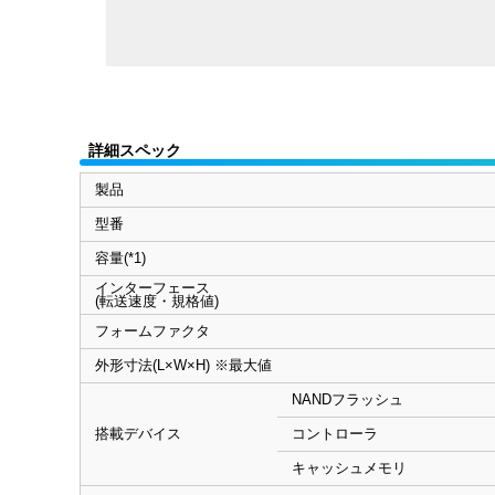
詳細スペック
製品
型番
容量(*1)
インターフェース
(転送速度・規格値)
フォームファクタ
外形寸法(L×W×H) ※最大値
NANDフラッシュ
搭載デバイス
コントローラ
キャッシュメモリ