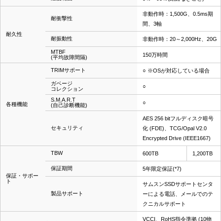
非動作時：1,500G、0.5ms期
耐衝撃性
間、3軸
耐久性
耐振動性
非動作時：20～2,000Hz、20G
MTBF
150万時間
(平均故障間隔)
TRIMサポート
○ ※OSが対応している場合
ガベージ
○
コレクション
S.M.A.R.T
○
各種機能
(自己診断機能)
AES 256 bitフルディスク暗号
セキュリティ
化 (FDE)、TCG/Opal V2.0
Encrypted Drive (IEEE1667)
TBW
600TB
1,200TB
保証期間
5年限定保証(*7)
保証・サポー
ト
サムスンSSDサポートセンタ
製品サポート
ーによる電話、メールでのテ
クニカルサポート
VCCI、RoHS指令準拠 (10物