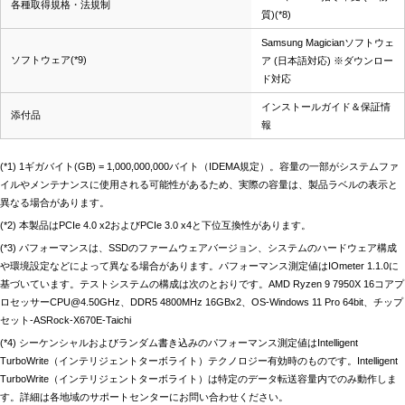
各種取得規格・法規制
質)(*8)
Samsung Magicianソフトウェ
ソフトウェア(*9)
ア (日本語対応) ※ダウンロー
ド対応
インストールガイド＆保証情
添付品
報
(*1) 1ギガバイト(GB) = 1,000,000,000バイト（IDEMA規定）。容量の一部がシステムファ
イルやメンテナンスに使用される可能性があるため、実際の容量は、製品ラベルの表示と
異なる場合があります。
(*2) 本製品はPCIe 4.0 x2およびPCIe 3.0 x4と下位互換性があります。
(*3) パフォーマンスは、SSDのファームウェアバージョン、システムのハードウェア構成
や環境設定などによって異なる場合があります。パフォーマンス測定値はIOmeter 1.1.0に
基づいています。テストシステムの構成は次のとおりです。AMD Ryzen 9 7950X 16コアプ
ロセッサーCPU@4.50GHz、DDR5 4800MHz 16GBx2、OS-Windows 11 Pro 64bit、チップ
セット-ASRock-X670E-Taichi
(*4) シーケンシャルおよびランダム書き込みのパフォーマンス測定値はIntelligent
TurboWrite（インテリジェントターボライト）テクノロジー有効時のものです。Intelligent
TurboWrite（インテリジェントターボライト）は特定のデータ転送容量内でのみ動作しま
す。詳細は各地域のサポートセンターにお問い合わせください。