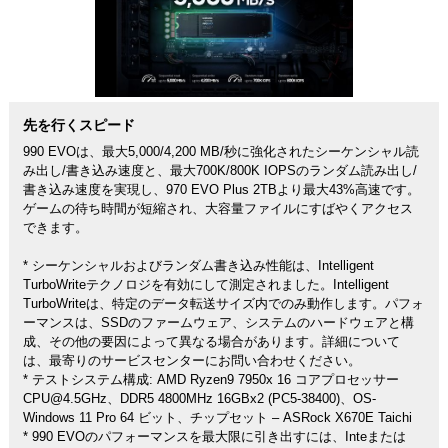
先を行くスピード
990 EVOは、最大5,000/4,200 MB/秒に強化されたシーケンシャル読
み出し/書き込み速度と、最大700K/800K IOPSのランダム読み出し/
書き込み速度を実現し、970 EVO Plus 2TBより最大43%高速です。
ゲームの待ち時間が短縮され、大容量ファイルにすばやくアクセス
できます。
* シーケンシャルおよびランダム書き込み性能は、Intelligent
TurboWriteテクノロジを有効にして測定されました。Intelligent
TurboWriteは、特定のデータ転送サイズ内でのみ動作します。パフォ
ーマンスは、SSDのファームウェア、システムのハードウェアと構
成、その他の要因によって異なる場合があります。詳細について
は、最寄りのサービスセンターにお問い合わせください。
* テストシステム構成: AMD Ryzen9 7950x 16 コアプロセッサー
CPU@4.5GHz、DDR5 4800MHz 16GBx2 (PC5-38400)、OS-
Windows 11 Pro 64 ビット、チップセット – ASRock X670E Taichi
* 990 EVOのパフォーマンスを最大限に引き出すには、Inteまたは