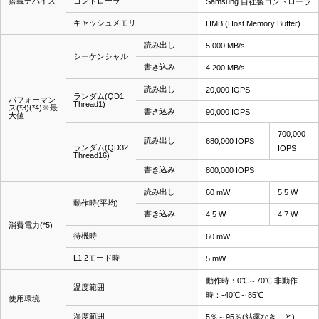
搭載デバイス
コントローラ
Samsung 自社製コントローラ
キャッシュメモリ
HMB (Host Memory Buffer)
読み出し
5,000 MB/s
シーケンシャル
書き込み
4,200 MB/s
読み出し
20,000 IOPS
ランダム(QD1
パフォーマン
Thread1)
ス(*3)(*4)※最
書き込み
90,000 IOPS
大値
700,000
読み出し
680,000 IOPS
ランダム(QD32
IOPS
Thread16)
書き込み
800,000 IOPS
読み出し
60 mW
5.5 W
動作時(平均)
書き込み
4.5 W
4.7 W
消費電力(*5)
待機時
60 mW
L1.2モード時
5 mW
動作時：0℃～70℃ 非動作
温度範囲
時：-40℃～85℃
使用環境
湿度範囲
5％～95％(結露なきこと)