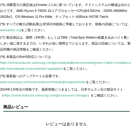
(*5) 消費電力の測定値はIOmeter 1.1.0に基づいています。テストシステムの構成は次のと
おりです。AMD Ryzen 9 7950X 16コアプロセッサーCPU@4.50GHz、DDR5 4800MHz
16GBx2、OS-Windows 11 Pro 64bit、チップセット-ASRock-X670E-Taichi
(*6) すべての耐久試験結果はJESD218規格に準拠しております。規格の詳細については、
www.jedec.org
をご覧ください。
(*7) 製品保証は、期間（5年間）もしくはTBW（Total Byte Written=総書き込みバイト数）
しきい値に達するまでの、いずれか短い期間までとなります。保証の詳細については、製
品同梱の保証情報をご確認ください。
(*8) 本製品のRoHS対応については、
https://semiconductor.samsung.com/jp/sustainability/environment/green-chip/in-compliance-
with-international-environmental-regulations/
をご覧ください。
(*9) 最新版へのアップデートが必要です。
www.samsung.com/semiconductor/minisite/jp/support/tools/
をご覧ください。
2024年1月時点の情報です。最新情報につきましては、日本サムスン社の製品サイト
（
https://semiconductor.samsung.com/jp/consumer-storage/
）をご確認ください。
商品レビュー
レビューはありません