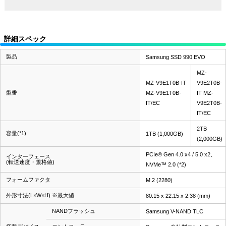
詳細スペック
製品
Samsung SSD 990 EVO
MZ-
MZ-V9E1T0B-IT
V9E2T0B-
型番
MZ-V9E1T0B-
IT MZ-
IT/EC
V9E2T0B-
IT/EC
2TB
容量(*1)
1TB (1,000GB)
(2,000GB)
PCIe® Gen 4.0 x4 / 5.0 x2、
インターフェース
(転送速度・規格値)
NVMe™ 2.0 (*2)
フォームファクタ
M.2 (2280)
外形寸法(L×W×H) ※最大値
80.15 x 22.15 x 2.38 (mm)
NANDフラッシュ
Samsung V-NAND TLC