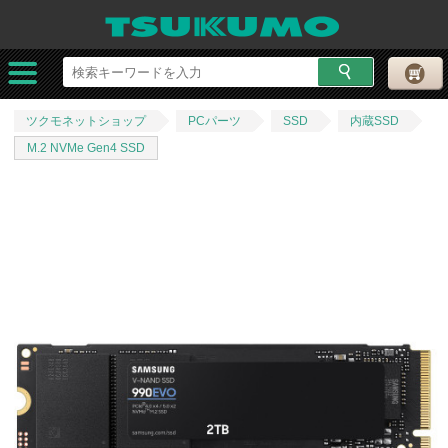
ツクモネットショップ
PCパーツ
SSD
内蔵SSD
M.2 NVMe Gen4 SSD