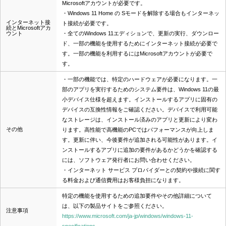
Microsoftアカウントが必要です。
・Windows 11 Home の Sモードを解除する場合もインターネッ
インターネット接
ト接続が必要です。
続とMicrosoftアカ
ウント
・全てのWindows 11エディションで、更新の実行、ダウンロー
ド、一部の機能を使用するためにインターネット接続が必要で
す。一部の機能を利用するにはMicrosoftアカウントが必要で
す。
・一部の機能では、特定のハードウェアが必要になります。一
部のアプリを実行するためのシステム要件は、Windows 11の最
小デバイス仕様を超えます。インストールするアプリに固有の
デバイスの互換性情報をご確認ください。デバイスで利用可能
なストレージは、インストール済みのアプリと更新により変わ
その他
ります。高性能で高機能のPCではパフォーマンスが向上しま
す。更新に伴い、今後要件が追加される可能性があります。イ
ンストールするアプリに追加の要件があるかどうかを確認する
には、ソフトウェア発行者にお問い合わせください。
・インターネット サービス プロバイダーとの契約や接続に関す
る料金および通信費用はお客様負担になります。
特定の機能を使用するための追加要件やその他詳細について
は、以下の製品サイトをご参照ください。
注意事項
https://www.microsoft.com/ja-jp/windows/windows-11-