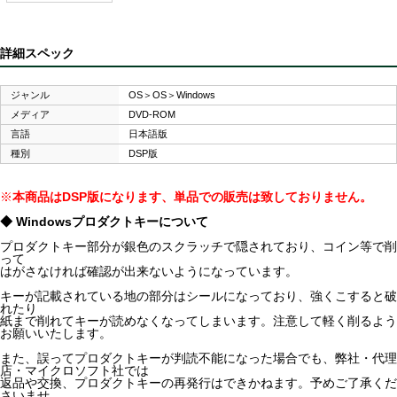
詳細スペック
ジャンル
OS＞OS＞Windows
メディア
DVD-ROM
言語
日本語版
種別
DSP版
※
本商品はDSP版になります、単品での販売は致しておりません。
◆ Windowsプロダクトキーについて
プロダクトキー部分が銀色のスクラッチで隠されており、コイン等で削
って
はがさなければ確認が出来ないようになっています。
キーが記載されている地の部分はシールになっており、強くこすると破
れたり
紙まで削れてキーが読めなくなってしまいます。注意して軽く削るよう
お願いいたします。
また、誤ってプロダクトキーが判読不能になった場合でも、弊社・代理
店・マイクロソフト社では
返品や交換、プロダクトキーの再発行はできかねます。予めご了承くだ
さいませ。