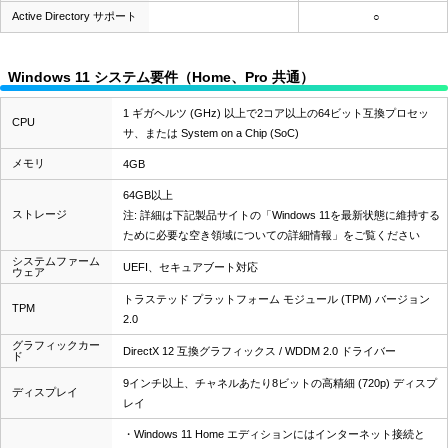
Active Directory サポート
○
Windows 11 システム要件（Home、Pro 共通）
1 ギガヘルツ (GHz) 以上で2コア以上の64ビット互換プロセッ
CPU
サ、または System on a Chip (SoC)
メモリ
4GB
64GB以上
ストレージ
注: 詳細は下記製品サイトの「Windows 11を最新状態に維持する
ために必要な空き領域についての詳細情報」をご覧ください
システムファーム
UEFI、セキュアブート対応
ウェア
トラステッド プラットフォーム モジュール (TPM) バージョン
TPM
2.0
グラフィックカー
DirectX 12 互換グラフィックス / WDDM 2.0 ドライバー
ド
9インチ以上、チャネルあたり8ビットの高精細 (720p) ディスプ
ディスプレイ
レイ
・Windows 11 Home エディションにはインターネット接続と