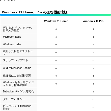
Windows 11 Home、Pro の主な機能比較
Windows 11 Home
Windows 11 Pro
デジタル ペン、タッチ、
○
○
音声入力機能
Microsoft Edge
○
○
Windows Hello
○
○
進化した仮想デスクトッ
○
○
プ
スナップ レイアウト
○
○
家庭用Microsoft Teams
○
○
保護者による制限/保護
○
○
Windows セキュリティ ウ
○
○
ィルスと脅威の防止
BitLocker デバイス暗号化
○
グループポリシー
○
ビジネス向け Microsoft
○
Store