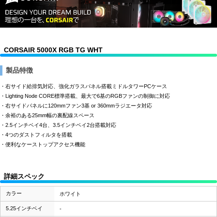
CORSAIR 5000X RGB TG WHT
製品特徴
・右サイド給排気対応、強化ガラスパネル搭載ミドルタワーPCケース
・Lighting Node CORE標準搭載、最大で6基のRGBファンの制御に対応
・右サイドパネルに120mmファン3基 or 360mmラジエータ対応
・余裕のある25mm幅の裏配線スペース
・2.5インチベイ4台、3.5インチベイ2台搭載対応
・4つのダストフィルタを搭載
・便利なケーストップアクセス機能
詳細スペック
カラー
ホワイト
5.25インチベイ
-