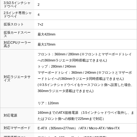
3.5/2.5インチシャ
2
ドウベイ
2.5インチ専用シャ
4
ドウベイ
拡張スロット
7+2
拡張カードスペー
最大420mm
ス
対応CPUクーラー
最大170mm
高さ
フロント：360mm / 280mm (※フロントとマザーボードトレイ
への360mmラジエータ同時搭載はできません)
トップ：280mm / 240mm
マザーボードトレイ：360mm / 240mm (※フロントとマザーボ
対応ラジエータサ
ードトレイへの360mmラジエータ同時搭載はできません)
イズ
(※3.5インチシャドウベイをケースフロント側へ設置した場合、
360mmラジエータ搭載はできません)
リア：120mm
160mmまでのATX規格電源 （3.5インチシャドウベイ取外し、ま
対応電源
たはフロント側への移動で225mmまで対応）
対応マザーボード
E-ATX（305mm×277mm） / ATX / Micro-ATX / Mini-ITX