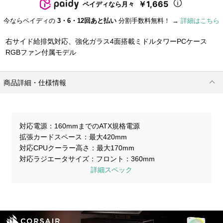
￥1,665
ペイディなら月々
今ならペイディの
3・6・12回あと払い
分割手数料無料！ →
詳細はこちら
右サイド給排気対応、強化ガラス4面搭載ミドルタワーPCケース
RGBファン付属モデル
商品詳細・仕様情報
対応電源
160mmまでのATX規格電源
拡張カードスペース
最大420mm
対応CPUクーラー高さ
最大170mm
対応ラジエータサイズ
フロント：360mm
詳細スペック