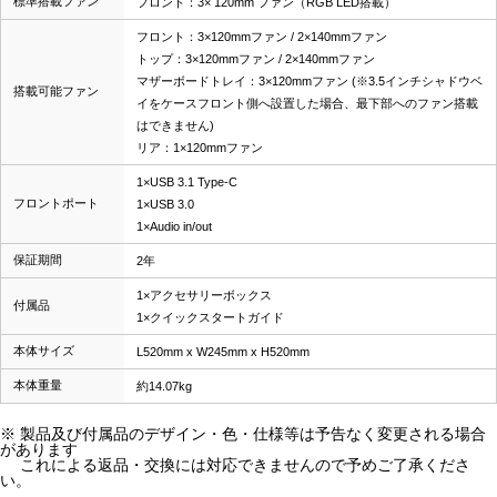
標準搭載ファン
フロント：3× 120mm ファン（RGB LED搭載）
フロント：3×120mmファン / 2×140mmファン
トップ：3×120mmファン / 2×140mmファン
マザーボードトレイ：3×120mmファン (※3.5インチシャドウベ
搭載可能ファン
イをケースフロント側へ設置した場合、最下部へのファン搭載
はできません)
リア：1×120mmファン
1×USB 3.1 Type-C
フロントポート
1×USB 3.0
1×Audio in/out
保証期間
2年
1×アクセサリーボックス
付属品
1×クイックスタートガイド
本体サイズ
L520mm x W245mm x H520mm
本体重量
約14.07kg
※ 製品及び付属品のデザイン・色・仕様等は予告なく変更される場合
があります
これによる返品・交換には対応できませんので予めご了承くださ
い。