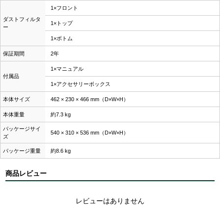
1×フロント
ダストフィルタ
1×トップ
ー
1×ボトム
保証期間
2年
1×マニュアル
付属品
1×アクセサリーボックス
本体サイズ
462 × 230 × 466 mm（D×W×H）
本体重量
約7.3 kg
パッケージサイ
540 × 310 × 536 mm（D×W×H）
ズ
パッケージ重量
約8.6 kg
商品レビュー
レビューはありません