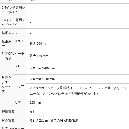
3.5インチ専用シ
2
ャドウベイ
2.5インチ専用シ
2
ャドウベイ
拡張スロット
7
拡張カードスペ
最大 360 mm
ース
対応CPUクーラ
最大 170 mm
ー高さ
フロン
360 mm / 280 mm
ト
対応ラ
280 mm / 240 mm
ジエー
トップ
タサイ
※280 mmラジエータ搭載時は、メモリのヒートシンク高によりラジ
ズ
エータ、ファンなどに干渉する可能性があります
リア
120 mm
搭載電源
なし
対応電源
奥行き220 mmまでのATX規格電源
対応マザーボー