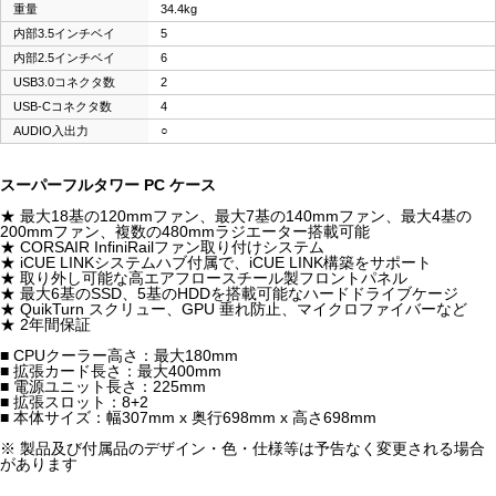
重量
34.4kg
内部3.5インチベイ
5
内部2.5インチベイ
6
USB3.0コネクタ数
2
USB-Cコネクタ数
4
AUDIO入出力
○
スーパーフルタワー PC ケース
★ 最大18基の120mmファン、最大7基の140mmファン、最大4基の
200mmファン、複数の480mmラジエーター搭載可能
★ CORSAIR InfiniRailファン取り付けシステム
★ iCUE LINKシステムハブ付属で、iCUE LINK構築をサポート
★ 取り外し可能な高エアフロースチール製フロントパネル
★ 最大6基のSSD、5基のHDDを搭載可能なハードドライブケージ
★ QuikTurn スクリュー、GPU 垂れ防止、マイクロファイバーなど
★ 2年間保証
■ CPUクーラー高さ：最大180mm
■ 拡張カード長さ：最大400mm
■ 電源ユニット長さ：225mm
■ 拡張スロット：8+2
■ 本体サイズ：幅307mm x 奥行698mm x 高さ698mm
※ 製品及び付属品のデザイン・色・仕様等は予告なく変更される場合
があります