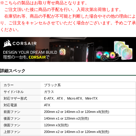
※こちらの製品はお取り寄せ商品となります。
ご注文頂いた後に商品の手配を行い、入荷次第出荷致します。
在庫切れ等、商品の手配が不可能と判断した場合やその他の理由によ
り、ご注文をキャンセルさせていただく場合がございます。予めご了承
ください。
詳細スペック
カラー
ブラック系
サイドパネル
ガラス
対応マザー形式
E-ATX、ATX 、Micro ATX、Mini-ITX
対応電源
ATX
前面ファン
200mm x2 or 140mm x3 or 120mm x8(別売)
後面ファン
140mm x1 or 120mm x2(別売)
側面ファン
120mm x3(別売)
上部ファン
200mm x2 or 140mm x3 or 120mm x8(別売)