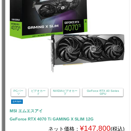
PCパー
ビデオカー
NVIDIAビデオカー
GeForce RTX 40 Series
ツ
ド
ド
GPU
送料無料
MSI エムエスアイ
GeForce RTX 4070 Ti GAMING X SLIM 12G
¥147,800
ネット価格：
(税込)