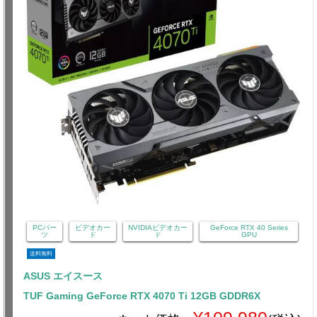
PCパー
ビデオカー
NVIDIAビデオカー
GeForce RTX 40 Series
ツ
ド
ド
GPU
送料無料
ASUS エイスース
TUF Gaming GeForce RTX 4070 Ti 12GB GDDR6X