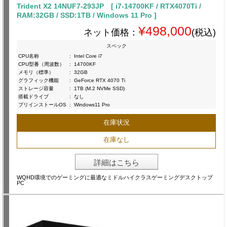
Trident X2 14NUF7-293JP [ i7-14700KF / RTX4070Ti /
RAM:32GB / SSD:1TB / Windows 11 Pro ]
¥498,000
ネット価格：
(税込)
スペック
CPU名称
:
Intel Core i7
CPU型番（周波数）
:
14700KF
メモリ（標準）
:
32GB
グラフィック機能
:
GeForce RTX 4070 Ti
ストレージ容量
:
1TB (M.2 NVMe SSD)
搭載ドライブ
:
なし
プリインストールOS
:
Windows11 Pro
在庫状況
在庫なし
詳細はこちら
WQHD環境でのゲーミングに最適なミドルハイクラスゲーミングデスクトップ
PC