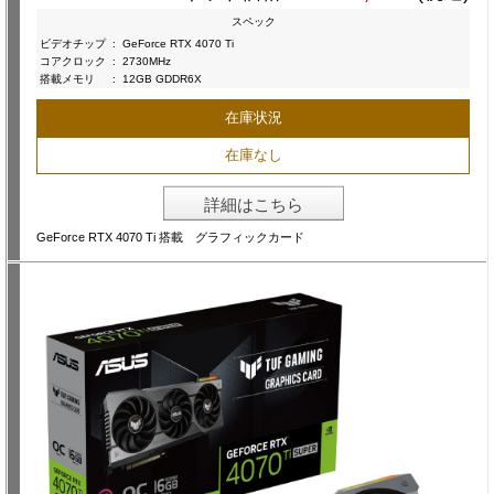
スペック
ビデオチップ
:
GeForce RTX 4070 Ti
コアクロック
:
2730MHz
搭載メモリ
:
12GB GDDR6X
在庫状況
在庫なし
詳細はこちら
GeForce RTX 4070 Ti 搭載 グラフィックカード