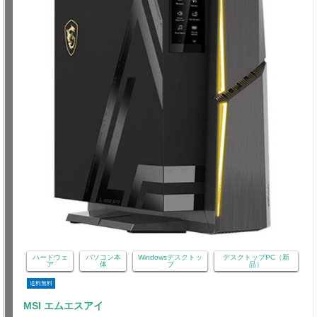
ハードウェ
パソコン本
Windowsデスクトッ
デスクトップPC（新
ア
体
プ
品）
送料無料
MSI エムエスアイ