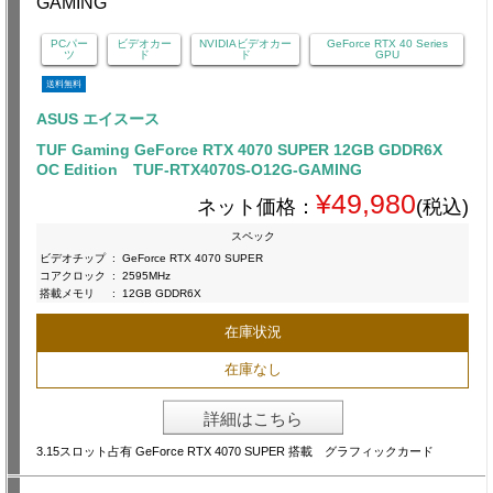
PCパー
ビデオカー
NVIDIAビデオカー
GeForce RTX 40 Series
ツ
ド
ド
GPU
送料無料
ASUS エイスース
TUF Gaming GeForce RTX 4070 SUPER 12GB GDDR6X
OC Edition TUF-RTX4070S-O12G-GAMING
¥49,980
ネット価格：
(税込)
スペック
ビデオチップ
:
GeForce RTX 4070 SUPER
コアクロック
:
2595MHz
搭載メモリ
:
12GB GDDR6X
在庫状況
在庫なし
詳細はこちら
3.15スロット占有 GeForce RTX 4070 SUPER 搭載 グラフィックカード