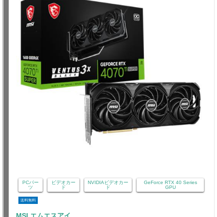
PCパー
ビデオカー
NVIDIAビデオカー
GeForce RTX 40 Series
ツ
ド
ド
GPU
送料無料
MSI エムエスアイ