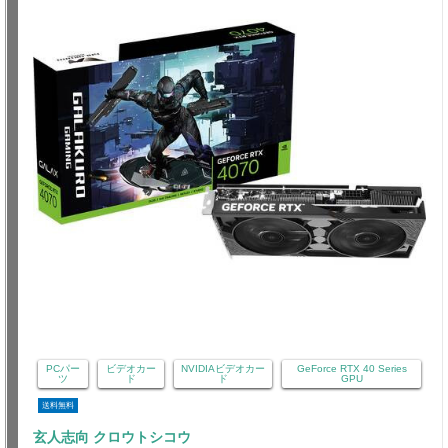
PCパー
ビデオカー
NVIDIAビデオカー
GeForce RTX 40 Series
ツ
ド
ド
GPU
送料無料
玄人志向 クロウトシコウ