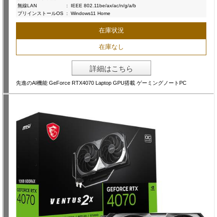
無線LAN
:
IEEE 802.11be/ax/ac/n/g/a/b
プリインストールOS
:
Windows11 Home
在庫状況
在庫なし
詳細はこちら
先進のAI機能 GeForce RTX4070 Laptop GPU搭載 ゲーミングノートPC