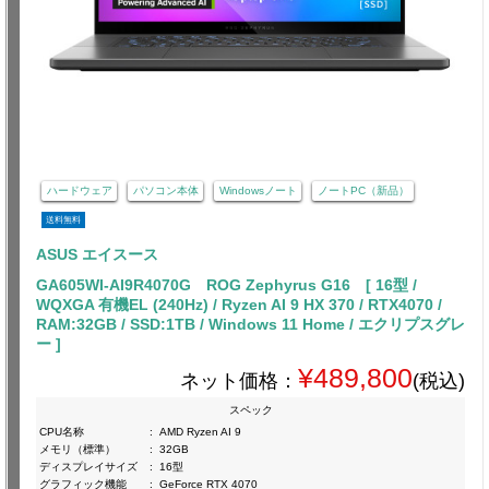
ハードウェア
パソコン本体
Windowsノート
ノートPC（新品）
送料無料
ASUS エイスース
GA605WI-AI9R4070G ROG Zephyrus G16 [ 16型 /
WQXGA 有機EL (240Hz) / Ryzen AI 9 HX 370 / RTX4070 /
RAM:32GB / SSD:1TB / Windows 11 Home / エクリプスグレ
ー ]
¥489,800
ネット価格：
(税込)
スペック
CPU名称
:
AMD Ryzen AI 9
メモリ（標準）
:
32GB
ディスプレイサイズ
:
16型
グラフィック機能
:
GeForce RTX 4070