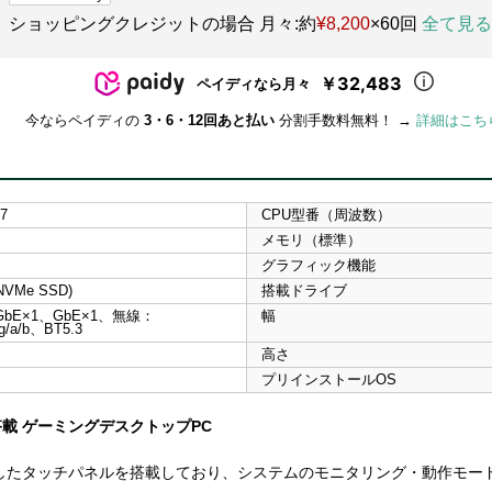
ショッピングクレジットの場合 月々:約
¥8,200
×60回
全て見る
￥32,483
ペイディなら月々
今ならペイディの
3・6・12回あと払い
分割手数料無料！ →
詳細はこち
i7
CPU型番（周波数）
メモリ（標準）
グラフィック機能
 NVMe SSD)
搭載ドライブ
GbE×1、GbE×1、無線：
幅
/g/a/b、BT5.3
高さ
プリインストールOS
載 ゲーミングデスクトップPC
したタッチパネルを搭載しており、システムのモニタリング・動作モー