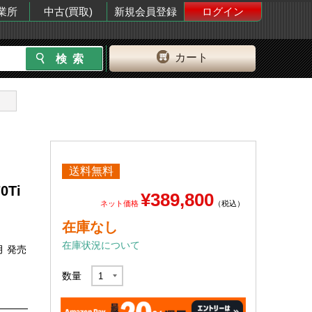
業所
中古(買取)
新規会員登録
ログイン
カート
送料無料
0Ti
¥389,800
ネット価格
（税込）
在庫なし
在庫状況について
月 発売
数量