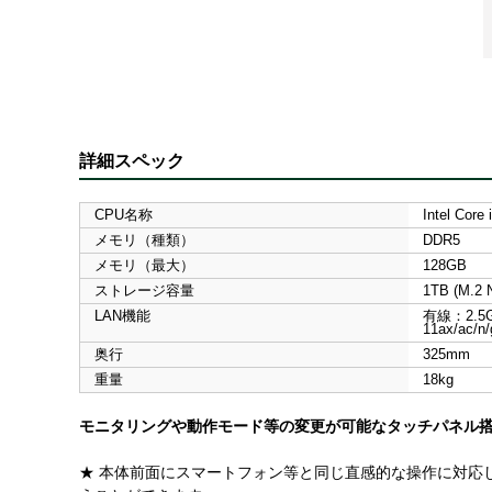
詳細スペック
CPU名称
Intel Core 
メモリ（種類）
DDR5
メモリ（最大）
128GB
ストレージ容量
1TB (M.2
LAN機能
有線：2.5
11ax/ac/n
奥行
325mm
重量
18kg
モニタリングや動作モード等の変更が可能なタッチパネル搭
★ 本体前面にスマートフォン等と同じ直感的な操作に対応