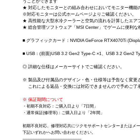
うことができます
★ 対応したモニターとの組み合わせにおいてモニター機能
※対応モニターは公式ホームページよりご確認ください。
★ 高性能な大型水冷クーラーと空気の流れを計算したエア
★ 総合管理ソフトウェア「MSI Center」でゲームに便
■ グラフィックカード：NVIDIA GeForce RTX4070Ti (DisplayP
■ USB：(前面)USB 3.2 Gen2 Type-C ×1、USB 3.2 Gen2 Typ
◎ 詳細な仕様はメーカーサイトでご確認ください。
※ 製品及び付属品のデザイン・色・仕様等は予告なく変更
これによる返品・交換には対応できませんので予めご了
※ 保証期間について
・初期不良対応：ご購入日より「7日間」
・通常保証(修理等)：ご購入日より「2年間」
初期不良対応、修理対応共にツクモサポートセンターまたはメ
下記いずれかへお問い合わせください。
-----------------------------------------------