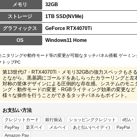
メモリ
32GB
ストレージ
1TB SSD(NVMe)
グラフィックス
GeForce RTX4070Ti
OS
Windows11 Home
モニタリングや動作モード等の変更が可能なタッチパネル搭載 ゲーミン
クトップPC
第13世代i7・RTX4070Ti・メモリ32GBの強力スペックもさ
とながら、黒基調にゴールドをあしらったカラーリングと左
対称の筐体デザインによる圧倒的な存在感。システムのモニ
ング・動作モードの変更・RGBライティング効果の変更など
様々な操作を行うことができるタッチパネルもポイント。
お支払い方法
クレジットカード
銀行振込
ショッピングクレジット
d払い
PayPay
楽天ペイ
メルペイ
あと払い(ペイディ)
PayPal
Amazon Pay