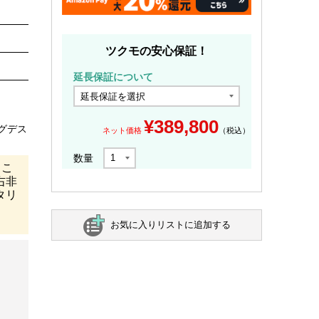
ツクモの安心保証！
延長保証について
¥
389,800
グデス
ネット価格
（税込）
数量
るこ
右非
タリ
お気に入りリストに追加する