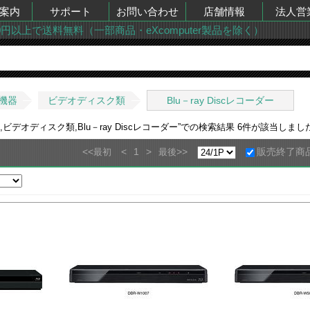
案内
サポート
お問い合わせ
店舗情報
法人営
00円以上で送料無料（一部商品・eXcomputer製品を除く）
機器
ビデオディスク類
Blu－ray Discレコーダー
デオディスク類,Blu－ray Discレコーダー
”での検索結果
6
件が該当しまし
<<
<
1
>
>>
販売終了商
最初
最後