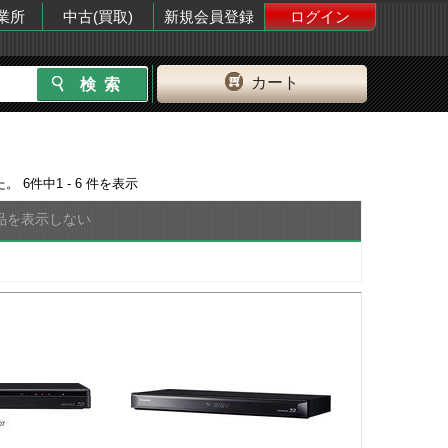
業所
中古(買取)
新規会員登録
ログイン
カート
た。
6
件中
1 - 6
件を表示
品を表示しない