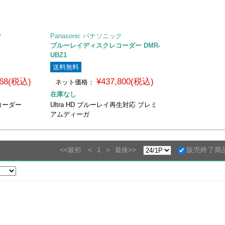
ク
Panasonic パナソニック
ブルーレイディスクレコーダー DMR-
UBZ1
送料無料
868(税込)
¥437,800(税込)
ネット価格：
在庫なし
コーダー
Ultra HD ブルーレイ再生対応 プレミ
アムディーガ
<<
<
1
>
>>
販売終了商
最初
最後