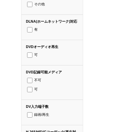
その他
DLNA(ホームネットワーク)対応
有
DVDオーディオ再生
可
DVD記録可能メディア
不可
可
DV入力端子数
録画/再生
H.265/HEVCコーデック(再生対