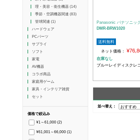
理・美容・衛生機器
(14)
季節・空調機器関連
(83)
管球関連
(1)
Panasonic パナソニッ
DMR-BRW1020
ハードウェア
PCパーツ
送料無料
サプライ
¥76,
ネット価格：
ソフト
在庫なし
家電
ブルーレイディスクレ
AV機器
コラボ商品
家庭用ゲーム
家具・インテリア雑貨
セット
並べ替え：
価格で絞込み
¥1～61,000
(2)
¥61,001～66,000
(1)