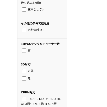
絞り込みを解除
在庫なし
(6)
その他の条件で絞込み
送料無料
(6)
110°CSデジタルチューナー数
有
3D対応
内蔵
無
CPRM対応
-RE/-RE DL/-R/-R DL/-RE
XL 3層/-R XL 3層/-R XL 4層