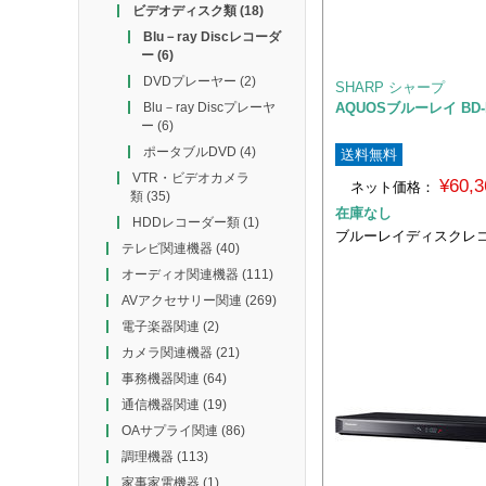
ビデオディスク類
(18)
Blu－ray Discレコーダ
ー
(6)
DVDプレーヤー
(2)
SHARP シャープ
AQUOSブルーレイ BD-
Blu－ray Discプレーヤ
ー
(6)
ポータブルDVD
(4)
送料無料
VTR・ビデオカメラ
¥60,
ネット価格：
類
(35)
在庫なし
HDDレコーダー類
(1)
ブルーレイディスクレ
テレビ関連機器
(40)
オーディオ関連機器
(111)
AVアクセサリー関連
(269)
電子楽器関連
(2)
カメラ関連機器
(21)
事務機器関連
(64)
通信機器関連
(19)
OAサプライ関連
(86)
調理機器
(113)
家事家電機器
(1)