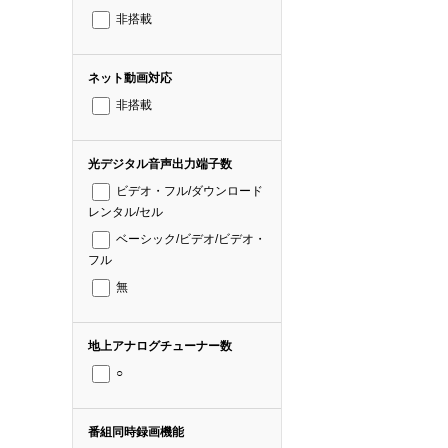
非搭載
ネット動画対応
非搭載
光デジタル音声出力端子数
ビデオ・フル/ダウンロード
レンタル/セル
ベーシック/ビデオ/ビデオ・
フル
無
地上アナログチューナー数
○
番組同時録画機能