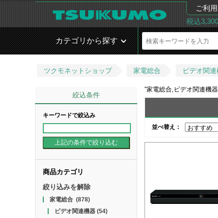
ご利用
税込3,3
カテゴリから探す
ツクモネットショップ
家電総合
ビデオ関連
“
家電総合,ビデオ関連機器,ビ
絞込条件
キーワードで絞込み
並べ替え：
商品カテゴリ
絞り込みを解除
家電総合
(878)
ビデオ関連機器
(54)