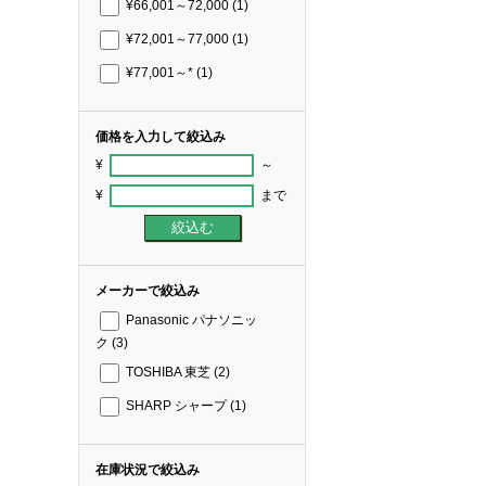
¥66,001～72,000
(1)
¥72,001～77,000
(1)
¥77,001～*
(1)
価格を入力して絞込み
¥
～
¥
まで
メーカーで絞込み
Panasonic パナソニッ
ク
(3)
TOSHIBA 東芝
(2)
SHARP シャープ
(1)
在庫状況で絞込み