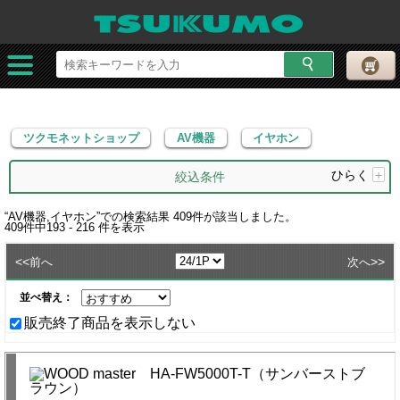
ツクモネットショップ
AV機器
イヤホン
ツクモネットショップ
AV機器
イヤホン
ひらく
+
絞込条件
“
AV機器,イヤホン
”での検索結果
409
件が該当しました。
409
件中
193 - 216
件を表示
<<
>>
前へ
次へ
並べ替え：
販売終了商品を表示しない